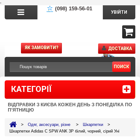
-
(098) 159-56-01
УВІЙТИ
ЯК ЗАМОВИТИ?
ДОСТАВКА
ПОИСК
КАТЕГОРІЇ
ВІДПРАВКИ З КИЄВА КОЖЕН ДЕНЬ З ПОНЕДІЛКА ПО
П'ЯТНИЦЮ
>
>
>
Одяг, аксесуари, різне
Шкарпетки
Шкарпетки Adidas C SPW ANK 3P білий, чорний, сірий Уні