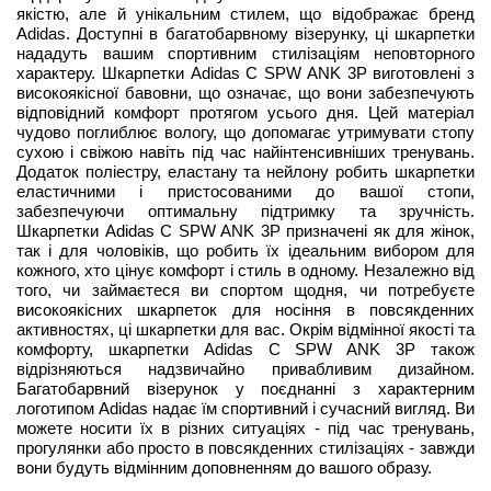
якістю, але й унікальним стилем, що відображає бренд
Adidas. Доступні в багатобарвному візерунку, ці шкарпетки
нададуть вашим спортивним стилізаціям неповторного
характеру. Шкарпетки Adidas C SPW ANK 3P виготовлені з
високоякісної бавовни, що означає, що вони забезпечують
відповідний комфорт протягом усього дня. Цей матеріал
чудово поглиблює вологу, що допомагає утримувати стопу
сухою і свіжою навіть під час найінтенсивніших тренувань.
Додаток поліестру, еластану та нейлону робить шкарпетки
еластичними і пристосованими до вашої стопи,
забезпечуючи оптимальну підтримку та зручність.
Шкарпетки Adidas C SPW ANK 3P призначені як для жінок,
так і для чоловіків, що робить їх ідеальним вибором для
кожного, хто цінує комфорт і стиль в одному. Незалежно від
того, чи займаєтеся ви спортом щодня, чи потребуєте
високоякісних шкарпеток для носіння в повсякденних
активностях, ці шкарпетки для вас. Окрім відмінної якості та
комфорту, шкарпетки Adidas C SPW ANK 3P також
відрізняються надзвичайно привабливим дизайном.
Багатобарвний візерунок у поєднанні з характерним
логотипом Adidas надає їм спортивний і сучасний вигляд. Ви
можете носити їх в різних ситуаціях - під час тренувань,
прогулянки або просто в повсякденних стилізаціях - завжди
вони будуть відмінним доповненням до вашого образу.