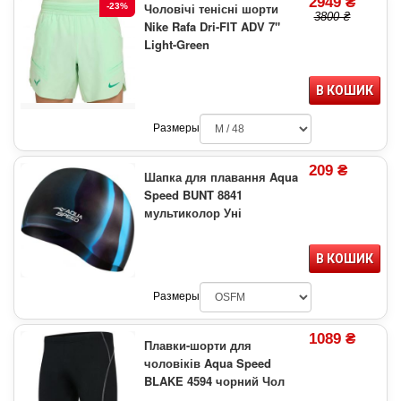
2949 ₴
Чоловічі тенісні шорти
-23%
3800 ₴
Nike Rafa Dri-FIT ADV 7"
Light-Green
В КОШИК
Размеры
209 ₴
Шапка для плавання Aqua
Speed BUNT 8841
мультиколор Уні
В КОШИК
Размеры
1089 ₴
Плавки-шорти для
чоловіків Aqua Speed
BLAKE 4594 чорний Чол