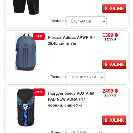
В КОШИК
Размеры
1399 ₴
Рюкзак Adidas APWR VII
-18%
1700 ₴
26,4L синій Уні
В КОШИК
Размеры
2499 ₴
Пад для боксу RDX ARM
-22%
3200 ₴
PAD NEW AURA F17
чорний, синій Уні
В КОШИК
Размеры