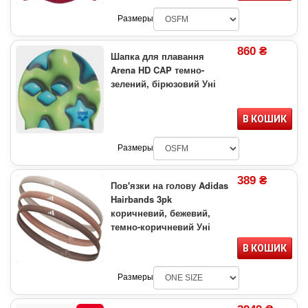
Размеры
860 ₴
Шапка для плавання
Arena HD CAP темно-
зелений, бірюзовий Уні
В КОШИК
Размеры
389 ₴
Пов'язки на голову Adidas
Hairbands 3pk
коричневий, бежевий,
темно-коричневий Уні
В КОШИК
Размеры