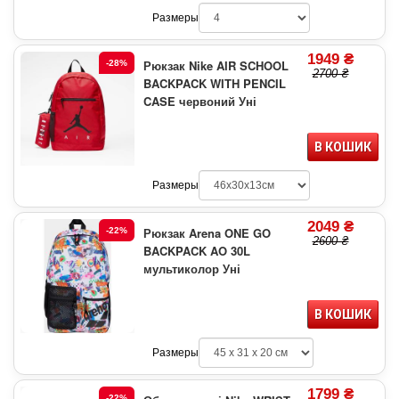
Размеры
1949 ₴
Рюкзак Nike AIR SCHOOL
-28%
2700 ₴
BACKPACK WITH PENCIL
CASE червоний Уні
В КОШИК
Размеры
2049 ₴
Рюкзак Arena ONE GO
-22%
2600 ₴
BACKPACK AO 30L
мультиколор Уні
В КОШИК
Размеры
1799 ₴
-22%