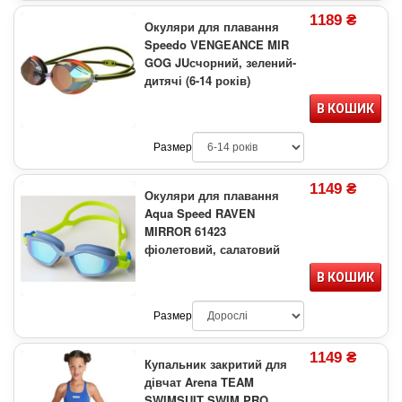
1189 ₴
Окуляри для плавання
Speedo VENGEANCE MIR
GOG JUсчорний, зелений-
дитячі (6-14 років)
В КОШИК
Размер
1149 ₴
Окуляри для плавання
Aqua Speed RAVEN
MIRROR 61423
фіолетовий, салатовий
В КОШИК
Размер
1149 ₴
Купальник закритий для
дівчат Arena TEAM
SWIMSUIT SWIM PRO