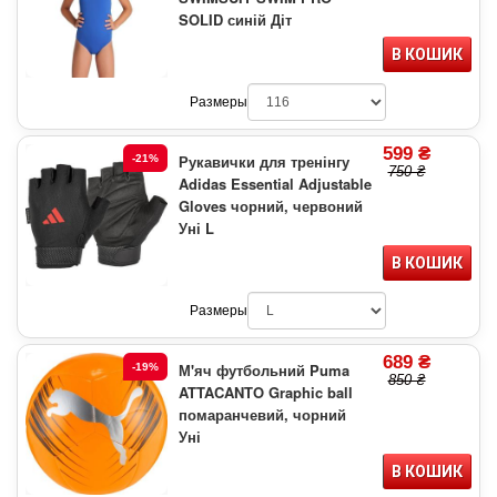
SOLID синій Діт
В КОШИК
Размеры
599 ₴
Рукавички для тренінгу
-21%
750 ₴
Adidas Essential Adjustable
Gloves чорний, червоний
Уні L
В КОШИК
Размеры
689 ₴
М'яч футбольний Puma
-19%
850 ₴
ATTACANTO Graphic ball
помаранчевий, чорний
Уні
В КОШИК