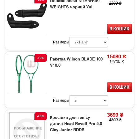
Обважнювачі Nike WRIST
2300 ₴
WEIGHTS чорний Уні
В КОШИК
Размеры
15080 ₴
Ракетка Wilson BLADE 100
-10%
16700 ₴
V10.0
В КОШИК
Размеры
3699 ₴
Кросівки для тенісу
-23%
4800 ₴
дитячі Head Revolt Pro 5.0
Clay Junior RDDR