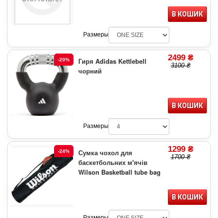
В КОШИК
Размеры
2499 ₴
Гиря Adidas Kettlebell
-20%
3100 ₴
чорний
В КОШИК
Размеры
1299 ₴
Сумка чохол для
-24%
1700 ₴
баскетбольних м'ячів
Wilson Basketball tube bag
В КОШИК
Размеры