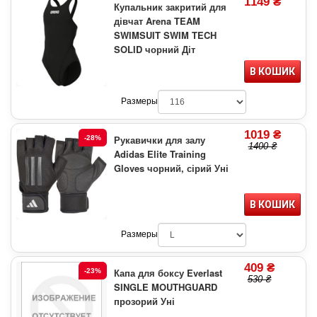
1149 ₴
Купальник закритий для
дівчат Arena TEAM
SWIMSUIT SWIM TECH
SOLID чорний Діт
В КОШИК
Размеры
1019 ₴
Рукавички для залу
-28%
1400 ₴
Adidas Elite Training
Gloves чорний, сірий Уні
В КОШИК
Размеры
409 ₴
Капа для боксу Everlast
-23%
530 ₴
SINGLE MOUTHGUARD
прозорий Уні