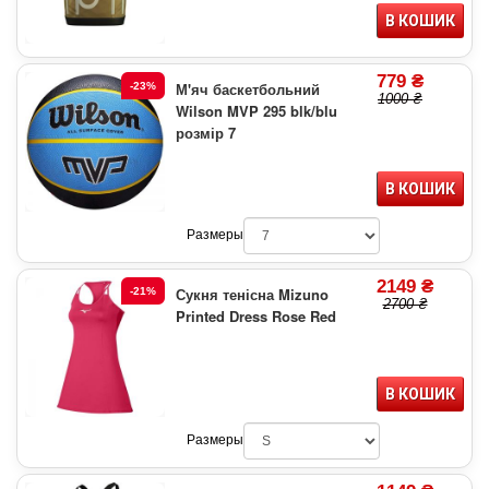
В КОШИК
779 ₴
М'яч баскетбольний
-23%
1000 ₴
Wilson MVP 295 blk/blu
розмір 7
В КОШИК
Размеры
2149 ₴
Сукня тенісна Mizuno
-21%
2700 ₴
Printed Dress Rose Red
В КОШИК
Размеры