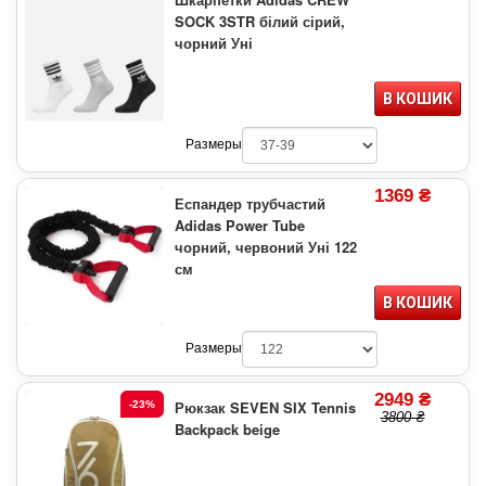
SOCK 3STR білий сірий,
чорний Уні
В КОШИК
Размеры
1369 ₴
Еспандер трубчастий
Adidas Power Tube
чорний, червоний Уні 122
см
В КОШИК
Размеры
2949 ₴
Рюкзак SEVEN SIX Tennis
-23%
3800 ₴
Backpack beige