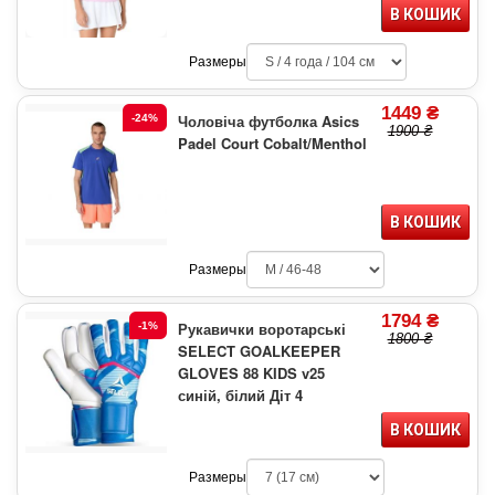
В КОШИК
Размеры
1449 ₴
Чоловіча футболка Asics
-24%
1900 ₴
Padel Court Cobalt/Menthol
В КОШИК
Размеры
1794 ₴
Рукавички воротарські
-1%
1800 ₴
SELECT GOALKEEPER
GLOVES 88 KIDS v25
синій, білий Діт 4
В КОШИК
Размеры