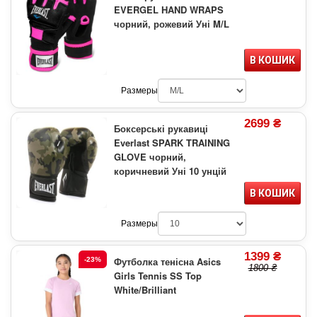
EVERGEL HAND WRAPS
чорний, рожевий Уні M/L
В КОШИК
Размеры
2699 ₴
Боксерські рукавиці
Everlast SPARK TRAINING
GLOVE чорний,
коричневий Уні 10 унцій
В КОШИК
Размеры
1399 ₴
Футболка тенісна Asics
-23%
1800 ₴
Girls Tennis SS Top
White/Brilliant