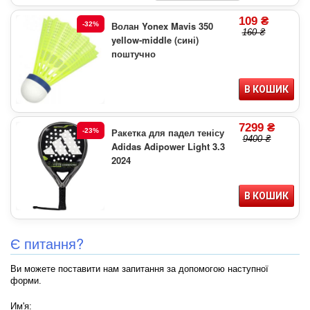
109 ₴
Волан Yonex Mavis 350
-32%
160 ₴
yellow-middle (сині)
поштучно
В КОШИК
7299 ₴
Ракетка для падел тенісу
-23%
9400 ₴
Adidas Adipower Light 3.3
2024
В КОШИК
Є питання?
Ви можете поставити нам запитання за допомогою наступної
форми.
Им'я: