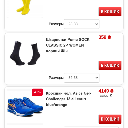
В КОШИК
Размеры
359 ₴
Шкарпетки Puma SOCK
CLASSIC 2P WOMEN
чорний Жін
В КОШИК
Размеры
4149 ₴
Кросівки чол. Asics Gel-
-25%
5500 ₴
Challenger 13 all court
blue/orange
В КОШИК