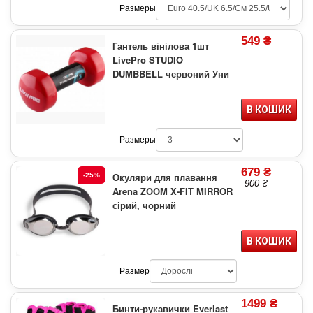
Размеры
549 ₴
Гантель вінілова 1шт
LivePro STUDIO
DUMBBELL червоний Уни
В КОШИК
Размеры
679 ₴
Окуляри для плавання
-25%
900 ₴
Arena ZOOM X-FIT MIRROR
сірий, чорний
В КОШИК
Размер
1499 ₴
Бинти-рукавички Everlast