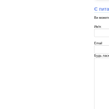
Є пит
Ви можете
Им'я:
Email
Будь лас