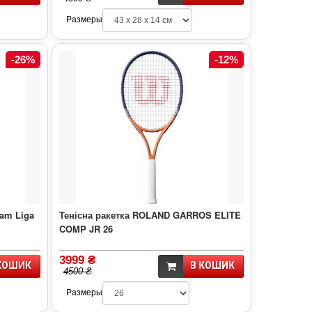
Размеры
-26%
-12%
am Liga
Тенісна ракетка ROLAND GARROS ELITE
COMP JR 26
3999 ₴
КОШИК
В КОШИК
4500 ₴
Размеры