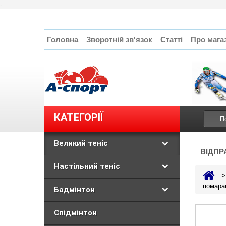
-
Головна
Зворотній зв'язок
Статті
Про мага
КАТЕГОРІЇ
Великий теніс
ВІДПР
Настільний теніс
>
помара
Бадмінтон
Спідмінтон