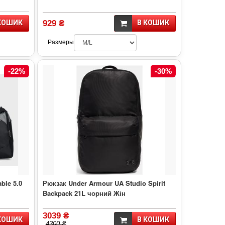
КОШИК
929 ₴
В КОШИК
Размеры
-22%
-30%
ble 5.0
Рюкзак Under Armour UA Studio Spirit
Backpack 21L чорний Жін
3039 ₴
КОШИК
В КОШИК
4300 ₴