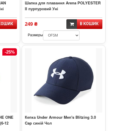
MAN
Шапка для плавання Arena POLYESTER
ні
II пурпуровий Уні
КОШИК
249 ₴
В КОШИК
Размеры
-25%
THE ONE
Кепка Under Armour Men's Blitzing 3.0
(6-12
Cap синій Чол