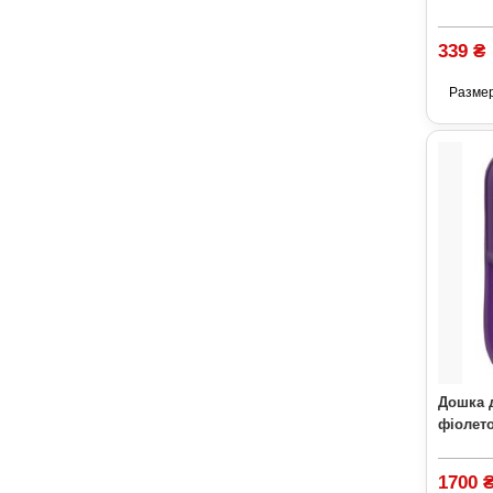
339 ₴
Разме
Дошка д
фіолето
1700 