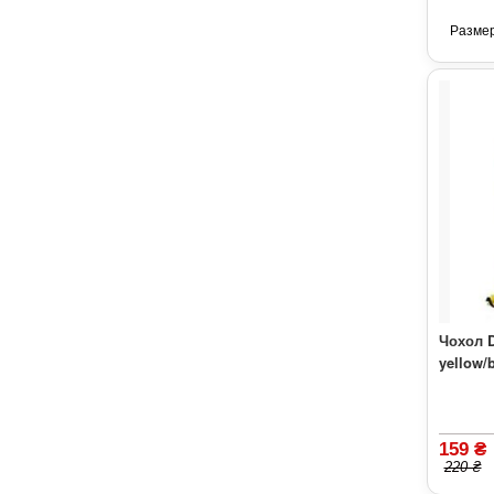
Разме
Чохол D
yellow/
159 ₴
220 ₴