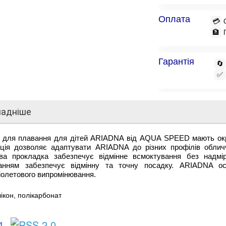
Оплата
💳
🏦
Гарантія
🔄
✅
ладніше
 для плавання для дітей ARIADNA від AQUA SPEED мають окремі
кція дозволяє адаптувати ARIADNA до різних профілів обли
ова прокладка забезпечує відмінне всмоктування без надмір
анням забезпечує відмінну та точну посадку. ARIADNA осн
олетового випромінювання.
ікон, полікарбонат
ки