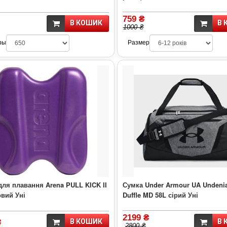
759 ₴
В КОШИК
В 
1000 ₴
ры
Размер
ля плавання Arena PULL KICK II
Сумка Under Armour UA Undenia
вий Уні
Duffle MD 58L сірий Уні
2199 ₴
₴
В КОШИК
В 
2800 ₴