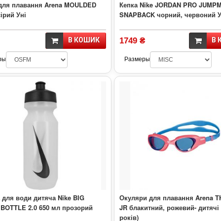
для плавання Arena MOULDED
Кепка Nike JORDAN PRO JUMP
сірий Уні
SNAPBACK чорний, червоний У
В КОШИК
1749 ₴
В 
ры
Размеры
для води дитяча Nike BIG
Окуляри для плавання Arena 
BOTTLE 2.0 650 мл прозорий
JR блакитний, рожевий- дитячі 
років)