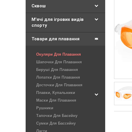
Сквош
М'ячі для ігрових видів
спорту
Товари для плавання
Окуляри Для Плавання
Шапочки Для Плавання
Беруші Для Плавання
Лопатки Для Плавання
Досточки Для Плавання
Плавки, Купальники
Маски Для Плавання
Рушники
Тапочки Для Басейну
Сумки Для Бассейну
Ласти