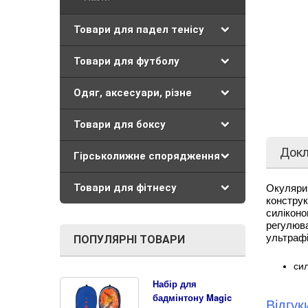
Товари для падел тенісу
Товари для футболу
Одяг, аксесуари, різне
Товари для боксу
Док
Гірськолижне спорядження
Товари для фітнесу
Окуляри
констру
силікон
регулюв
ультрафі
ПОПУЛЯРНІ ТОВАРИ
сил
Набір для
бадмінтону Magic
Відгу