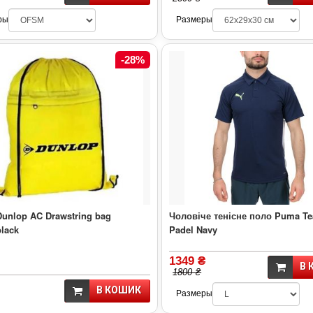
ры
Размеры
-28%
unlop AC Drawstring bag
Чоловіче тенісне поло Puma Te
black
Padel Navy
1349 ₴
В 
1800 ₴
В КОШИК
Размеры