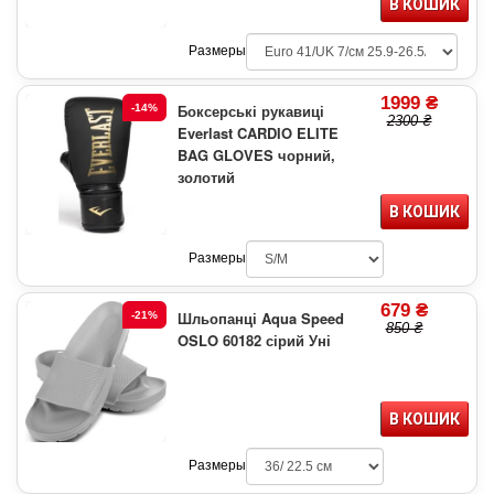
В КОШИК
Размеры
1999 ₴
Боксерські рукавиці
-14%
2300 ₴
Everlast CARDIO ELITE
BAG GLOVES чорний,
золотий
В КОШИК
Размеры
679 ₴
Шльопанці Aqua Speed
-21%
850 ₴
OSLO 60182 сірий Уні
В КОШИК
Размеры