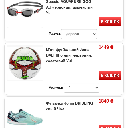
Speedo AQUAPURE GOG
AU червоний, димчастий
Уні
В КОШИК
Размер
1449 ₴
М'яч футбольний Joma
DALI III білий, червоний,
салатовий Уні
В КОШИК
Размеры
1849 ₴
Футзалки Joma DRIBLING
синій Чол