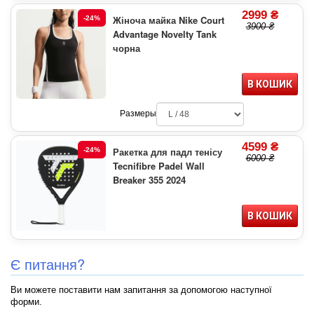
2999 ₴
Жіноча майка Nike Court
-24%
3900 ₴
Advantage Novelty Tank
чорна
В КОШИК
Размеры
4599 ₴
Ракетка для падл тенісу
-24%
6000 ₴
Tecnifibre Padel Wall
Breaker 355 2024
В КОШИК
Є питання?
Ви можете поставити нам запитання за допомогою наступної
форми.