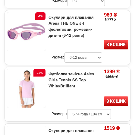
Размеры
969 ₴
Окуляри для плавання
-4%
1000 ₴
Arena THE ONE JR
фіолетовий, рожевий-
дитячі (6-12 років)
В КОШИК
Размер
1399 ₴
Футболка тенісна Asics
-23%
1800 ₴
Girls Tennis SS Top
White/Brilliant
В КОШИК
Размеры
1519 ₴
Окуляри для плавання