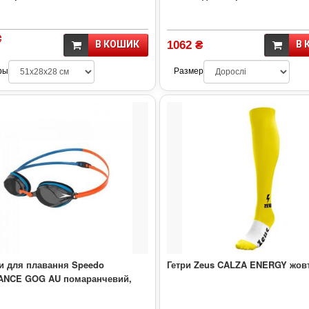
₴
В КОШИК
1062 ₴
В 
ры
Размер
и для плавання Speedo
Гетри Zeus CALZA ENERGY жов
NCE GOG AU помаранчевий,