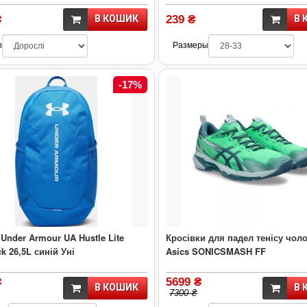
₴
В КОШИК
239 ₴
В 
р
Размеры
-17%
Under Armour UA Hustle Lite
Кросівки для падел тенісу чоло
k 26,5L синій Уні
Asics SONICSMASH FF
₴
5699 ₴
В КОШИК
В 
7300 ₴