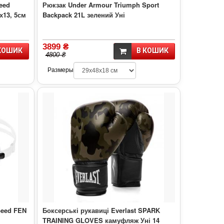
eed
Рюкзак Under Armour Triumph Sport
х13, 5см
Backpack 21L зелений Уні
3899 ₴
КОШИК
В КОШИК
4800 ₴
Размеры
peed FEN
Боксерські рукавиці Everlast SPARK
TRAINING GLOVES камуфляж Уні 14