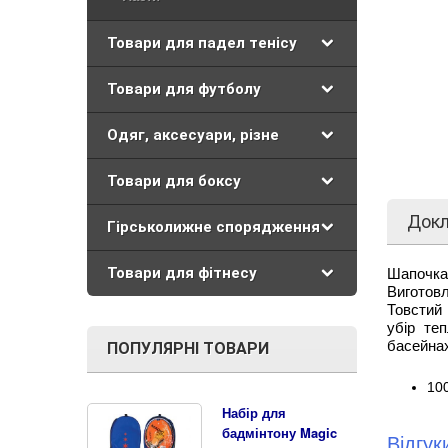
Товари для падел тенісу
Товари для футболу
Одяг, аксесуари, різне
Товари для боксу
Док
Гірськолижне спорядження
Товари для фітнесу
Шапочка 
Виготовл
Товстий 
убір те
басейна
ПОПУЛЯРНІ ТОВАРИ
10
Набір для
бадмінтону Magic
Відгу