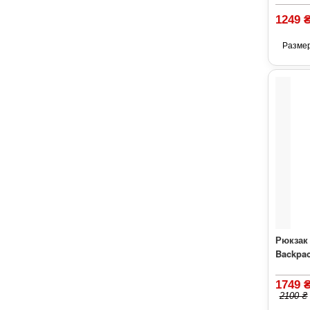
1249 
Разме
Рюкзак 
Backpac
1749 
2100 ₴