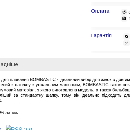
Оплата
💳
🏦
Гарантія
🔄
✅
ладніше
для плавання BOMBASTIC - ідеальний вибір для жінок з довгим 
ений з латексу з унікальним малюнком, BOMBASTIC також незам
гумовий матеріал, з якого виготовлена модель, а також бульбаш
пліший за стандартну шапку, тому він ідеально підходить дл
х.
0% латекс
ки