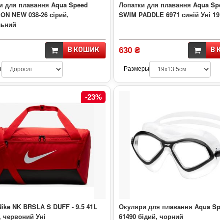
и для плавання Aqua Speed
Лопатки для плавання Aqua Sp
ON NEW 038-26 сірий,
SWIM PADDLE 6971 синій Уні 19
льний
В КОШИК
630 ₴
В 
р
Размеры
-23%
ike NK BRSLA S DUFF - 9.5 41L
Окуляри для плавання Aqua S
, червоний Уні
61490 бідий, чорний