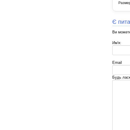
Разме
Є пит
Ви можете
Им'я:
Email
Будь лас