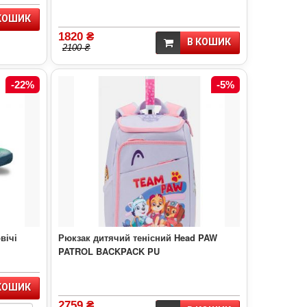
КОШИК
1820 ₴
В КОШИК
2100 ₴
-22%
-5%
вічі
Рюкзак дитячий тенісний Head PAW
PATROL BACKPACK PU
КОШИК
2759 ₴