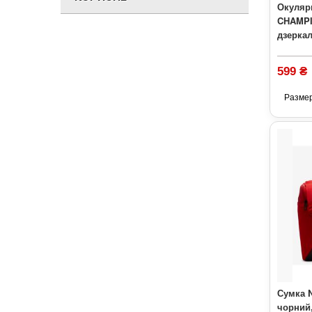
Окуляр
CHAMPI
дзерка
599 ₴
Разме
Сумка N
чорний