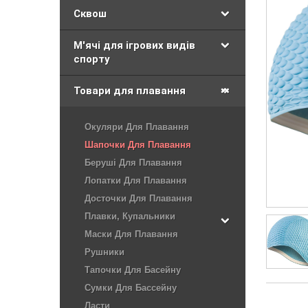
Сквош
М'ячі для ігрових видів
спорту
Товари для плавання
Окуляри Для Плавання
Шапочки Для Плавання
Беруші Для Плавання
Лопатки Для Плавання
Досточки Для Плавання
Плавки, Купальники
Маски Для Плавання
Рушники
Тапочки Для Басейну
Сумки Для Бассейну
Ласти