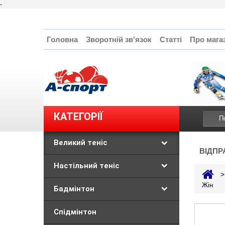
-
Головна
Зворотній зв'язок
Статті
Про мага
КАТЕГОРІЇ
Великий теніс
ВІДПР
Настільний теніс
>
Жін
Бадмінтон
Спідмінтон