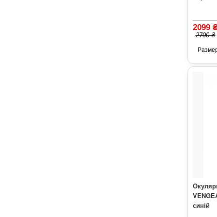
2099 
2700 ₴
Разме
Окуляр
VENGEA
синій