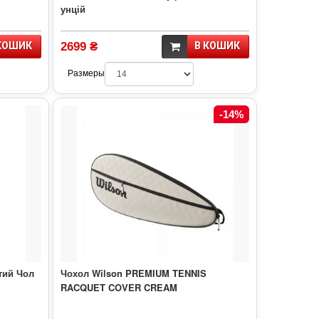
унцій
КОШИК
2699 ₴
В КОШИК
Размеры
-14%
тий Чол
Чохол Wilson PREMIUM TENNIS
RACQUET COVER CREAM