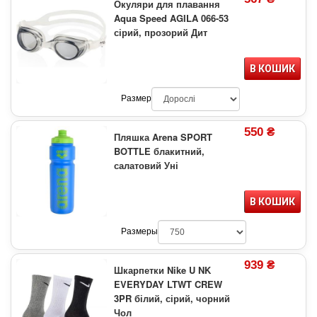
Окуляри для плавання
Aqua Speed AGILA 066-53
сірий, прозорий Дит
В КОШИК
Размер
550 ₴
Пляшка Arena SPORT
BOTTLE блакитний,
салатовий Уні
В КОШИК
Размеры
939 ₴
Шкарпетки Nike U NK
EVERYDAY LTWT CREW
3PR білий, сірий, чорний
Чол