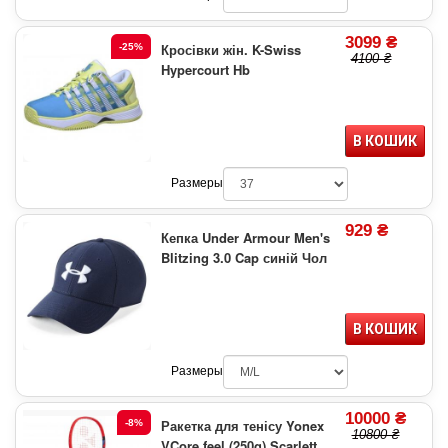
3099 ₴
Кросівки жін. K-Swiss
-25%
4100 ₴
Hypercourt Hb
В КОШИК
Размеры
929 ₴
Кепка Under Armour Men's
Blitzing 3.0 Cap синій Чол
В КОШИК
Размеры
10000 ₴
Ракетка для тенісу Yonex
-8%
10800 ₴
VCore feel (250g) Scarlett