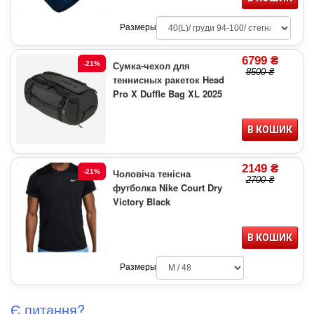
Размеры
6799 ₴
Сумка-чехол для
-21%
8500 ₴
теннисных ракеток Head
Pro X Duffle Bag XL 2025
В КОШИК
2149 ₴
Чоловіча тенісна
-21%
2700 ₴
футболка Nike Court Dry
Victory Black
В КОШИК
Размеры
Є питання?