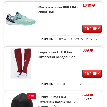
1849 ₴
Футзалки Joma DRIBLING
синій Чол
В КОШИК
Размеры
389 ₴
Гетри Joma LEG II без
шкарпетки бордові Чол
В КОШИК
Размеры
699 ₴
Шапка Puma LIGA
-18%
850 ₴
Reversible Beanie чорний,
червоний Уні