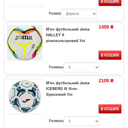
В КОШИК
Размер
1459 ₴
М'яч футбольний Joma
HALLEY II
різнокольоровий Уні
В КОШИК
Размеры
2109 ₴
М'яч футбольний Joma
ICEBERG III біло-
бірюзовий Уні
В КОШИК
Размеры