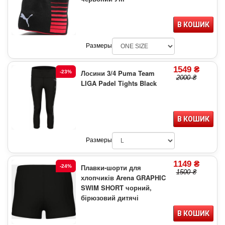
В КОШИК
Размеры
1549 ₴
Лосини 3/4 Puma Team
-23%
2000 ₴
LIGA Padel Tights Black
В КОШИК
Размеры
1149 ₴
Плавки-шорти для
-24%
1500 ₴
хлопчиків Arena GRAPHIC
SWIM SHORT чорний,
бірюзовий дитячі
В КОШИК