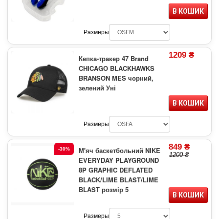
В КОШИК
Размеры
1209 ₴
Кепка-тракер 47 Brand
CHICAGO BLACKHAWKS
BRANSON MES чорний,
зелений Уні
В КОШИК
Размеры
849 ₴
М'яч баскетбольний NIKE
-30%
1200 ₴
EVERYDAY PLAYGROUND
8P GRAPHIC DEFLATED
BLACK/LIME BLAST/LIME
BLAST розмір 5
В КОШИК
Размеры