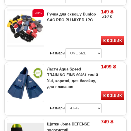
149 ₴
Ручка для сквошу Dunlop
-30%
210 ₴
SAC PRO PU MIXED 1PC
В КОШИК
Размеры
1499 ₴
Ласти Aqua Speed
TRAINING FINS 60461 синій
Уні, короткі, для басейну,
для плавання
В КОШИК
Размеры
749 ₴
Щитки Joma DEFENSE
золотистий,