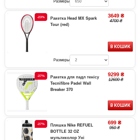
Размеры
3649 ₴
Ракетка Head MX Spark
-23%
4700 ₴
Tour (red)
В КОШИК
Размеры
9299 ₴
Ракетка для падл тенісу
-27%
12600 ₴
Tecnifibre Padel Wall
Breaker 370
В КОШИК
699 ₴
Пляшка Nike REFUEL
-27%
950 ₴
BOTTLE 32 OZ
мультиколор Уні