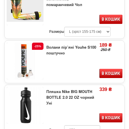
помаранчевий Чол
В КОШИК
Размеры
189 ₴
Волани пір’яні Youhe S100
-25%
250 ₴
поштучно
В КОШИК
339 ₴
Пляшка Nike BIG MOUTH
BOTTLE 2.0 22 OZ чорний
Уні
В КОШИК