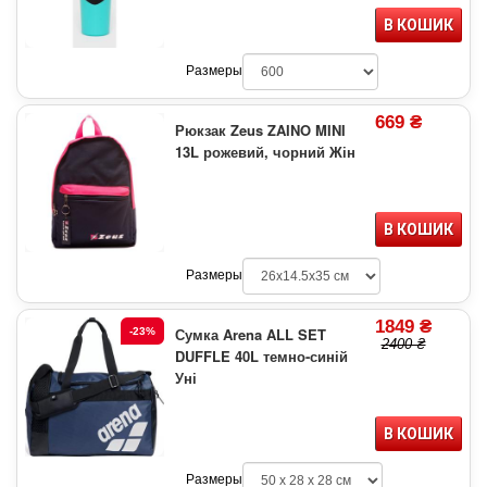
В КОШИК
Размеры
669 ₴
Рюкзак Zeus ZAINO MINI
13L рожевий, чорний Жін
В КОШИК
Размеры
1849 ₴
Сумка Arena ALL SET
-23%
2400 ₴
DUFFLE 40L темно-синій
Уні
В КОШИК
Размеры