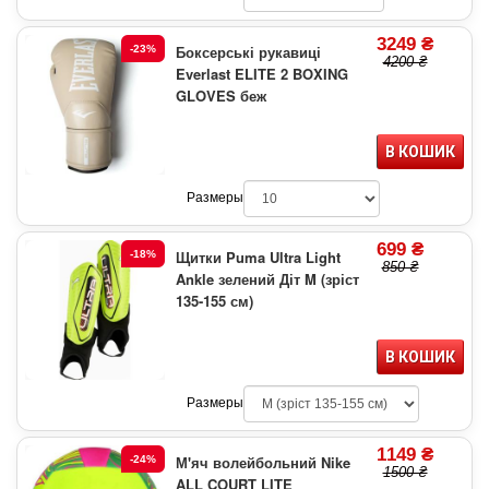
3249 ₴
Боксерські рукавиці
-23%
4200 ₴
Everlast ELITE 2 BOXING
GLOVES беж
В КОШИК
Размеры
699 ₴
Щитки Puma Ultra Light
-18%
850 ₴
Ankle зелений Діт M (зріст
135-155 см)
В КОШИК
Размеры
1149 ₴
М'яч волейбольний Nike
-24%
1500 ₴
ALL COURT LITE