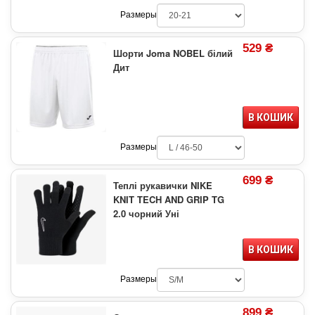
Размеры
529 ₴
Шорти Joma NOBEL білий
Дит
В КОШИК
Размеры
699 ₴
Теплі рукавички NIKE
KNIT TECH AND GRIP TG
2.0 чорний Уні
В КОШИК
Размеры
899 ₴