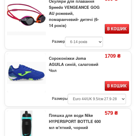
Окуляри для плавання
Speedo VENGEANCE GOG
AU рожевий,
помаранчевий- дитячі (6-
14 років)
В КОШИК
Размер
1709 ₴
Сороконіжки Joma
AGUILA синій, салатовий
Чол
В КОШИК
Размеры
579 ₴
Пляшка для води Nike
HYPERSPORT BOTTLE 600
мл м'ятний, чорний