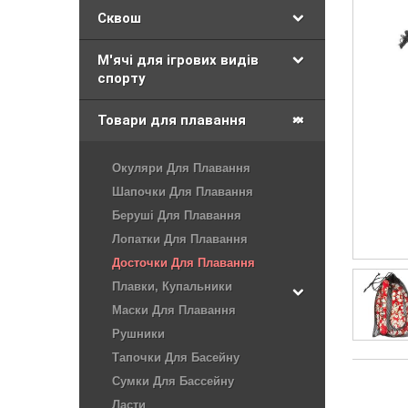
Сквош
М'ячі для ігрових видів
спорту
Товари для плавання
Окуляри Для Плавання
Шапочки Для Плавання
Беруші Для Плавання
Лопатки Для Плавання
Досточки Для Плавання
Плавки, Купальники
Маски Для Плавання
Рушники
Тапочки Для Басейну
Сумки Для Бассейну
Ласти