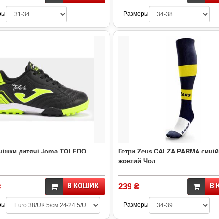
ры
Размеры
ніжки дитячі Joma TOLEDO
Гетри Zeus CALZA PARMA синій,
жовтий Чол
₴
В КОШИК
239 ₴
В 
ры
Размеры