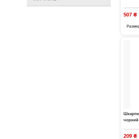
507 ₴
Разме
Шкарпет
чорний
209 ₴