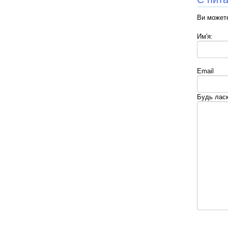
Ви можете
Им'я:
Email
Будь ласк