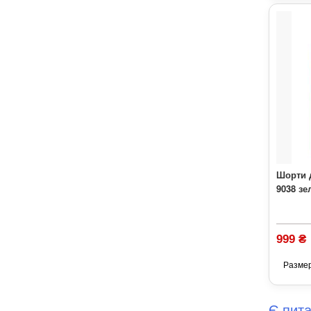
Шорти 
9038 зе
999 ₴
Разме
Є пит