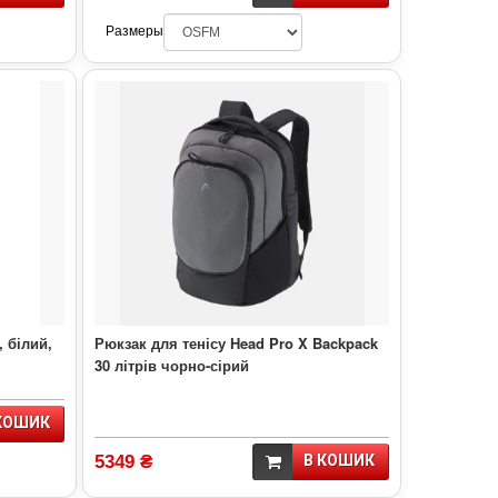
Размеры
 білий,
Рюкзак для тенісу Head Pro X Backpack
30 літрів чорно-сірий
КОШИК
5349 ₴
В КОШИК