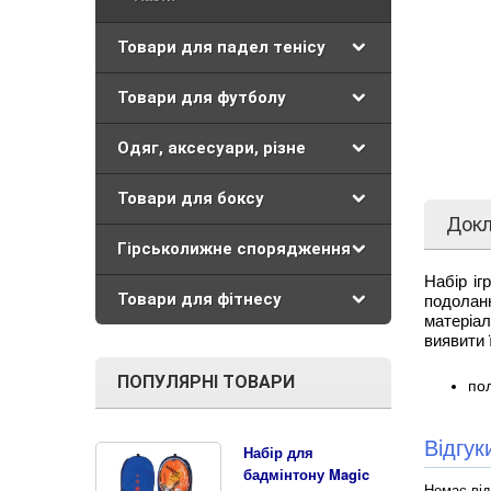
Товари для падел тенісу
Товари для футболу
Одяг, аксесуари, різне
Товари для боксу
Док
Гірськолижне спорядження
Набір і
Товари для фітнесу
подоланн
матеріал
виявити 
ПОПУЛЯРНІ ТОВАРИ
по
Відгу
Набір для
бадмінтону Magic
Немає від