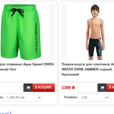
для плавання Aqua Speed OWEN
Плавки-шорти для хлопчиків A
лений Чол
WATER SWIM JAMMER чорний,
бірюзовий
В КОШИК
1399 ₴
В 
ры
Размеры
ання?