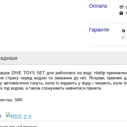
Оплата
💳
🏦
Гарантія
🔄
✅
ладніше
грашок DIVE TOYS SET для риболовлі на воді. Набір призначе
я страху перед водою та звикання до неї. Яскраві, приємні д
у автоматично тонуть, коли їх кидають у воду і чекають, коли ї
їх під водою, а також спонукають навчитися пірнати.
ліестер, SBR
ки
гуків про цей продукт