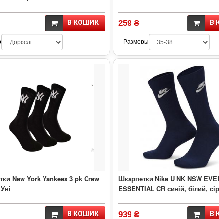
В КОШИК
259 ₴
В 
р
Размеры
ки New York Yankees 3 pk Crew
Шкарпетки Nike U NK NSW EV
 Уні
ESSENTIAL CR синій, білий, сір
В КОШИК
939 ₴
В 