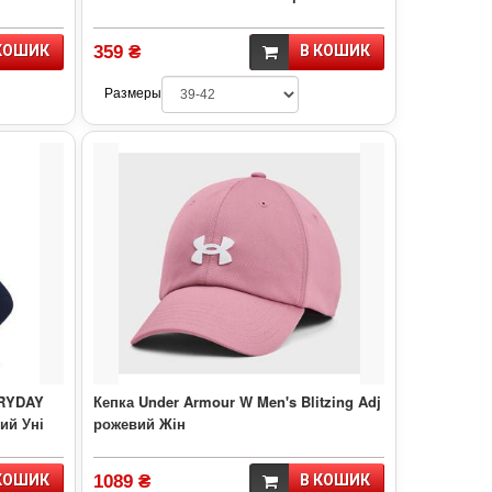
КОШИК
359 ₴
В КОШИК
Размеры
ERYDAY
Кепка Under Armour W Men's Blitzing Adj
ий Уні
рожевий Жін
КОШИК
1089 ₴
В КОШИК