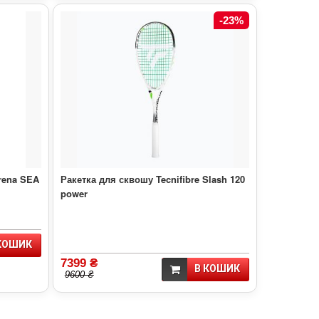
-23%
rena SEA
Ракетка для сквошу Tecnifibre Slash 120
power
КОШИК
7399 ₴
В КОШИК
9600 ₴