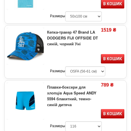
В КОШИК
Размеры
1519 ₴
Кепка-тракер 47 Brand LA
DODGERS FIJI OFFSIDE DT
синій, чорний Уні
В КОШИК
Размеры
789 ₴
Плавки-боксери для
хлопців Aqua Speed ANDY
5594 блакитний, темно-
синій дитяча
В КОШИК
Размеры