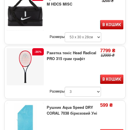
3200 ₴
M HDCS MISC
В КОШИК
Размеры
7799 ₴
Ракетка теніс Head Radical
-36%
12000 ₴
PRO 315 грам графіт
В КОШИК
Размеры
599 ₴
Рушник Aqua Speed DRY
CORAL 7038 бірюзовий Уні