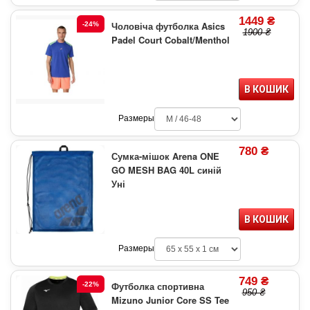
1449 ₴
Чоловіча футболка Asics
-24%
1900 ₴
Padel Court Cobalt/Menthol
В КОШИК
Размеры
780 ₴
Сумка-мішок Arena ONE
GO MESH BAG 40L синій
Уні
В КОШИК
Размеры
749 ₴
Футболка спортивна
-22%
950 ₴
Mizuno Junior Core SS Tee