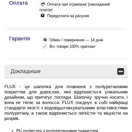
Оплата
💳
Оплата при отриманні (накладений
платіж)
🏦
Передплата на рахунок
Гарантія
🔄
Обмін / повернення — 14 днів
✅
Всі товари 100% оригінал
Докладніше
FLUX - це шапочка для плавання з поліуретановим
покриттям для дорослих, яка відрізняється унікальним
дизайном, що притягує погляди. Шапочку зручно носити, і
вона не тягне за волосся. FLUX поєднує в собі найкращі
стандарти якості з водовідштовхувальними властивостями
поліуретану, а також відрізняється легкістю та міцністю на
розрив.
PU поліестер з поліуретановим покриттям