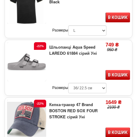
Black
В КОШИК
Размеры
749 ₴
Шльопанці Aqua Speed
-22%
950 ₴
LAREDO 61884 сірий Уні
В КОШИК
Размеры
1649 ₴
Кепка-тракер 47 Brand
-22%
2100 ₴
BOSTON RED SOX FOUR
STROKE сірий Уні
В КОШИК