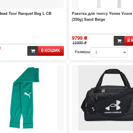
ead Tour Racquet Bag L CB
Ракетка для тенісу Yonex Vcore
(250g) Sand Beige
9799 ₴
В 
11000 ₴
₴
В КОШИК
Размеры