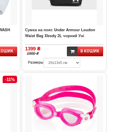
 WASH
Сумка на пояс Under Armour Loudon
Waist Bag Xbody 2L чорний Уні
1399 ₴
КОШИК
В КОШИК
1900 ₴
Размеры
-11%