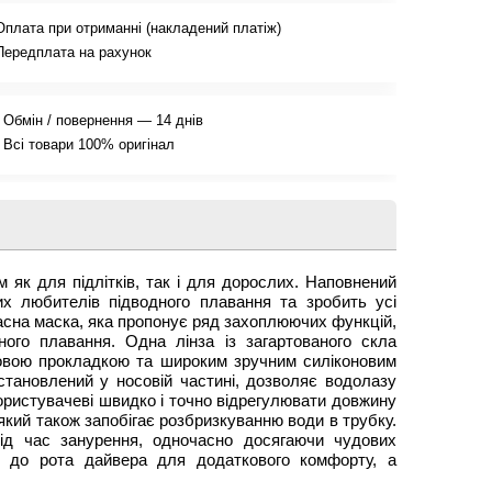
Оплата при отриманні (накладений платіж)
Передплата на рахунок
Обмін / повернення — 14 днів
Всі товари 100% оригінал
 як для підлітків, так і для дорослих. Наповнений
их любителів підводного плавання та зробить усі
сна маска, яка пропонує ряд захоплюючих функцій,
ного плавання. Одна лінза із загартованого скла
новою прокладкою та широким зручним силіконовим
встановлений у носовій частині, дозволяє водолазу
ористувачеві швидко і точно відрегулювати довжину
який також запобігає розбризкуванню води в трубку.
під час занурення, одночасно досягаючи чудових
й до рота дайвера для додаткового комфорту, а