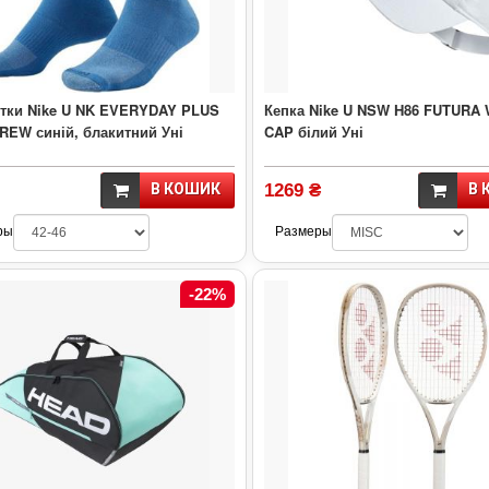
тки Nike U NK EVERYDAY PLUS
Кепка Nike U NSW H86 FUTURA
REW синій, блакитний Уні
CAP білий Уні
В КОШИК
1269 ₴
В 
ры
Размеры
-22%