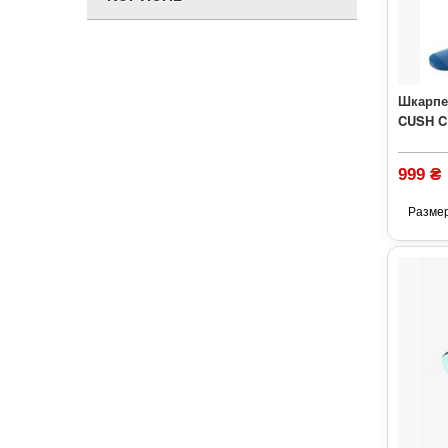
Шкарпе
CUSH C
999 ₴
Разме