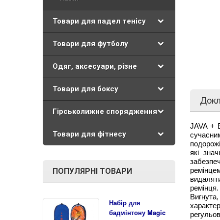
Товари для падел тенісу
Товари для футболу
Одяг, аксесуари, різне
Товари для боксу
Док
Гірськолижне спорядження
JAVA + E
Товари для фітнесу
сучасни
подорож
які зна
забезпе
ремінцем
ПОПУЛЯРНІ ТОВАРИ
видаляти
ремінця.
Вигнута
Набір для
характе
бадмінтону Magic
регульов