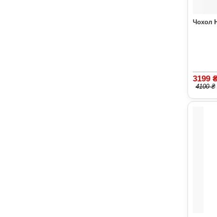
Чохол H
3199 
4100 ₴