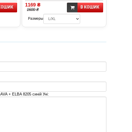
1169 ₴
КОШИК
В КОШИК
1600 ₴
Размеры
AVA + ELBA 8205 синій Уні: