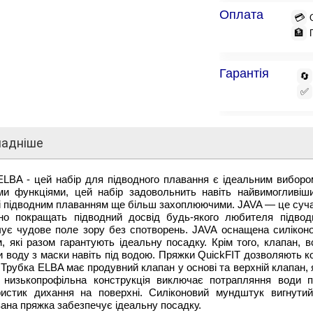
Оплата
💳
🏦
Гарантія
🔄
✅
ладніше
LBA - цей набір для підводного плавання є ідеальним вибором
ми функціями, цей набір задовольнить навіть найвимогливіш
і підводним плаванням ще більш захоплюючими. JAVA — це суча
чно покращать підводний досвід будь-якого любителя підвод
чує чудове поле зору без спотворень. JAVA оснащена силіко
, які разом гарантують ідеальну посадку. Крім того, клапан, 
 воду з маски навіть під водою. Пряжки QuickFIT дозволяють к
 Трубка ELBA має продувний клапан у основі та верхній клапан, 
, низькопрофільна конструкція виключає потрапляння води 
ристик дихання на поверхні. Силіконовий мундштук вигнути
ана пряжка забезпечує ідеальну посадку.