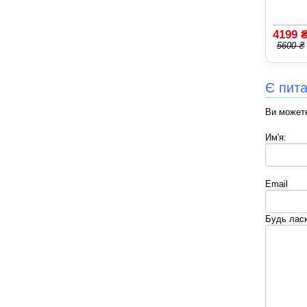
4199 
5600 ₴
Є пит
Ви можете
Им'я:
Email
Будь ласк