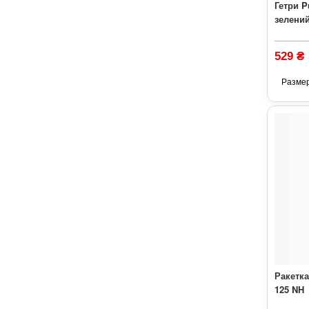
Гетри 
зелени
529 ₴
Разме
Ракетка
125 NH