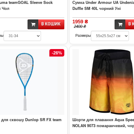
Puma teamGOAL Sleeve Sock
Сумка Under Armour UA Undenia
й Чол
Duffle SM 40L чорний Уні
1959 ₴
В КОШИК
В 
2400 ₴
ры
Размеры
-26%
 для сквошу Dunlop SR FX team
Шорти для плавання Aqua Spe
NOLAN 9073 помаранчевий, чо