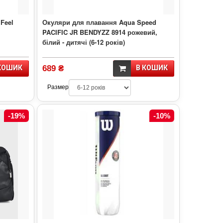
 Feel
Окуляри для плавання Aqua Speed
PACIFIC JR BENDYZZ 8914 рожевий,
білий - дитячі (6-12 років)
КОШИК
689 ₴
В КОШИК
Размер
-19%
-10%