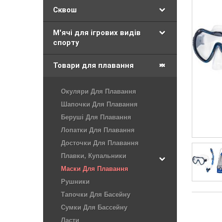
Сквош
М'ячі для ігрових видів
спорту
Товари для плавання
Окуляри Для Плавання
Шапочки Для Плавання
Беруші Для Плавання
Лопатки Для Плавання
Досточки Для Плавання
Плавки, Купальники
Маски Для Плавання
Рушники
Тапочки Для Басейну
Сумки Для Бассейну
Ласти