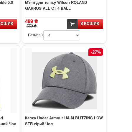
ble 5.0
М'ячі для тенісу Wilson ROLAND
GARROS ALL CT 4 BALL
499 ₴
КОШИК
В КОШИК
550 ₴
Размеры
-27%
ed
Кепка Under Armour UA M BLITZING LOW
рний Чол
STR сірий Чол