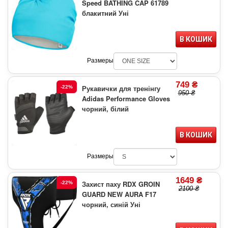
Speed BATHING CAP 61789
блакитний Уні
В КОШИК
Размеры
749 ₴
Рукавички для тренінгу
-22%
950 ₴
Adidas Performance Gloves
чорний, білий
В КОШИК
Размеры
1649 ₴
Захист паху RDX GROIN
-22%
2100 ₴
GUARD NEW AURA F17
чорний, синій Уні