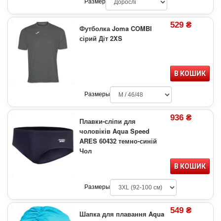
Размер
529 ₴
Футболка Joma COMBI
сірий Діт 2XS
В КОШИК
Размеры
936 ₴
Плавки-сліпи для
чоловіків Aqua Speed
ARES 60432 темно-синій
Чол
В КОШИК
Размеры
549 ₴
Шапка для плавання Aqua