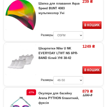
239 ₴
Шапка для плавання Aqua
Speed BUNT 4083
мультиколор Уні
В КОШИК
Размеры
1249 ₴
Шкарпетки Nike U NK
EVERYDAY LTWT NS 6PR-
BAND білий УНІ 38-42
В КОШИК
Размеры
879 ₴
Окуляри для басейну
-27%
1200 ₴
Arena PYTHON блакитний,
фуксія