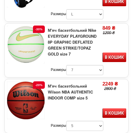
В КОШИК
Размеры
849 ₴
М'яч баскетбольний Nike
-30%
1200 ₴
EVERYDAY PLAYGROUND
8P GRAPHIC DEFLATED
GREEN STRIKE/TOPAZ
GOLD size 7
В КОШИК
Размеры
2249 ₴
М'яч баскетбольний
-20%
2800 ₴
Wilson NBA AUTHENTIC
INDOOR COMP size 5
В КОШИК
Размеры