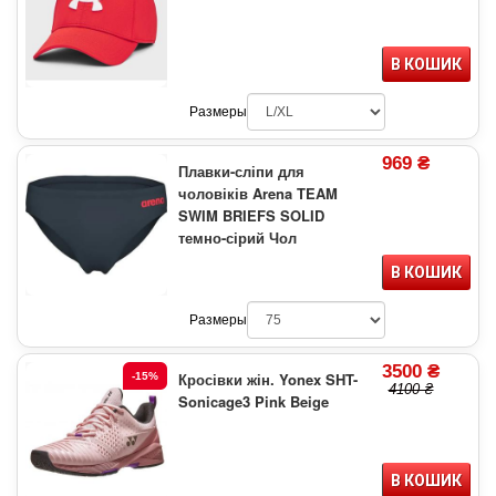
В КОШИК
Размеры
969 ₴
Плавки-сліпи для
чоловіків Arena TEAM
SWIM BRIEFS SOLID
темно-сірий Чол
В КОШИК
Размеры
3500 ₴
Кросівки жін. Yonex SHT-
-15%
4100 ₴
Sonicage3 Pink Beige
В КОШИК