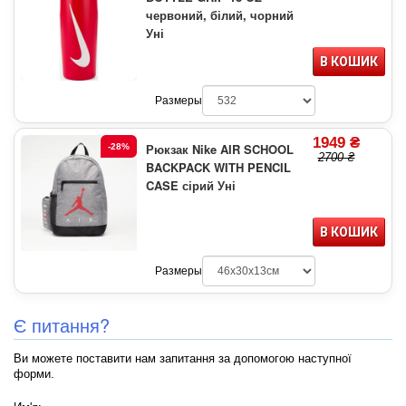
червоний, білий, чорний
Уні
В КОШИК
Размеры
1949 ₴
Рюкзак Nike AIR SCHOOL
-28%
2700 ₴
BACKPACK WITH PENCIL
CASE сірий Уні
В КОШИК
Размеры
Є питання?
Ви можете поставити нам запитання за допомогою наступної
форми.