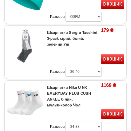
В КОШИК
Размеры
179 ₴
Шкарпетки Sergio Tacchini
3-pack сірий, білий,
зелений Уні
В КОШИК
Размеры
1169 ₴
Шкарпетки Nike U NK
EVERYDAY PLUS CUSH
ANKLE білий,
мультиколор Чол
В КОШИК
Размеры