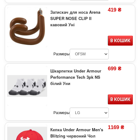
419 ₴
Затискач для носа Arena
SUPER NOSE CLIP II
кавовий Уні
В КОШИК
Размеры
699 ₴
Шкарпетки Under Armour
Performance Tech 3pk NS
білий Уни
В КОШИК
Размеры
1169 ₴
Кепка Under Armour Men's
Blitzing червоний Чол