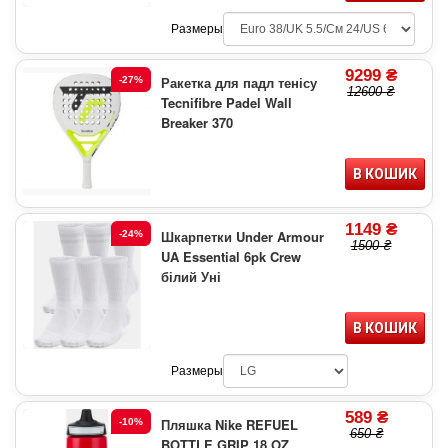
Размеры
9299 ₴
Ракетка для падл тенісу
-27%
12600 ₴
Tecnifibre Padel Wall
Breaker 370
В КОШИК
1149 ₴
Шкарпетки Under Armour
-24%
1500 ₴
UA Essential 6pk Crew
білий Уні
В КОШИК
Размеры
589 ₴
Пляшка Nike REFUEL
-10%
650 ₴
BOTTLE GRIP 18 OZ