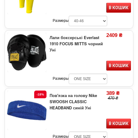
В КОШИК
Размеры
2409 ₴
Лапи боксерські Everlast
1910 FOCUS MITTS чорний
Уні
В КОШИК
Размеры
389 ₴
Пов'язка на голову Nike
-18%
470 ₴
SWOOSH CLASSIC
HEADBAND синій Уні
В КОШИК
Размеры