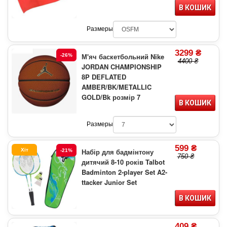
В КОШИК
Размеры
3299 ₴
М'яч баскетбольний Nike
-26%
4400 ₴
JORDAN CHAMPIONSHIP
8P DEFLATED
AMBER/BK/METALLIC
GOLD/Bk розмір 7
В КОШИК
Размеры
599 ₴
Хіт
Набір для бадмінтону
-21%
750 ₴
дитячий 8-10 років Talbot
Badminton 2-player Set A2-
ttacker Junior Set
В КОШИК
409 ₴