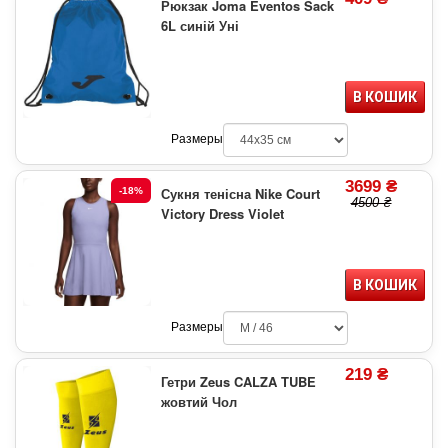
Рюкзак Joma Eventos Sack
6L синій Уні
В КОШИК
Размеры
3699 ₴
Сукня тенісна Nike Court
-18%
4500 ₴
Victory Dress Violet
В КОШИК
Размеры
219 ₴
Гетри Zeus CALZA TUBE
жовтий Чол