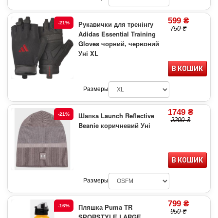
599 ₴
Рукавички для тренінгу
-21%
750 ₴
Adidas Essential Training
Gloves чорний, червоний
Уні XL
В КОШИК
Размеры
1749 ₴
Шапка Launch Reflective
-21%
2200 ₴
Beanie коричневий Уні
В КОШИК
Размеры
799 ₴
Пляшка Puma TR
-16%
950 ₴
SPORSTYLE LARGE