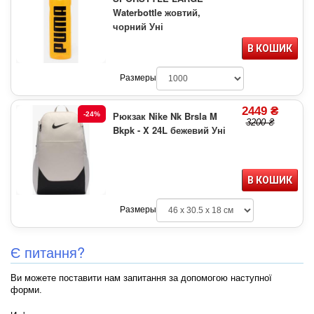
Waterbottle жовтий,
чорний Уні
В КОШИК
Размеры
2449 ₴
Рюкзак Nike Nk Brsla M
-24%
3200 ₴
Bkpk - X 24L бежевий Уні
В КОШИК
Размеры
Є питання?
Ви можете поставити нам запитання за допомогою наступної
форми.