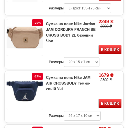
Размеры
2249 ₴
Сумка на пояс Nike Jordan
-26%
3000 ₴
JAM CORDURA FRANCHISE
CROSS BODY 2L бежевий
Чол
В КОШИК
Размеры
1679 ₴
Сумка на пояс Nike JAM
-27%
2300 ₴
AIR CROSSBODY темно-
синій Уні
В КОШИК
Размеры