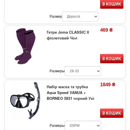
В КОШИК
Размер
469 ₴
Гетри Joma CLASSIC II
фіолетовий Чол
В КОШИК
Размеры
1849 ₴
Набір маска та трубка
Aqua Speed VANUA +
BORNEO 5831 чорний Уні
В КОШИК
Размеры