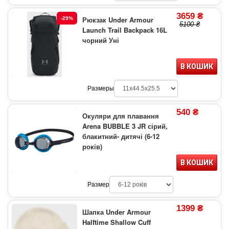
3659 ₴
Рюкзак Under Armour
-29%
5100 ₴
Launch Trail Backpack 16L
чорний Уні
В КОШИК
Размеры
540 ₴
Окуляри для плавання
Arena BUBBLE 3 JR сірий,
блакитний- дитячі (6-12
років)
В КОШИК
Размер
1399 ₴
Шапка Under Armour
Halftime Shallow Cuff