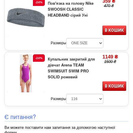
359 ₴
Пов'язка на голову Nike
-24%
470 ₴
SWOOSH CLASSIC
HEADBAND сірий Уні
В КОШИК
Размеры
1149 ₴
Купальник закритий для
-24%
1500 ₴
дівчат Arena TEAM
SWIMSUIT SWIM PRO
SOLID рожевий
В КОШИК
Размеры
Є питання?
Ви можете поставити нам запитання за допомогою наступної
форми.