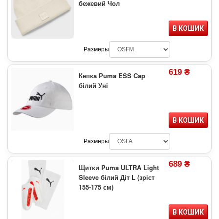
бежевий Чол
В КОШИК
Размеры
619 ₴
Кепка Puma ESS Cap
білий Уні
В КОШИК
Размеры
689 ₴
Щитки Puma ULTRA Light
Sleeve білий Діт L (зріст
155-175 см)
В КОШИК