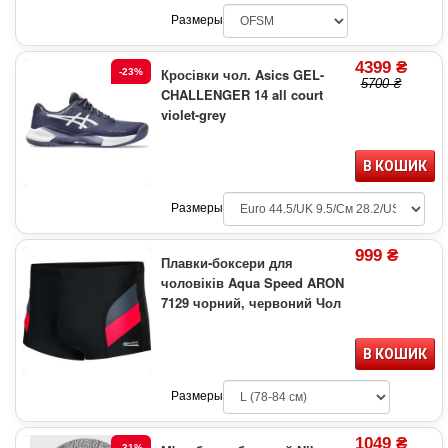
Размеры
4399 ₴
Кросівки чол. Asics GEL-
-23%
5700 ₴
CHALLENGER 14 all court
violet-grey
В КОШИК
Размеры
999 ₴
Плавки-боксери для
чоловіків Aqua Speed ARON
7129 чорний, червоний Чол
В КОШИК
Размеры
1049 ₴
-31%