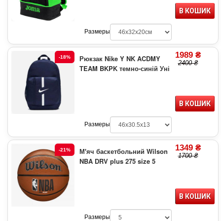
В КОШИК
Размеры
1989 ₴
Рюкзак Nike Y NK ACDMY
-18%
2400 ₴
TEAM BKPK темно-синій Уні
В КОШИК
Размеры
1349 ₴
М'яч баскетбольний Wilson
-21%
1700 ₴
NBA DRV plus 275 size 5
В КОШИК
Размеры