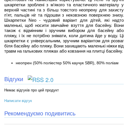
шкарпетки зроблені з м'якого та еластичного матеріалу у
верхній частині та з більш товстого неопрену для захисту
п'ят, пальців ніг та підошви з нековзною поверхнею знизу.
Шкарпетки Neo - чудовий варіант для дітей, які надто
маленькі, щоб носити звичайне взуття для басейну. Вони
також є відмінним і зручним вибором для басейну або
пляжу, і їх не потрібно знімати, коли дитина йде у воду. Ці
шкарпетки є універсальним, зручним варіантом для розваг
біля басейну або пляжу. Вони захищають маленькі ніжки від
травм на галькових пляжах або ковзання на плитці басейну.
неопрен (50% поліестер 50% каучук SBR), 80% поліам
Відгуки
Немає відгуків про цей продукт
Написати відгук
Рекомендуємо подивитись