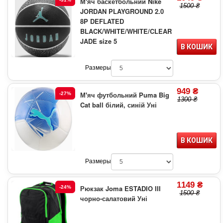
М'яч баскетбольний Nike
1500 ₴
JORDAN PLAYGROUND 2.0
8P DEFLATED
BLACK/WHITE/WHITE/CLEAR
JADE size 5
В КОШИК
Размеры
949 ₴
М'яч футбольний Puma Big
-27%
1300 ₴
Cat ball білий, синій Уні
В КОШИК
Размеры
1149 ₴
Рюкзак Joma ESTADIO III
-24%
1500 ₴
чорно-салатовий Уні