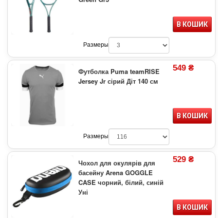
В КОШИК
Размеры
549 ₴
Футболка Puma teamRISE
Jersey Jr сірий Діт 140 см
В КОШИК
Размеры
529 ₴
Чохол для окулярів для
басейну Arena GOGGLE
CASE чорний, білий, синій
Уні
В КОШИК