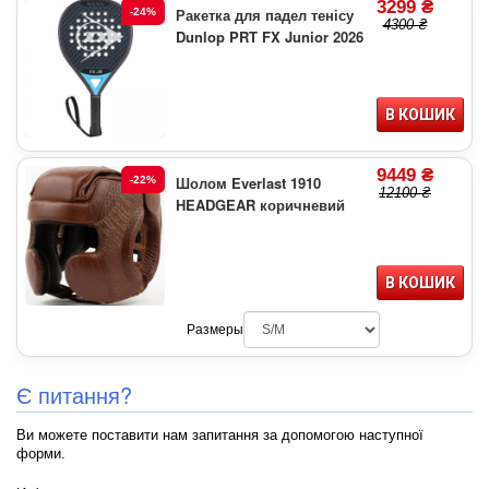
3299 ₴
Ракетка для падел тенісу
-24%
4300 ₴
Dunlop PRT FX Junior 2026
В КОШИК
9449 ₴
Шолом Everlast 1910
-22%
12100 ₴
HEADGEAR коричневий
В КОШИК
Размеры
Є питання?
Ви можете поставити нам запитання за допомогою наступної
форми.