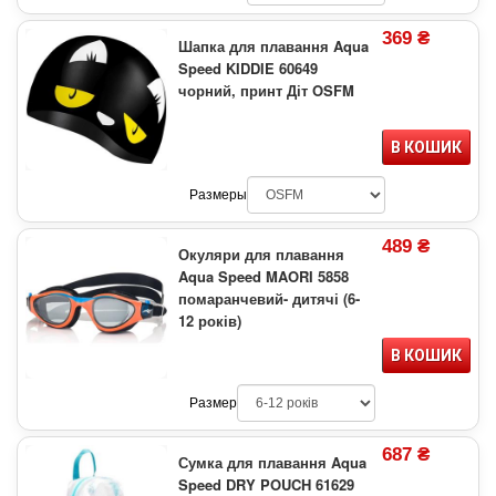
369 ₴
Шапка для плавання Aqua
Speed KIDDIE 60649
чорний, принт Діт OSFM
В КОШИК
Размеры
489 ₴
Окуляри для плавання
Aqua Speed MAORI 5858
помаранчевий- дитячі (6-
12 років)
В КОШИК
Размер
687 ₴
Сумка для плавання Aqua
Speed DRY POUCH 61629