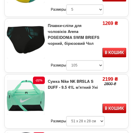
Размеры
1269 ₴
Плавки-сліпи для
чоловіків Arena
POSEIDONIA SWIM BRIEFS
чорний, бірюзовий Чол
В КОШИК
Размеры
2199 ₴
Сумка Nike NK BRSLA S
-22%
2800 ₴
DUFF - 9.5 41L м'ятний Уні
В КОШИК
Размеры