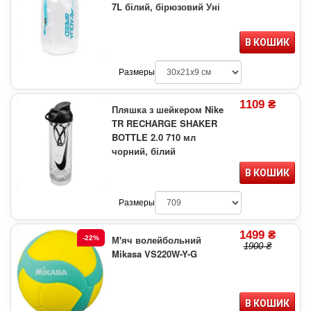
7L білий, бірюзовий Уні
В КОШИК
Размеры
1109 ₴
Пляшка з шейкером Nike
TR RECHARGE SHAKER
BOTTLE 2.0 710 мл
чорний, білий
В КОШИК
Размеры
1499 ₴
М'яч волейбольний
-22%
1900 ₴
Mikasa VS220W-Y-G
В КОШИК