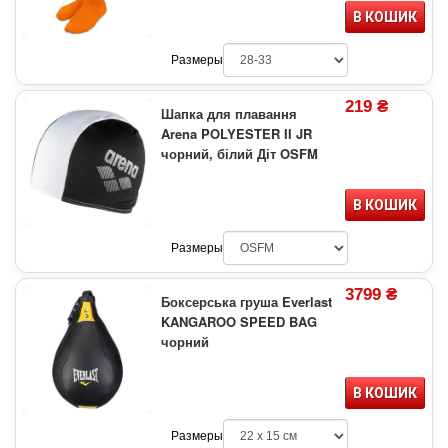
В КОШИК
Размеры
219 ₴
Шапка для плавання
Arena POLYESTER II JR
чорний, білий Діт OSFM
В КОШИК
Размеры
3799 ₴
Боксерська груша Everlast
KANGAROO SPEED BAG
чорний
В КОШИК
Размеры