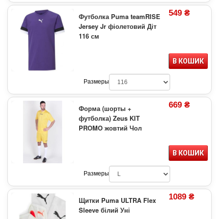
549 ₴
Футболка Puma teamRISE
Jersey Jr фіолетовий Діт
116 см
В КОШИК
Размеры
669 ₴
Форма (шорты +
футболка) Zeus KIT
PROMO жовтий Чол
В КОШИК
Размеры
1089 ₴
Щитки Puma ULTRA Flex
Sleeve білий Уні