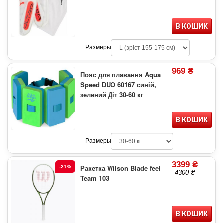
В КОШИК
Размеры
969 ₴
Пояс для плавання Aqua
Speed DUO 60167 синій,
зелений Діт 30-60 кг
В КОШИК
Размеры
3399 ₴
Ракетка Wilson Blade feel
-21%
4300 ₴
Team 103
В КОШИК