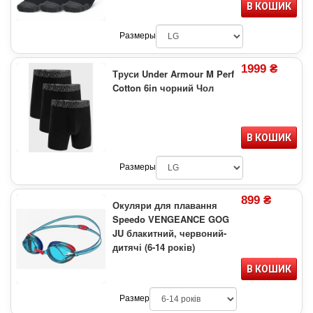
В КОШИК
Размеры
1999 ₴
Труси Under Armour M Perf
Cotton 6in чорний Чол
В КОШИК
Размеры
899 ₴
Окуляри для плавання
Speedo VENGEANCE GOG
JU блакитний, червоний-
дитячі (6-14 років)
В КОШИК
Размер