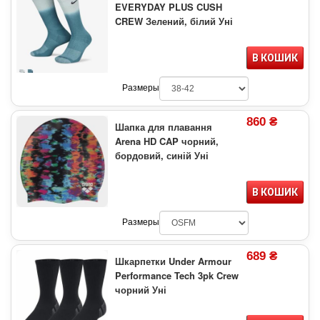
EVERYDAY PLUS CUSH
CREW Зелений, білий Уні
В КОШИК
Размеры
860 ₴
Шапка для плавання
Arena HD CAP чорний,
бордовий, синій Уні
В КОШИК
Размеры
689 ₴
Шкарпетки Under Armour
Performance Tech 3pk Crew
чорний Уні