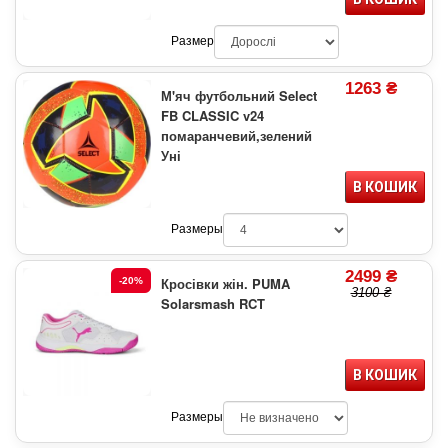
Размер
1263 ₴
М'яч футбольний Select
FB CLASSIC v24
помаранчевий,зелений
Уні
В КОШИК
Размеры
2499 ₴
Кросівки жін. PUMA
-20%
3100 ₴
Solarsmash RCT
В КОШИК
Размеры