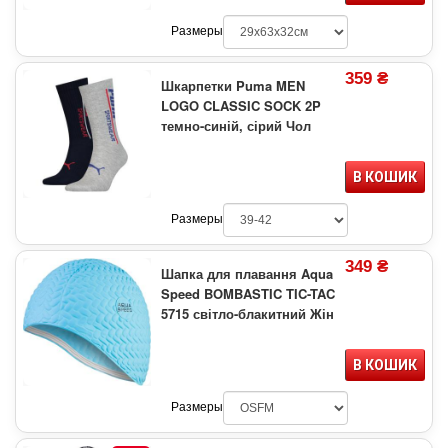
Размеры
359 ₴
Шкарпетки Puma MEN
LOGO CLASSIC SOCK 2P
темно-синій, сірий Чол
В КОШИК
Размеры
349 ₴
Шапка для плавання Aqua
Speed BOMBASTIC TIC-TAC
5715 світло-блакитний Жін
В КОШИК
Размеры