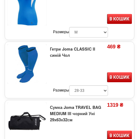
В КОШИК
Размеры
469 ₴
Гетри Joma CLASSIC II
синій Чол
В КОШИК
Размеры
1319 ₴
Сумка Joma TRAVEL BAG
MEDIUM III чорний Уні
29х63х32см
В КОШИК