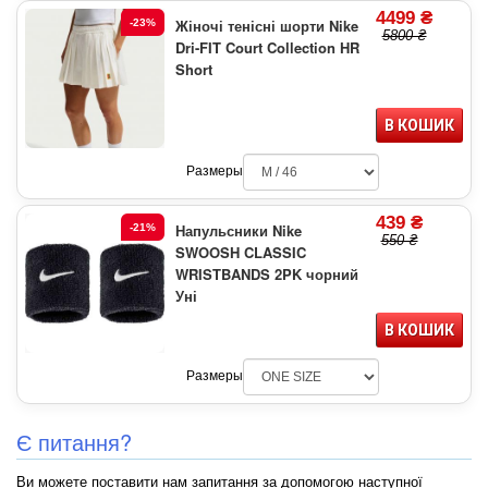
4499 ₴
Жіночі тенісні шорти Nike
-23%
5800 ₴
Dri-FIT Court Collection HR
Short
В КОШИК
Размеры
439 ₴
Напульсники Nike
-21%
550 ₴
SWOOSH CLASSIC
WRISTBANDS 2PK чорний
Уні
В КОШИК
Размеры
Є питання?
Ви можете поставити нам запитання за допомогою наступної