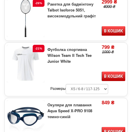
2999 ₴
Ракетка для бадмінтону
-26%
4000 ₴
Talbot Isoforce 5051,
високомодульний графіт
В КОШИК
799 ₴
Футболка спортивна
-21%
1000 ₴
Wilson Team II Tech Tee
Junior White
В КОШИК
Размеры
849 ₴
Окуляри для плавання
Aqua Speed X-PRO 9108
темно-синій
В КОШИК