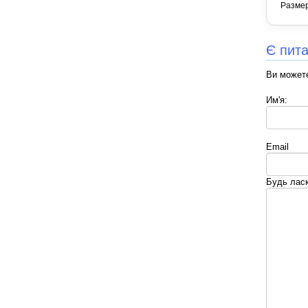
Разме
Є пит
Ви можете
Им'я:
Email
Будь лас