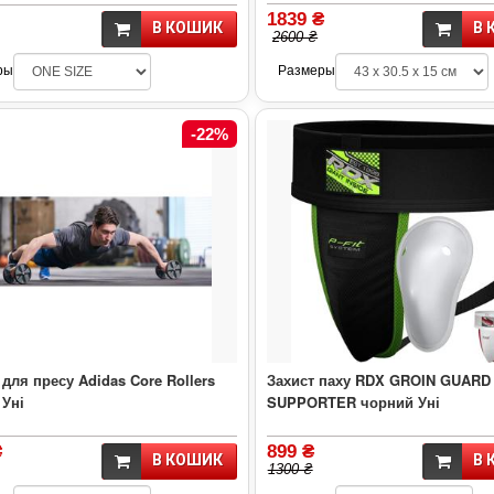
1839 ₴
В КОШИК
В 
2600 ₴
ры
Размеры
-22%
для пресу Adidas Core Rollers
Захист паху RDX GROIN GUARD
 Уні
SUPPORTER чорний Уні
₴
899 ₴
В КОШИК
В 
1300 ₴