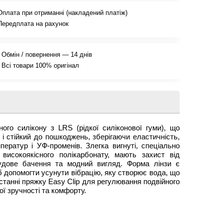
Оплата при отриманні (накладений платіж)
Передплата на рахунок
Обмін / повернення — 14 днів
Всі товари 100% оригінал
ного силікону з LRS (рідкої силіконової гуми), що
і стійкий до пошкоджень, зберігаючи еластичність,
ератур і УФ-променів. Злегка вигнуті, спеціально
 високоякісного полікарбонату, мають захист від
чудове бачення та модний вигляд. Форма лінзи є
 допомогти усунути вібрацію, яку створює вода, що
танні пряжку Easy Clip для регулювання подвійного
ої зручності та комфорту.