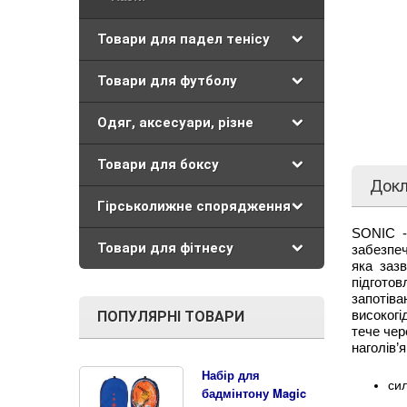
Товари для падел тенісу
Товари для футболу
Одяг, аксесуари, різне
Товари для боксу
Док
Гірськолижне спорядження
SONIC - 
Товари для фітнесу
забезпеч
яка зазв
підгото
запотів
високогі
ПОПУЛЯРНІ ТОВАРИ
тече чер
наголів’
Набір для
сил
бадмінтону Magic