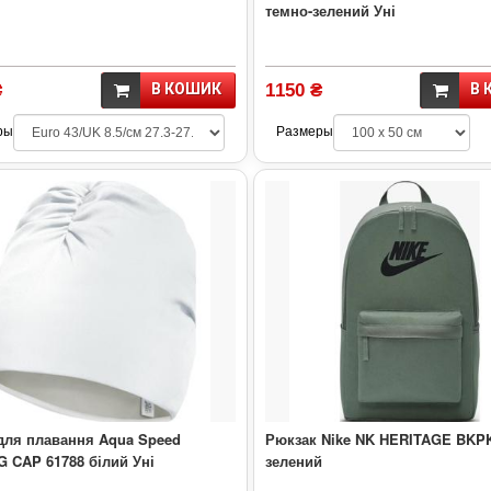
темно-зелений Уні
₴
В КОШИК
1150 ₴
В 
ры
Размеры
для плавання Aqua Speed
Рюкзак Nike NK HERITAGE BKP
 CAP 61788 білий Уні
зелений