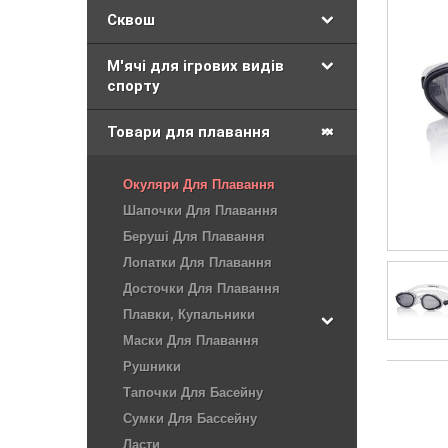
Сквош
М'ячі для ігрових видів
спорту
Товари для плавання
Окуляри Для Плавання
Шапочки Для Плавання
Беруші Для Плавання
Лопатки Для Плавання
Досточки Для Плавання
Плавки, Купальники
Маски Для Плавання
Рушники
Тапочки Для Басейну
Сумки Для Бассейну
Ласти