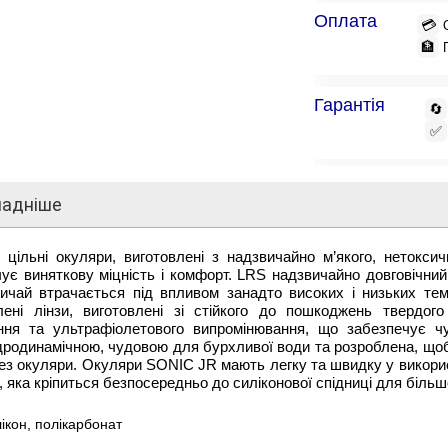
Оплата
💳
🏦
Гарантія
🔄
✅
ладніше
цільні окуляри, виготовлені з надзвичайно м’якого, нетоксич
ує виняткову міцність і комфорт. LRS надзвичайно довговічний 
ичай втрачається під впливом занадто високих і низьких темп
влені лінзи, виготовлені зі стійкого до пошкоджень твердого
ання та ультрафіолетового випромінювання, що забезпечує 
дродинамічною, чудовою для бурхливої води та розроблена, щоб
ез окуляри. Окуляри SONIC JR мають легку та швидку у викорис
я, яка кріпиться безпосередньо до силіконової спідниці для більш
ікон, полікарбонат