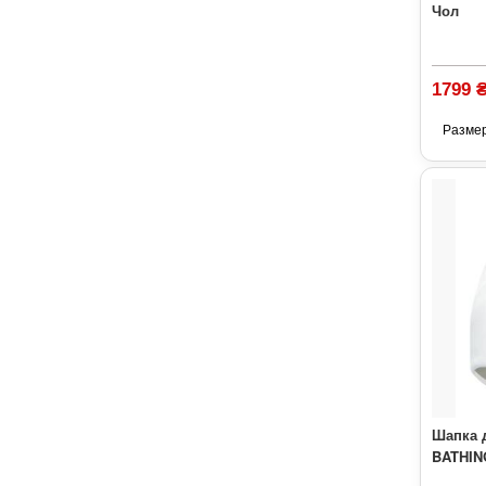
Чол
1799 
Разме
Шапка 
BATHING