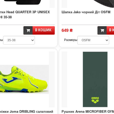
тки Head QUARTER 3P UNISEX
Шапка Jako чорний Діт OSFM
НІ 35-38
В КОШИК
649 ₴
В 
ры
Размеры
ніжки Joma DRIBLING салатовий
Рушник Arena MICROFIBER GY