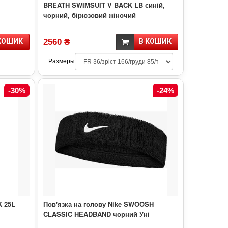
BREATH SWIMSUIT V BACK LB синій,
чорний, бірюзовий жіночий
КОШИК
2560 ₴
В КОШИК
Размеры
-30%
-24%
K 25L
Пов'язка на голову Nike SWOOSH
CLASSIC HEADBAND чорний Уні