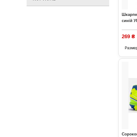
Шкарпе
синій У
269 ₴
Разме
Сороко