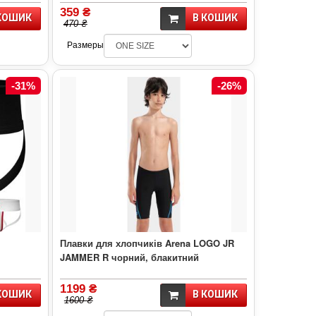
359 ₴
КОШИК
В КОШИК
470 ₴
Размеры
-31%
-26%
Плавки для хлопчиків Arena LOGO JR
JAMMER R чорний, блакитний
1199 ₴
КОШИК
В КОШИК
1600 ₴