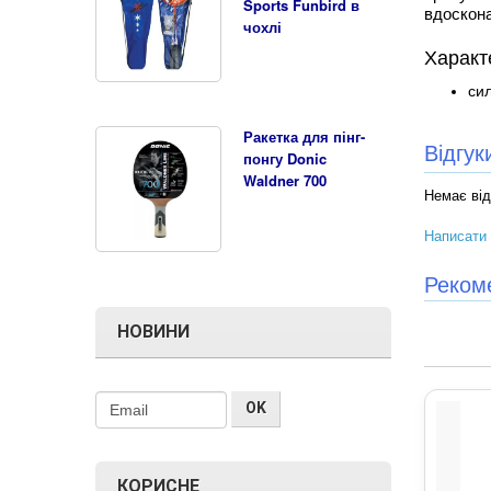
Sports Funbird в
вдоскона
чохлі
Характ
сил
Ракетка для пінг-
Відгу
понгу Donic
Waldner 700
Немає від
Написати 
Реком
НОВИНИ
КОРИСНЕ