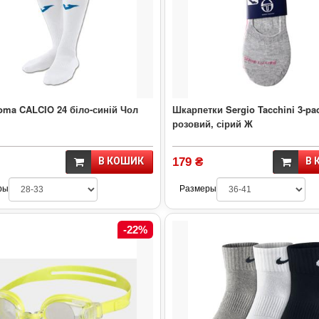
oma CALCIO 24 біло-синій Чол
Шкарпетки Sergio Tacchini 3-pa
розовий, сірий Ж
В КОШИК
179 ₴
В 
ры
Размеры
-22%