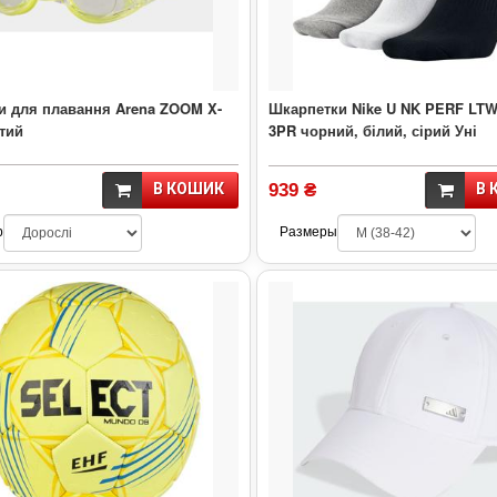
и для плавання Arena ZOOM X-
Шкарпетки Nike U NK PERF LT
тий
3PR чорний, білий, сірий Уні
В КОШИК
939 ₴
В 
р
Размеры