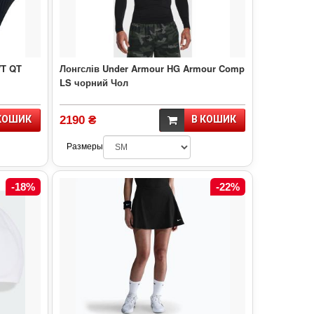
WT QT
Лонгслів Under Armour HG Armour Comp
LS чорний Чол
КОШИК
2190 ₴
В КОШИК
Размеры
-18%
-22%