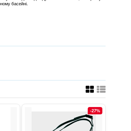
рному басейні.
-27%