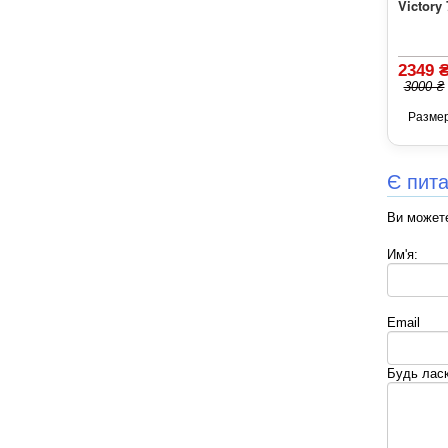
Victory 
2349 
3000 ₴
Разме
Є пит
Ви можете
Им'я:
Email
Будь ласк