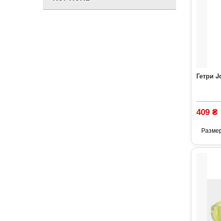
Гетри J
409 ₴
Разме