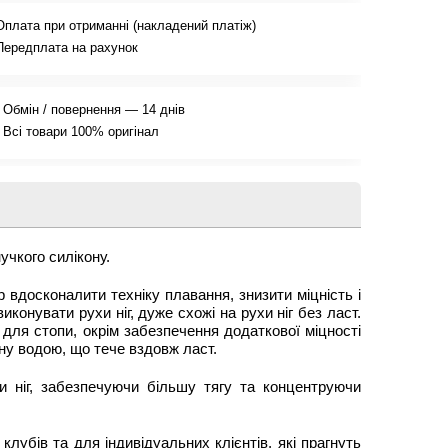
Оплата при отриманні (накладений платіж)
Передплата на рахунок
Обмін / повернення — 14 днів
Всі товари 100% оригінал
учкого силікону.
 вдосконалити техніку плавання, знизити міцність і
иконувати рухи ніг, дуже схожі на рухи ніг без ласт.
 для стопи, окрім забезпечення додаткової міцності
ну водою, що тече вздовж ласт.
и ніг, забезпечуючи більшу тягу та концентруючи
лубів та для індивідуальних клієнтів, які прагнуть