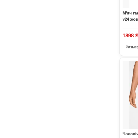
М'яч г
v24 жов
1898 
Разме
Чоловіч