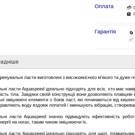
Оплата
💳
🏦
Гарантія
🔄
✅
ладніше
тренувальні ласти виготовлені з високоякісного м'якого та дуже гн
ьні ласти Aquaspeed ідеально підходять для всіх, хто має намір
ість тіла. Завдяки своїй конструкції вони дозволяють плавцеві в
ні зміцнюючі елементи з боків ласт, які починаються від кишені
правляють воду вздовж лопатей і зменшують вібрацію, створюва
льні ласти Aquaspeed значно підвищують ефективність робот
нергії на ногах, таким чином зміцнюючи їх.
ьні ласти Aquaspeed ідеально підходять для шкіл, плавальних к