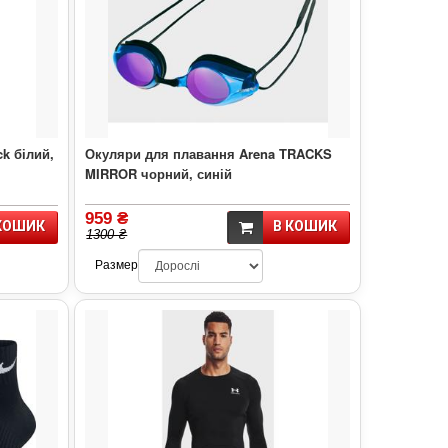
ck білий,
Окуляри для плавання Arena TRACKS
MIRROR чорний, синій
959 ₴
КОШИК
В КОШИК
1300 ₴
Размер