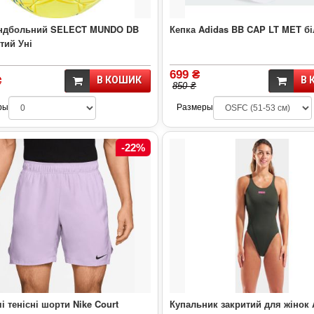
андбольний SELECT MUNDO DB
Кепка Adidas BB CAP LT MET бі
тий Уні
699 ₴
₴
В КОШИК
В 
850 ₴
ры
Размеры
-22%
і тенісні шорти Nike Court
Купальник закритий для жінок 