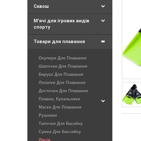
Сквош
М'ячі для ігрових видів
спорту
Товари для плавання
Окуляри Для Плавання
Шапочки Для Плавання
Беруші Для Плавання
Лопатки Для Плавання
Досточки Для Плавання
Плавки, Купальники
Маски Для Плавання
Рушники
Тапочки Для Басейну
Сумки Для Бассейну
Ласти