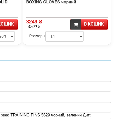
LID
BOXING GLOVES чорний
3249 ₴
КОШИК
В КОШИК
4200 ₴
Размеры
Speed TRAINING FINS 5629 чорний, зелений Дит: