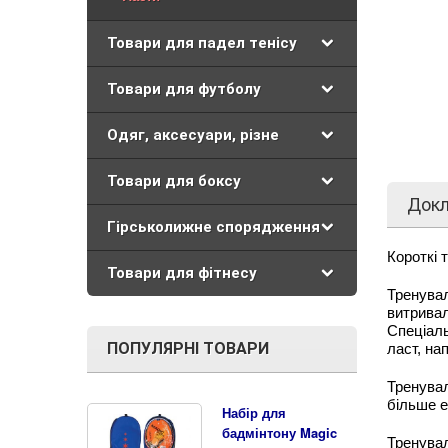
Товари для падел тенісу
Товари для футболу
Одяг, аксесуари, різне
Товари для боксу
Док
Гірськолижне спорядження
Короткі 
Товари для фітнесу
Тренувал
витривал
Спеціаль
ПОПУЛЯРНІ ТОВАРИ
ласт, на
Тренува
більше е
Набір для
бадмінтону Magic
Тренувал