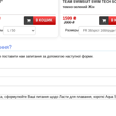
7"
TEAM SWIMSUIT SWIM TECH SO
темно-зелений Жін
₴
1599 ₴
В КОШИК
В 
2000 ₴
ры
Размеры
ання?
 поставити нам запитання за допомогою наступної форми.
а, сформулюйте Ваші питання щодо Ласти для плавання, короткі Aqua 