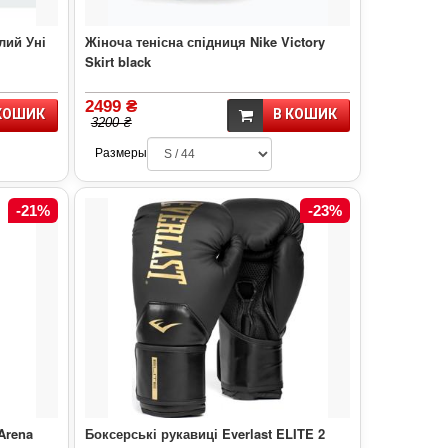
лий Уні
Жіноча тенісна спідниця Nike Victory
Skirt black
2499 ₴
КОШИК
В КОШИК
3200 ₴
Размеры
-21%
-23%
Arena
Боксерські рукавиці Everlast ELITE 2