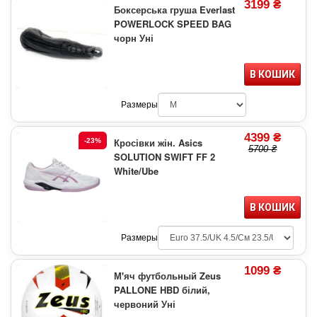
3199 ₴
Боксерська груша Everlast
POWERLOCK SPEED BAG
чорн Уні
В КОШИК
Размеры
4399 ₴
Кросівки жін. Asics
-23%
5700 ₴
SOLUTION SWIFT FF 2
White/Ube
В КОШИК
Размеры
1099 ₴
М'яч футбольный Zeus
PALLONE HBD білий,
червоний Уні