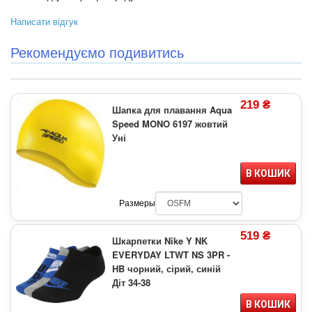
Написати відгук
Рекомендуємо подивитись
219 ₴
Шапка для плавання Aqua
Speed MONO 6197 жовтий
Уні
В КОШИК
Размеры
519 ₴
Шкарпетки Nike Y NK
EVERYDAY LTWT NS 3PR -
HB чорний, сірий, синій
Діт 34-38
В КОШИК