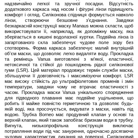
надзвичайно легкої та зручної посадки. Відсутність
додаткового каркаса над носом і фігурні лінзи підвищують
комфорт і огляд. Силіконова спідниця формується навколо
лінзи, створюючи безшовне з’єднання. Завдяки
безкаркасній конструкції маску Manaus можна скласти, щоб
використовувати її, наприклад, як допоміжну маску, яка
зберігається в кишені водолазної куртки. Подвійна лінза із
загартованого скла забезпечує чудове поле зору без
спотворень. Форма каркаса забезпечує малий внутрішній
об'єм маски, що дозволяє легко видаляти воду. Прокладка
та ремінець Vanua виготовлені з м’якої, еластичної,
нетоксичної та стійкої до пошкоджень рідкої силіконової
гуми (LSR). Цей матеріал продовжує термін служби маски,
збільшуючи її довговічність і максимізуючи комфорт. LSR
має високу стійкість до ультрафіолетових променів і змін
температури, завдяки чому не втрачає еластичності з
часом. Прокладка маски Vanua унікального спорядження
для підводного плавання має подвійне ущільнення, що
робить її майже повністю герметичною та дозволяє будь-
якій воді, яка просочується, видувати з маски, навіть під
водою. Трубка Borneo має продувний клапан у основі та
верхній клапан, який також запобігає бризкам води в трубку.
Вигнута, низькопрофільна конструкція виключає
потрапляння води під час занурення, одночасно досягаючи
чудових характеристик дихання на поверхні. Силіконовий