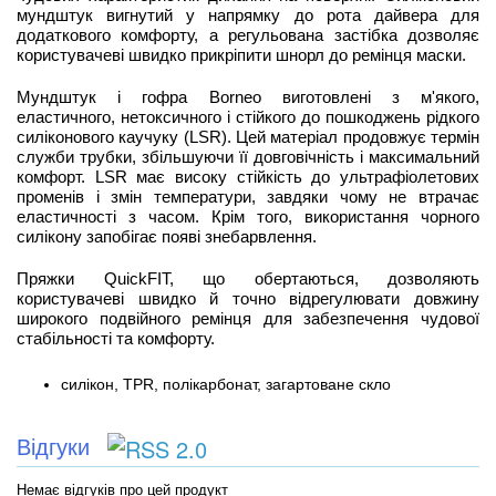
мундштук вигнутий у напрямку до рота дайвера для
додаткового комфорту, а регульована застібка дозволяє
користувачеві швидко прикріпити шнорл до ремінця маски.
Мундштук і гофра Borneo виготовлені з м'якого,
еластичного, нетоксичного і стійкого до пошкоджень рідкого
силіконового каучуку (LSR). Цей матеріал продовжує термін
служби трубки, збільшуючи її довговічність і максимальний
комфорт. LSR має високу стійкість до ультрафіолетових
променів і змін температури, завдяки чому не втрачає
еластичності з часом. Крім того, використання чорного
силікону запобігає появі знебарвлення.
Пряжки QuickFIT, що обертаються, дозволяють
користувачеві швидко й точно відрегулювати довжину
широкого подвійного ремінця для забезпечення чудової
стабільності та комфорту.
силікон, TPR, полікарбонат, загартоване скло
Відгуки
Немає відгуків про цей продукт