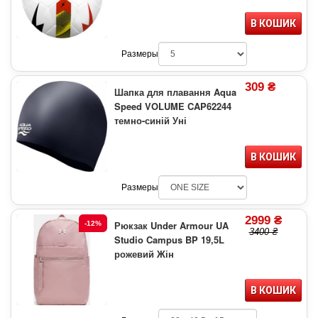
В КОШИК
Размеры
309 ₴
Шапка для плавання Aqua
Speed VOLUME CAP62244
темно-синій Уні
В КОШИК
Размеры
2999 ₴
Рюкзак Under Armour UA
-12%
3400 ₴
Studio Campus BP 19,5L
рожевий Жін
В КОШИК