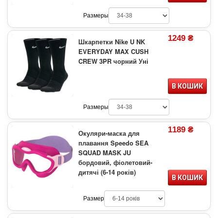
Размеры
1249 ₴
Шкарпетки Nike U NK
EVERYDAY MAX CUSH
CREW 3PR чорний Уні
В КОШИК
Размеры
1189 ₴
Окуляри-маска для
плавання Speedo SEA
SQUAD MASK JU
бордовий, фіолетовий-
дитячі (6-14 років)
В КОШИК
Размер