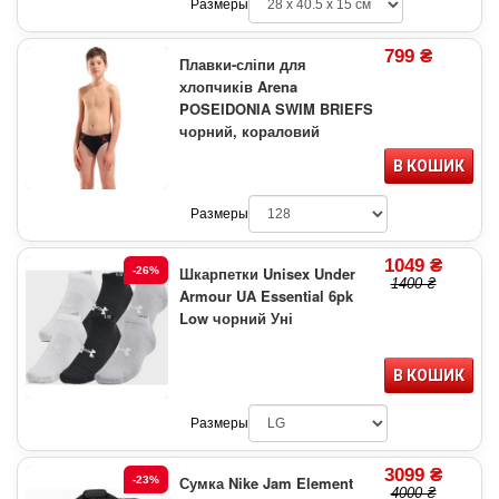
Размеры
799 ₴
Плавки-сліпи для
хлопчиків Arena
POSEIDONIA SWIM BRIEFS
чорний, кораловий
В КОШИК
Размеры
1049 ₴
Шкарпетки Unisex Under
-26%
1400 ₴
Armour UA Essential 6pk
Low чорний Уні
В КОШИК
Размеры
3099 ₴
Сумка Nike Jam Element
-23%
4000 ₴