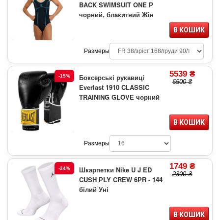
BACK SWIMSUIT ONE P
чорний, блакитний Жін
В КОШИК
Размеры
5539 ₴
Боксерські рукавиці
-15%
6500 ₴
Everlast 1910 CLASSIC
TRAINING GLOVE чорний
В КОШИК
Размеры
1749 ₴
Шкарпетки Nike U J ED
-24%
2300 ₴
CUSH PLY CREW 6PR - 144
білий Уні
В КОШИК