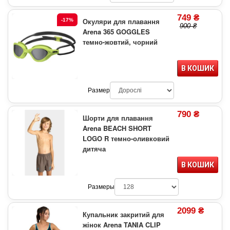
749 ₴
Окуляри для плавання
-17%
900 ₴
Arena 365 GOGGLES
темно-жовтий, чорний
В КОШИК
Размер
790 ₴
Шорти для плавання
Arena BEACH SHORT
LOGO R темно-оливковий
дитяча
В КОШИК
Размеры
2099 ₴
Купальник закритий для
жінок Arena TANIA CLIP