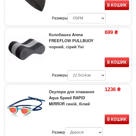
В КОШИК
Размеры
699 ₴
Колобашка Arena
FREEFLOW PULLBUOY
чорний, сірий Уні
В КОШИК
Размеры
1236 ₴
Окуляри для плавання
Aqua Speed RAPID
MIRROR синій, білий
В КОШИК
Размер