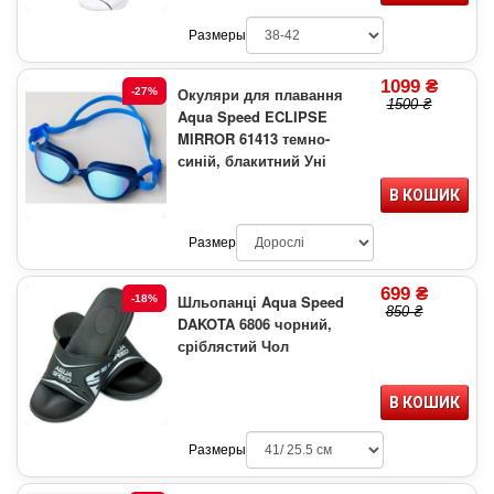
Размеры
1099 ₴
Окуляри для плавання
-27%
1500 ₴
Aqua Speed ECLIPSE
MIRROR 61413 темно-
синій, блакитний Уні
В КОШИК
Размер
699 ₴
Шльопанці Aqua Speed
-18%
850 ₴
DAKOTA 6806 чорний,
сріблястий Чол
В КОШИК
Размеры