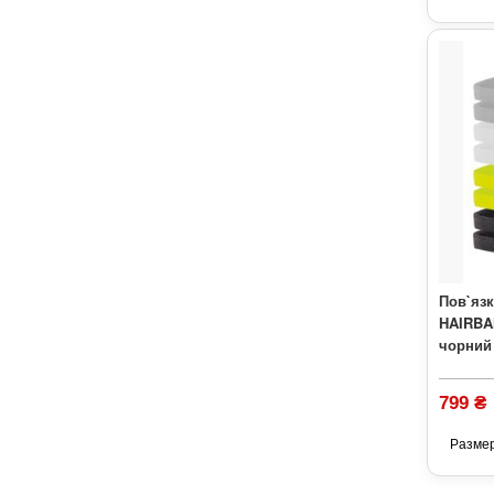
Пов`язк
HAIRBAN
чорний
799 ₴
Разме