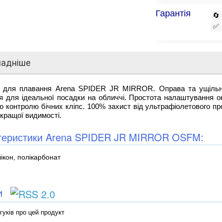
Гарантія
🔄
✅
ладніше
 для плавання Arena SPIDER JR MIRROR. Оправа та ущільнюв
ся для ідеальної посадки на обличчі. Простота налаштування 
 контролю бічних кліпс. 100% захист від ультрафіолетового п
 кращої видимості.
теристики Arena SPIDER JR MIRROR OSFM:
ікон, полікарбонат
ки
гуків про цей продукт