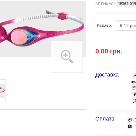
АРТИКУЛ:
1E362-019
Размер:
0.00 грн.
Доставка

ву



Оплата
💳
🏦