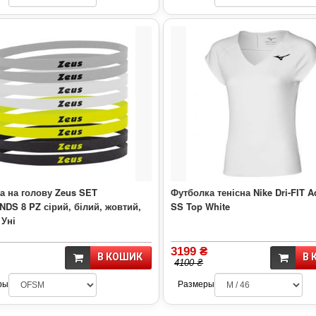
а на голову Zeus SET
Футболка тенісна Nike Dri-FIT A
DS 8 PZ сірий, білий, жовтий,
SS Top White
 Уні
3199 ₴
В КОШИК
В 
4100 ₴
ры
Размеры