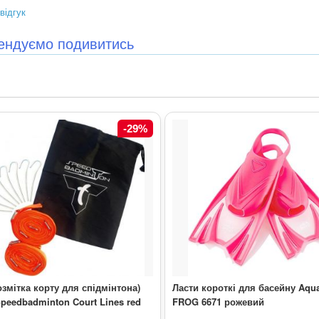
відгук
ендуємо подивитись
-29%
розмітка корту для спідмінтона)
Ласти короткі для басейну Aqu
Speedbadminton Court Lines red
FROG 6671 рожевий