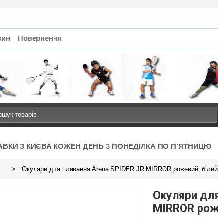
зин
Повернення
АВКИ З КИЄВА КОЖЕН ДЕНЬ З ПОНЕДІЛКА ПО П'ЯТНИЦЮ
>
Окуляри для плавання Arena SPIDER JR MIRROR рожевий, білий- д
Окуляри для
MIRROR роже