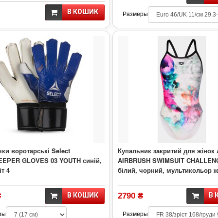
В КОШИК
Размеры
ки воротарські Select
Купальник закритий для жінок 
EPER GLOVES 03 YOUTH синій,
AIRBRUSH SWIMSUIT CHALLEN
іт 4
білий, чорний, мультикольор 
₴
В КОШИК
2790 ₴
В 
ры
Размеры