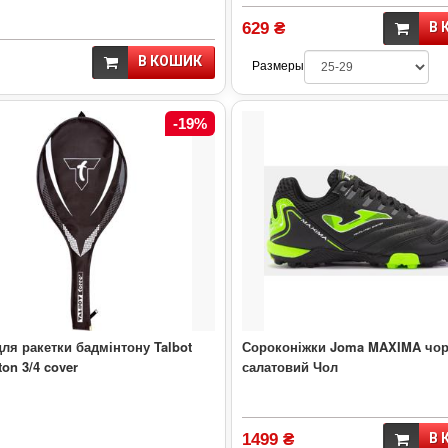
629 ₴
В 
В КОШИК
Размеры
-19%
ля ракетки бадмінтону Talbot
Сороконіжки Joma MAXIMA чор
on 3/4 cover
салатовий Чол
1499 ₴
В 