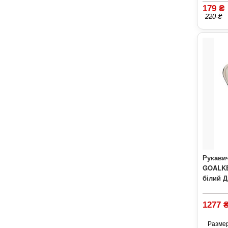
179 ₴
220 ₴
Рукавич
GOALKE
білий Д
1277 
Разме