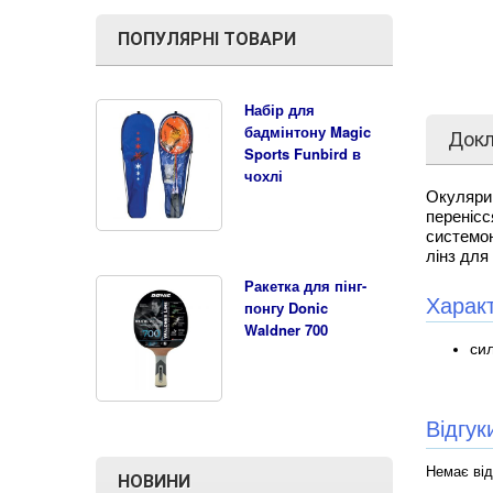
ПОПУЛЯРНІ ТОВАРИ
Набір для
бадмінтону Magic
Док
Sports Funbird в
чохлі
Окуляри
переніс
системою
лінз для
Ракетка для пінг-
Харак
понгу Donic
Waldner 700
сил
Відгу
Немає від
НОВИНИ