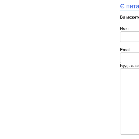
Є пит
Ви можете
Им'я:
Email
Будь ласк