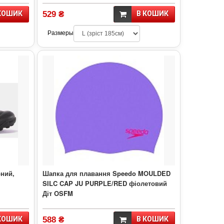
КОШИК
529 ₴
В КОШИК
Размеры
ний,
Шапка для плавання Speedo MOULDED
SILC CAP JU PURPLE/RED фіолетовий
Діт OSFM
КОШИК
588 ₴
В КОШИК