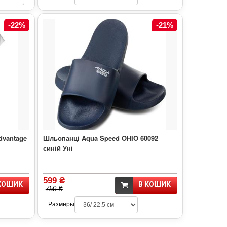
-22%
-21%
dvantage
Шльопанці Aqua Speed OHIO 60092
синій Уні
599 ₴
КОШИК
В КОШИК
750 ₴
Размеры