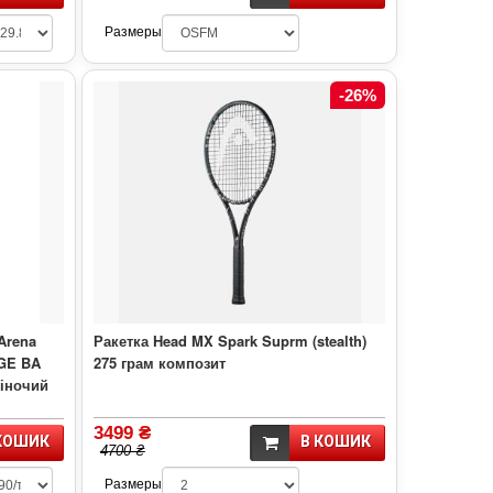
Размеры
-26%
Arena
Ракетка Head MX Spark Suprm (stealth)
GE BA
275 грам композит
жіночий
3499 ₴
КОШИК
В КОШИК
4700 ₴
Размеры