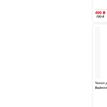
499 ₴
700 ₴
Чохол д
Badmint