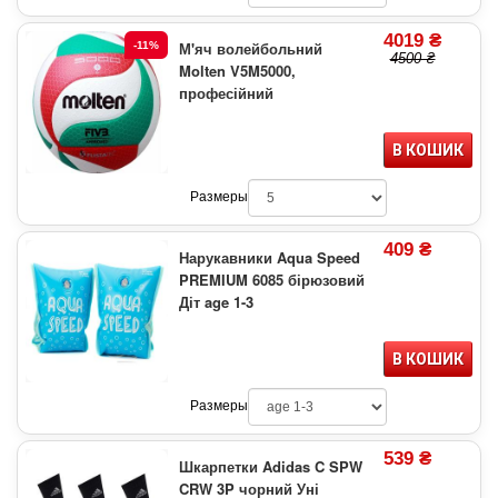
4019 ₴
М'яч волейбольний
-11%
4500 ₴
Molten V5M5000,
професійний
В КОШИК
Размеры
409 ₴
Нарукавники Aqua Speed
PREMIUM 6085 бірюзовий
Діт age 1-3
В КОШИК
Размеры
539 ₴
Шкарпетки Adidas C SPW
CRW 3P чорний Уні