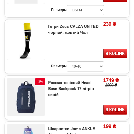
Размеры
239 ₴
Гетри Zeus CALZA UNITED
чорний, жовтий Чол
В КОШИК
Размеры
1749 ₴
Рюкзак тенісний Head
-3%
1800 ₴
Base Backpack 17 літрів
синій
В КОШИК
199 ₴
Шкарпетки Joma ANKLE