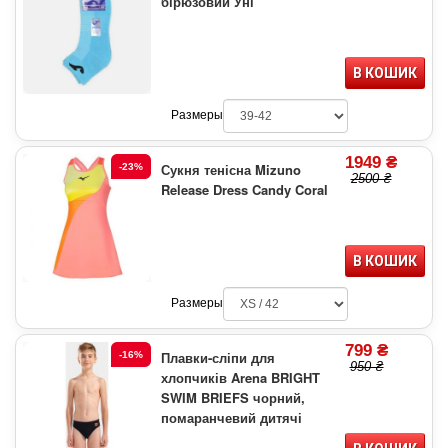
бірюзовий Уні
В КОШИК
Размеры
1949 ₴
Сукня тенісна Mizuno
-23%
2500 ₴
Release Dress Candy Coral
В КОШИК
Размеры
799 ₴
Плавки-сліпи для
-16%
950 ₴
хлопчиків Arena BRIGHT
SWIM BRIEFS чорний,
помаранчевий дитячі