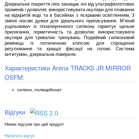
Дзеркальне покриття лінз захищає очі від ультрафіолетових
променів і дозволяє використовувати окуляри для плавання
на відкритій воді та в басейнах з яскравим освітленням, 3
змінні носові дужки для ідеального припасування. М'який
ущільнювач із гіпоалергенного силікону гарантує щільне
прилягання, герметичність та дозволяє використовувати
окуляри для тривалих тренувань. Подвійний силіконовий
ремінець із потиличною кліпсою для спрощення
регулювання та кращої фіксації на голові. Система
антитуман, дзеркальна поверхня.
Характеристики Arena TRACKS JR MIRROR
OSFM:
силікон, полікарбонат
Відгуки
Немає відгуків про цей продукт
Написати відгук