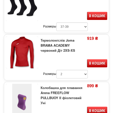
В КОШИК
Размеры
919 ₴
Термолонгслів Joma
BRAMA ACADEMY
червоний Діт 2XS-XS
В КОШИК
Размеры
899 ₴
Колобашка для плавання
Arena FREEFLOW
PULLBUOY II фіолетовий
Уні
В КОШИК