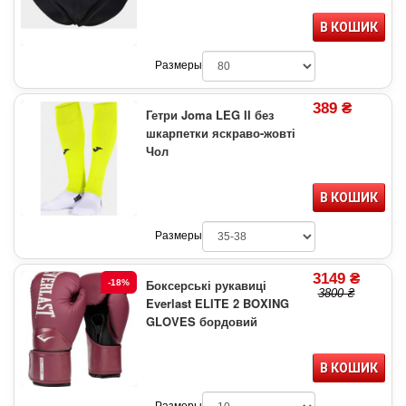
В КОШИК
Размеры
389 ₴
Гетри Joma LEG II без
шкарпетки яскраво-жовті
Чол
В КОШИК
Размеры
3149 ₴
Боксерські рукавиці
-18%
3800 ₴
Everlast ELITE 2 BOXING
GLOVES бордовий
В КОШИК