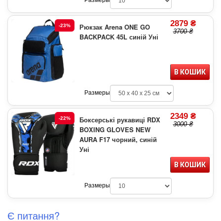
Размеры
2879 ₴
Рюкзак Arena ONE GO
-23%
3700 ₴
BACKPACK 45L синій Уні
В КОШИК
Размеры
2349 ₴
Боксерські рукавиці RDX
-22%
3000 ₴
BOXING GLOVES NEW
AURA F17 чорний, синій
Уні
В КОШИК
Размеры
Є питання?