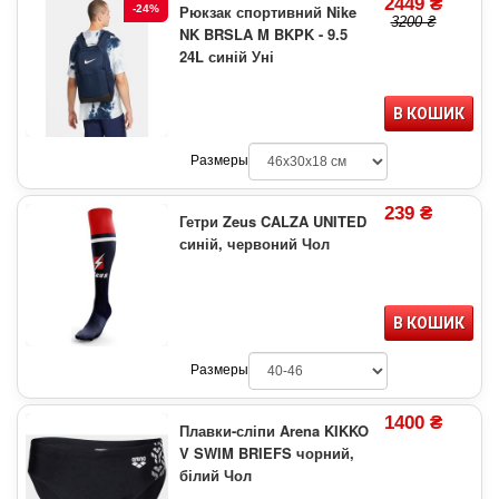
2449 ₴
Рюкзак спортивний Nike
-24%
3200 ₴
NK BRSLA M BKPK - 9.5
24L синій Уні
В КОШИК
Размеры
239 ₴
Гетри Zeus CALZA UNITED
синій, червоний Чол
В КОШИК
Размеры
1400 ₴
Плавки-сліпи Arena KIKKO
V SWIM BRIEFS чорний,
білий Чол