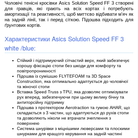
Чоловічі тенісні кросівки Asics Solution Speed FF 3 створені
для гравців, які грають на всіх кортах і потребують
амортизації та реактивності, щоб миттєво відбивати м'яч як
на задній лінії, так і перед сіткою. Підошва підходить для
ґрунтових кортів.
Характеристики Asics Solution Speed FF 3
white /blue:
Стійкий і підтримуючий сітчастий верх, який забезпечує
хорошу фіксацію стопи без шкоди для комфорту та
повітропроникності
Підошва із сумішшю FLYTEFOAM та 3D Space
Construction, яка оптимально адаптується до чоловічої
та жіночої стопи
Вставка Speed Truss з TPU, яка дозволяє оптимізувати
рух вперед, забезпечуючи при цьому велику бічну та
антиторсійну підтримку
Підошва з протектором Aerotraction та гумою AHAR, що
складається з 3 частин, що адаптуються до рухів стопи
та дозволяють ніколи не втрачати зчеплення з
поверхнею
Система шнурівки з міцнішими люверсами та плоскими
шнурками для кращого керування на задній частині