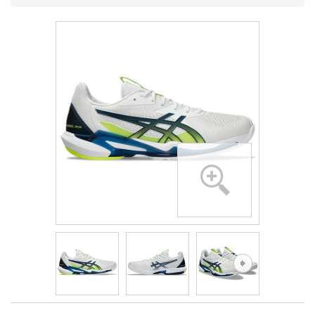
- 29%