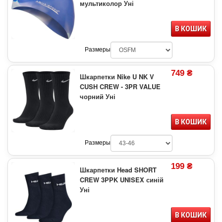
мультиколор Уні
В КОШИК
Размеры
749 ₴
Шкарпетки Nike U NK V
CUSH CREW - 3PR VALUE
чорний Уні
В КОШИК
Размеры
199 ₴
Шкарпетки Head SHORT
CREW 3PPK UNISEX синій
Уні
В КОШИК