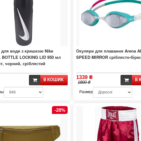
 для води з кришкою Nike
Окуляри для плавання Arena AI
 BOTTLE LOCKING LID 950 мл
SPEED MIRROR сріблясто-бірю
т, чорний, сріблястий
1339 ₴
В КОШИК
В 
1800 ₴
ры
Размер
-28%