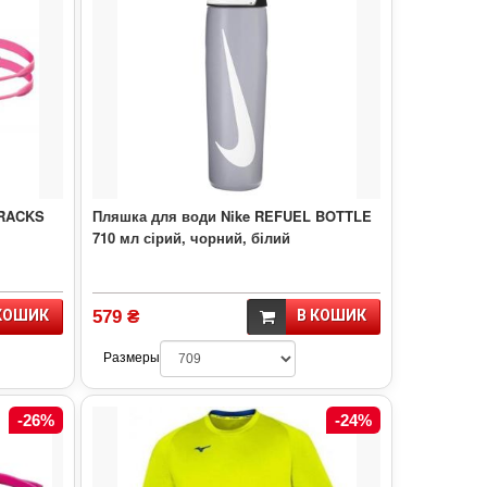
TRACKS
Пляшка для води Nike REFUEL BOTTLE
710 мл сірий, чорний, білий
КОШИК
579 ₴
В КОШИК
Размеры
-26%
-24%