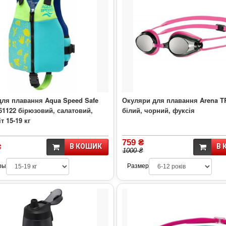
для плавання Aqua Speed Safe
Окуляри для плавання Arena 
61122 бірюзовий, салатовий,
білий, чорний, фуксія
т 15-19 кг
759 ₴
₴
В КОШИК
В 
1000 ₴
ры
Размер