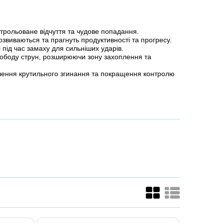
трольоване відчуття та чудове попадання.
озвиваються та прагнуть продуктивності та прогресу.
 під час замаху для сильніших ударів.
вободу струн, розширюючи зону захоплення та
шення крутильного згинання та покращення контролю