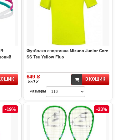
R-
Футболка спортивна Mizuno Junior Core
зовий
SS Tee Yellow Fluo
649 ₴
КОШИК
В КОШИК
850 ₴
Размеры
-19%
-23%