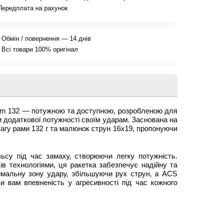
Передплата на рахунок
Обмін / повернення — 14 днів
Всі товари 100% оригінал
am 132 — потужною та доступною, розробленою для
ти додаткової потужності своїм ударам. Заснована на
вагу рами 132 г та малюнок струн 16x19, пропонуючи
су під час замаху, створюючи легку потужність.
ів технологіями, ця ракетка забезпечує надійну та
мальну зону удару, збільшуючи рух струн, а ACS
и вам впевненість у агресивності під час кожного