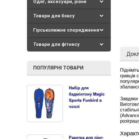
Одяг, аксесуари, різне
Товари для боксу
Гірськолижне спорядження
Товари для фітнесу
Док
ПОПУЛЯРНІ ТОВАРИ
Підніміт
гравців 
популярн
збалансо
Набір для
бадмінтону Magic
Завдяки
Sports Funbird в
Виготовл
чохлі
стабіль
(Advance
розіграш
Характ
Ракетка для пінг-