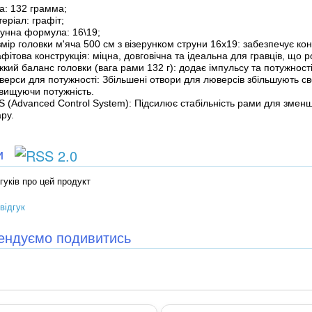
а: 132 грамма;
еріал: графіт;
рунна формула: 16\19;
мір головки м'яча 500 см з візерунком струни 16x19:
забезпечує кон
фітова конструкція:
міцна, довговічна та ідеальна для гравців, що р
кий баланс головки (вага рами 132 г):
додає імпульсу та потужності
верси для потужності:
Збільшені отвори для люверсів збільшують с
двищуючи потужність.
 (Advanced Control System):
Підсилює стабільність рами для змен
ру.
ки
гуків про цей продукт
відгук
ендуємо подивитись