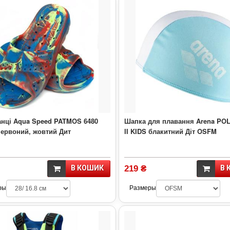
нці Aqua Speed PATMOS 6480
Шапка для плавання Arena PO
червоний, жовтий Дит
II KIDS блакитний Діт OSFM
В КОШИК
219 ₴
В 
ры
Размеры