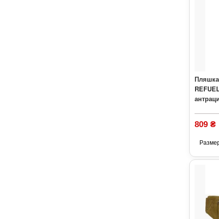
Пляшка
REFUEL
антраци
809 ₴
Разме