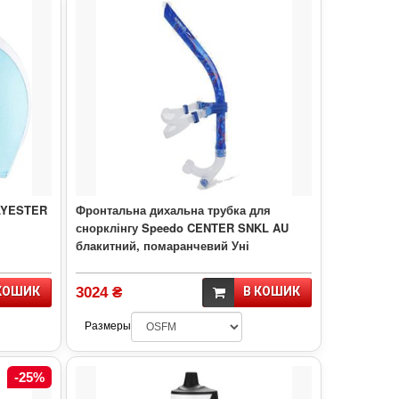
LYESTER
Фронтальна дихальна трубка для
снорклінгу Speedo CENTER SNKL AU
блакитний, помаранчевий Уні
КОШИК
3024 ₴
В КОШИК
Размеры
-25%