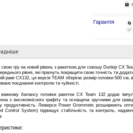
🏦
Гарантія
🔄
✅
ладніше
ь свою гру на новий рівень з
ракеткою для сквошу Dunlop CX Te
середнього рівня, які прагнуть покращити свою точність та дода
ій рамі CX132, ця версія TEAM зберігає розмір головки 500 см, 
ване поєднання контролю та чуйності.
 важкому балансу головки ракетки CX Team 132 додає імпуль
ена з високоякісного графіту та оснащена зручними для гравц
ну продуктивність. Люверси Power Grommets розширюють опти
d Control System) підвищує стабільність та контроль, надаюч
у.
еристики: