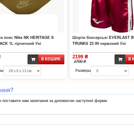
на пояс Nike NK HERITAGE S
Шорти боксерські EVERLAST 
ACK 1L гірчичний Уні
TRUNKS 23 IN червоний Уні
₴
2199 ₴
В КОШИК
В 
2700 ₴
ры
Размеры
ання?
 поставити нам запитання за допомогою наступної форми.