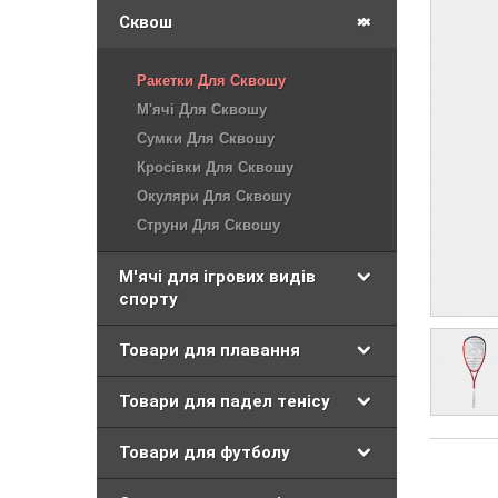
Сквош
Ракетки Для Сквошу
М'ячі Для Сквошу
Сумки Для Сквошу
Кросівки Для Сквошу
Окуляри Для Сквошу
Струни Для Сквошу
М'ячі для ігрових видів
спорту
Товари для плавання
Товари для падел тенісу
Товари для футболу