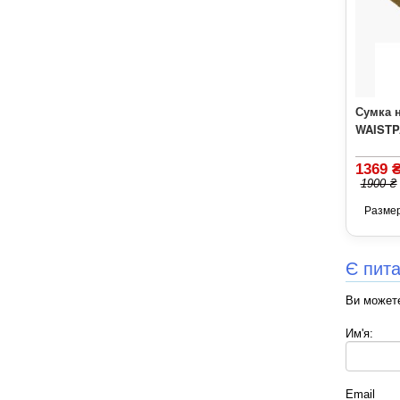
Сумка 
WAISTP
1369 
1900 ₴
Разме
Є пит
Ви можете
Им'я:
Email