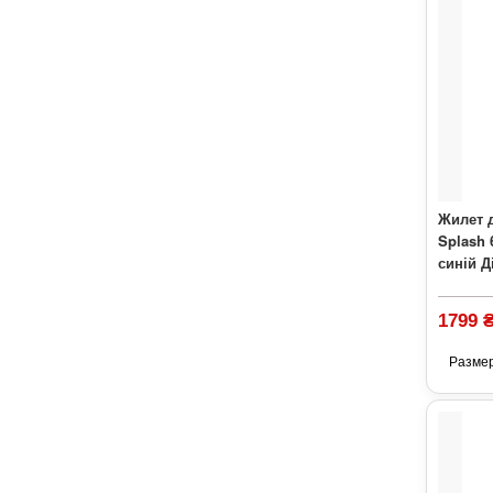
Жилет 
Splash 
синій Ді
1799 
Разме