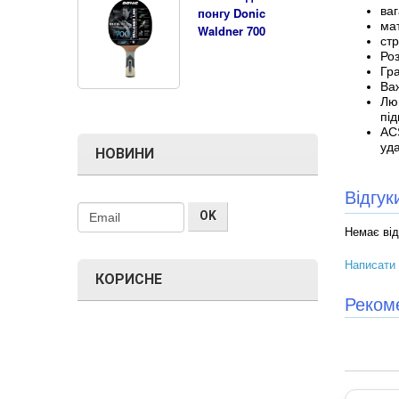
ваг
понгу Donic
мат
Waldner 700
ст
Роз
Гра
Важ
Лю
пі
ACS
уда
НОВИНИ
Відгу
Немає від
Написати 
КОРИСНЕ
Реком