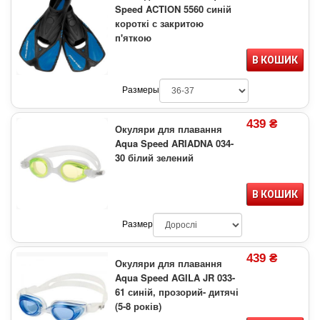
Speed ACTION 5560 синій
короткі с закритою
п'яткою
В КОШИК
Размеры
439 ₴
Окуляри для плавання
Aqua Speed ARIADNA 034-
30 білий зелений
В КОШИК
Размер
439 ₴
Окуляри для плавання
Aqua Speed AGILA JR 033-
61 синій, прозорий- дитячі
(5-8 років)