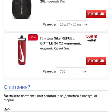
26L чорний Уні
В КОШИК
Размеры
569 ₴
Пляшка Nike REFUEL
-25%
750 ₴
BOTTLE 24 OZ червоний,
чорний, білий Уні
В КОШИК
Размеры
Є питання?
Ви можете поставити нам запитання за допомогою наступної
форми.
Им'я: