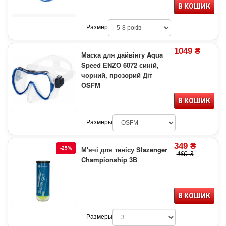
В КОШИК
Размер
1049 ₴
Маска для дайвінгу Aqua
Speed ENZO 6072 синій,
чорний, прозорий Діт
OSFM
В КОШИК
Размеры
349 ₴
М'ячі для тенісу Slazenger
-25%
460 ₴
Championship 3B
В КОШИК
Размеры