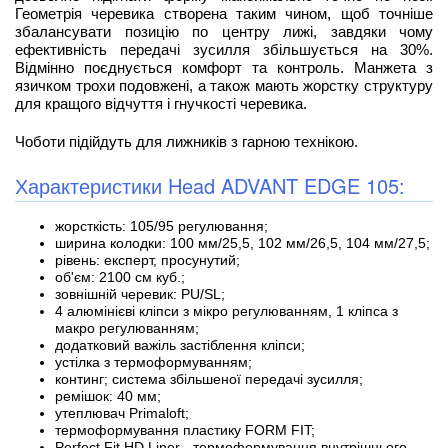
Геометрія черевика створена таким чином, щоб точніше
збалансувати позицію по центру лижі, завдяки чому
ефективність передачі зусилля збільшується на 30%.
Відмінно поєднується комфорт та контроль. Манжета з
язичком трохи подовжені, а також мають жорстку структуру
для кращого відчуття і гнучкості черевика.
Чоботи підійдуть для лижників з гарною технікою.
Характеристики Head ADVANT EDGE 105:
жорсткість: 105/95 регулювання;
ширина колодки: 100 мм/25,5, 102 мм/26,5, 104 мм/27,5;
рівень: експерт, просунутий;
об'єм: 2100 см куб.;
зовнішній черевик: PU/SL;
4 алюмінієві кліпси з мікро регулюванням, 1 кліпса з
макро регулюванням;
додатковий важіль застіблення кліпси;
устілка з термоформуванням;
континг; система збільшеної передачі зусилля;
ремішок: 40 мм;
утеплювач Primaloft;
термоформування пластику FORM FIT;
Perfect Fit HD Liner - термоформування внутрішнього