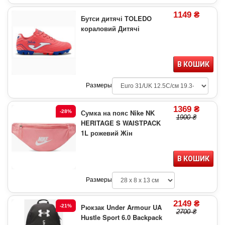
1149 ₴
Бутси дитячі TOLEDO
кораловий Дитячі
В КОШИК
Размеры
1369 ₴
Сумка на пояс Nike NK
-28%
1900 ₴
HERITAGE S WAISTPACK
1L рожевий Жін
В КОШИК
Размеры
2149 ₴
Рюкзак Under Armour UA
-21%
2700 ₴
Hustle Sport 6.0 Backpack