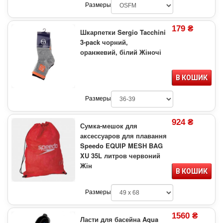
Размеры
179 ₴
Шкарпетки Sergio Tacchini
3-pack чорний,
оранжевий, білий Жіночі
В КОШИК
Размеры
924 ₴
Сумка-мешок для
аксессуаров для плавання
Speedo EQUIP MESH BAG
XU 35L литров червоний
Жін
В КОШИК
Размеры
1560 ₴
Ласти для басейна Aqua