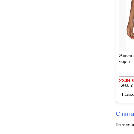
Жіночі 
чорні
2349 
3000 ₴
Разме
Є пит
Ви можете