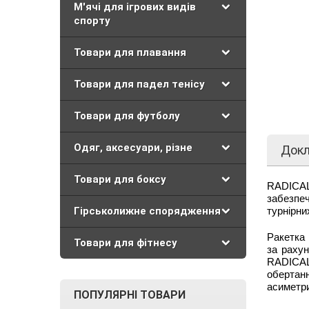
М'ячі для ігрових видів
спорту
Товари для плавання
Товари для падел тенісу
Товари для футболу
Одяг, аксесуари, різне
Док
Товари для боксу
RADICAL
забезпе
Гірськолижне спорядження
турнірни
Ракетка 
Товари для фітнесу
за рахун
RADICAL 
обертан
асиметри
ПОПУЛЯРНІ ТОВАРИ