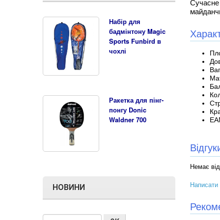
Сучасне
майданчи
Набір для
Характ
бадмінтону Magic
Sports Funbird в
чохлі
Пло
Дов
Ваг
Мат
Ба
Кол
Ракетка для пінг-
Ст
понгу Donic
Кра
Waldner 700
EA
Відгу
Немає від
Написати 
НОВИНИ
Реком