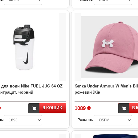
 для води Nike FUEL JUG 64 OZ
Кепка Under Armour W Men's Bli
антрацит, чорний
рожевий Жін
₴
В КОШИК
1089 ₴
В 
ры
Размеры