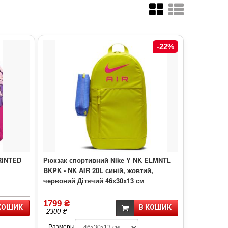
-22%
RINTED
Рюкзак спортивний Nike Y NK ELMNTL
BKPK - NK AIR 20L синій, жовтий,
червоний Дітячий 46х30х13 см
1799 ₴
КОШИК
В КОШИК
2300 ₴
Размеры