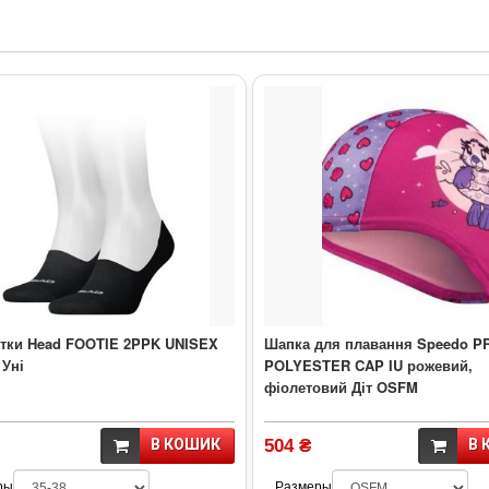
тки Head FOOTIE 2PPK UNISEX
Шапка для плавання Speedo P
 Уні
POLYESTER CAP IU рожевий,
фіолетовий Діт OSFM
В КОШИК
504 ₴
В 
ры
Размеры