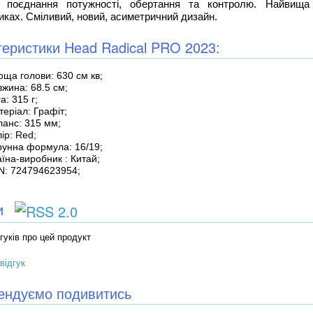
 поєднання потужності, обертання та контролю. Найвища у
ках. Сміливий, новий, асиметричний дизайн.
еристики Head Radical PRO 2023:
ща голови: 630 см кв;
жина: 68.5 см;
а: 315 г;
еріал: Графіт;
ланс: 315 мм;
ір: Red;
рунна формула: 16/19;
їна-виробник : Китай;
N: 724794623954;
ки
гуків про цей продукт
відгук
ендуємо подивитись