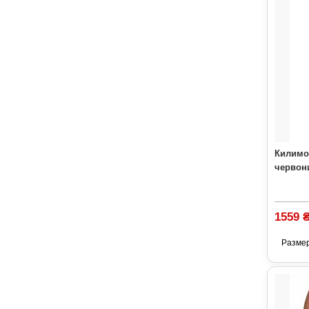
Килимок
червони
1559 
Разме