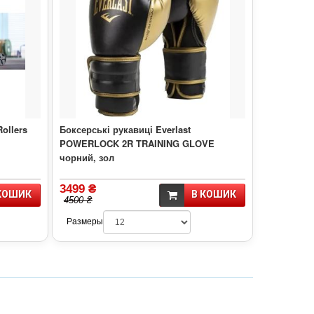
ollers
Боксерські рукавиці Everlast
POWERLOCK 2R TRAINING GLOVE
чорний, зол
3499 ₴
КОШИК
В КОШИК
4500 ₴
Размеры