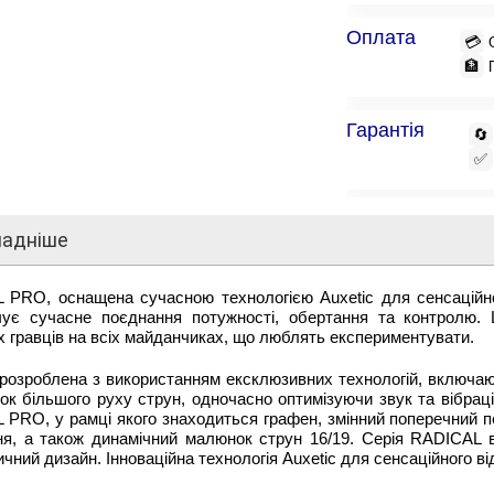
Оплата
💳
🏦
Гарантія
🔄
✅
ладніше
 PRO, оснащена сучасною технологією Auxetic для сенсаційног
чує сучасне поєднання потужності, обертання та контролю. 
х гравців на всіх майданчиках, що люблять експериментувати.
розроблена з використанням ексклюзивних технологій, включаюч
ок більшого руху струн, одночасно оптимізуючи звук та вібрац
PRO, у рамці якого знаходиться графен, змінний поперечний п
ня, а також динамічний малюнок струн 16/19. Серія RADICAL в
чний дизайн. Інноваційна технологія Auxetic для сенсаційного ві