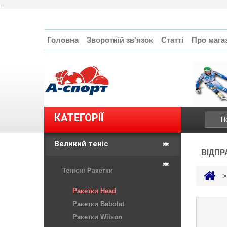
-
Головна
Зворотній зв'язок
Статті
Про мага
КАТЕГОРІЇ
Великий теніс
ВІДПР
Тенісні Ракетки
>
Ракетки Head
Ракетки Babolat
Ракетки Wilson