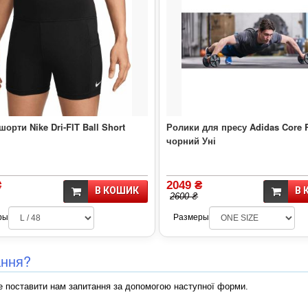
шорти Nike Dri-FIT Ball Short
Ролики для пресу Adidas Core R
чорний Уні
₴
2049 ₴
В КОШИК
В 
2600 ₴
ры
Размеры
ання?
 поставити нам запитання за допомогою наступної форми.