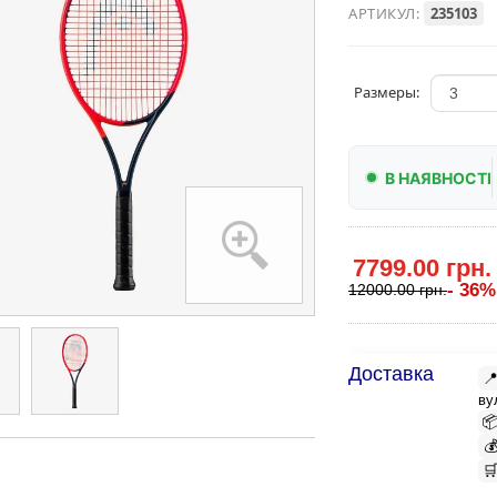
АРТИКУЛ:
235103
Размеры:
В НАЯВНОСТІ
7799.00 грн.
- 36%
12000.00 грн.
Доставка

ву


