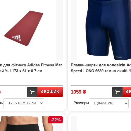
 для фітнесу Adidas Fitness Mat
Плавки-шорти для чоловіків A
й Уні 173 x 61 x 0.7 см
Speed LONG 6639 темно-синій 
₴
В КОШИК
1059 ₴
В 
ры
Размеры
-22%