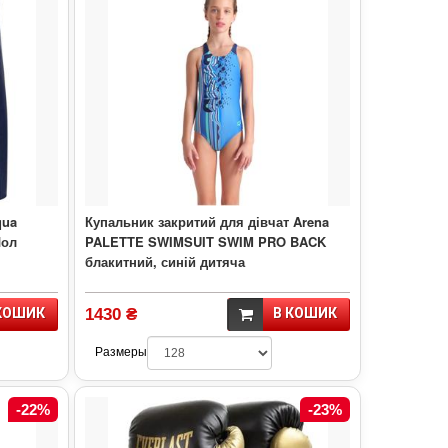
qua
Купальник закритий для дівчат Arena
Чол
PALETTE SWIMSUIT SWIM PRO BACK
блакитний, синій дитяча
КОШИК
1430 ₴
В КОШИК
Размеры
-22%
-23%