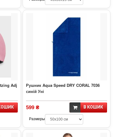
tzing Adj
Рушник Aqua Speed DRY CORAL 7036
синій Уні
КОШИК
599 ₴
В КОШИК
Размеры