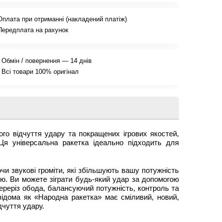
Оплата при отриманні (накладений платіж)
Передплата на рахунок
Обмін / повернення — 14 днів
Всі товари 100% оригінал
о відчуття удару та покращених ігрових якостей,
Ця універсальна ракетка ідеально підходить для
и звукові громіти, які збільшують вашу потужність
ію. Ви можете зіграти будь-який удар за допомогою
ереріз обода, балансуючий потужність, контроль та
ідома як «Народна ракетка» має сміливий, новий,
дчуття удару.