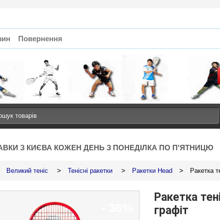
зин
Повернення
АВКИ З КИЄВА КОЖЕН ДЕНЬ З ПОНЕДІЛКА ПО П'ЯТНИЦЮ
>
>
>
Великий теніс
Тенісні ракетки
Ракетки Head
Ракетка те
Ракетка тен
- 36%
графіт