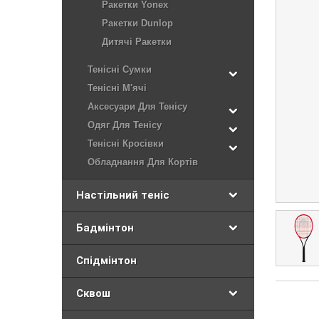
Ракетки Yonex
Ракетки Dunlop
Дитячі Ракетки
Тенісні Сумки
Тенісні М'ячі
Аксесуари Для Тенісу
Одяг Для Тенісу
Тенісні Кросівки
Обладнання Для Кортів
Настільний теніс
Бадмінтон
Спідмінтон
Сквош