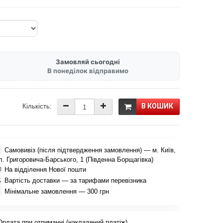
Замовляй сьогодні
В понеділок відправимо
В КОШИК
Кількість:

Самовивіз (після підтвердження замовлення) — м. Київ,
л. Григоровича-Барського, 1 (Південна Борщагівка)

На відділення Нової пошти

Вартість доставки — за тарифами перевізника

Мінімальне замовлення — 300 грн
Оплата при отриманні (накладений платіж)