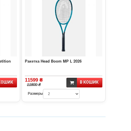
tition
Ракетка Head Boom MP L 2026
11599 ₴
КОШИК
В КОШИК
11800 ₴
Размеры