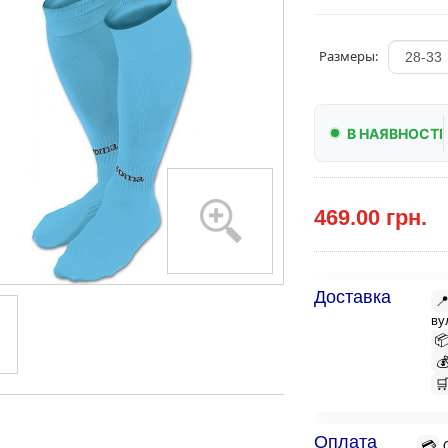
Размеры:
В НАЯВНОСТІ
469.00 грн.
Доставка

ву



Оплата
💳