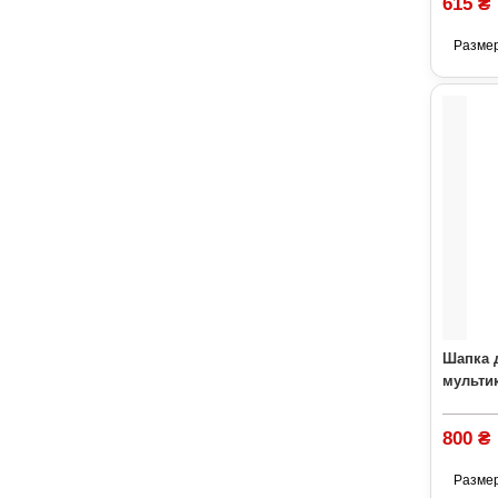
615 ₴
Разме
Шапка 
мультик
800 ₴
Разме