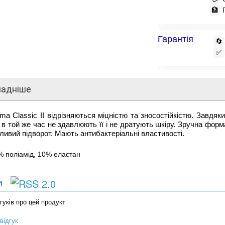
🏦
Гарантія
🔄
✅
ладніше
ma Classic II відрізняються міцністю та зносостійкістю. Завдяк
е в той же час не здавлюють її і не дратують шкіру. Зручна фор
ливий підворот. Мають антибактеріальні властивості.
% поліамід, 10% еластан
ки
гуків про цей продукт
відгук