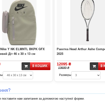
 Nike Y NK ELMNTL BKPK GFX
Ракетка Head Arthur Ashe Compe
евий Діт 46 х 30 х 13 см
2025
₴
12095 ₴
В КОШИК
В 
13600 ₴
ры
Размеры
ання?
 поставити нам запитання за допомогою наступної форми.