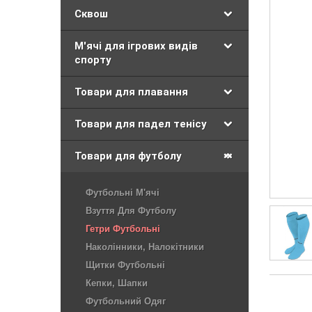
Сквош
М'ячі для ігрових видів
спорту
Товари для плавання
Товари для падел тенісу
Товари для футболу
Футбольні М'ячі
Взуття Для Футболу
Гетри Футбольні
Наколінники, Налокітники
Щитки Футбольні
Кепки, Шапки
Футбольний Одяг