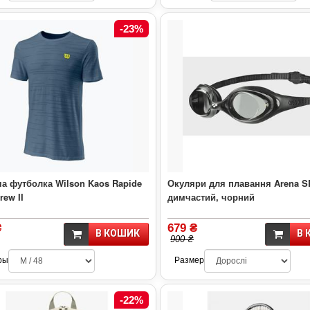
-23%
а футболка Wilson Kaos Rapide
Окуляри для плавання Arena S
ew II
димчастий, чорний
₴
679 ₴
В КОШИК
В 
900 ₴
ры
Размер
-22%