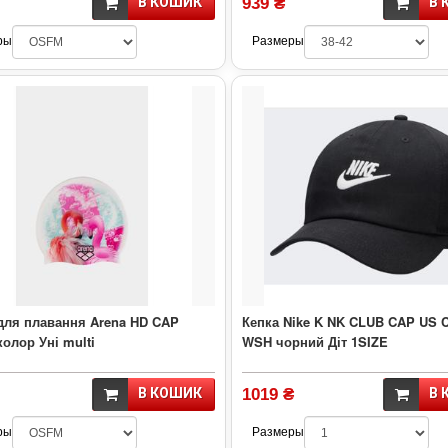
В КОШИК
939 ₴
В 
ры
Размеры
для плавання Arena HD CAP
Кепка Nike K NK CLUB CAP US 
олор Уні multi
WSH чорний Діт 1SIZE
В КОШИК
1019 ₴
В 
ры
Размеры