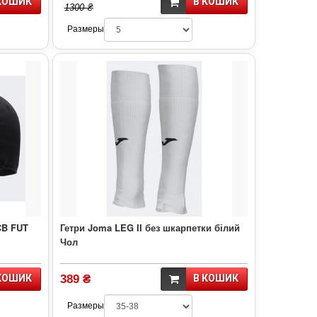
КОШИК
В КОШИК
1300 ₴
Размеры
CB FUT
Гетри Joma LEG II без шкарпетки білий
Чол
КОШИК
389 ₴
В КОШИК
Размеры