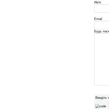
Им'я:
Email
Будь ласк
Введіть 