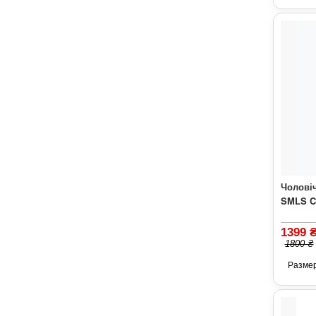
Чоловіч
SMLS Cr
1399 
1800 ₴
Разме