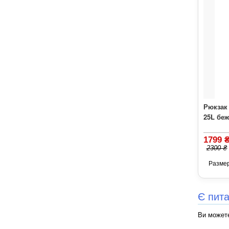
Рюкзак
25L беж
1799 
2300 ₴
Разме
Є пит
Ви можете