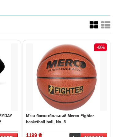
-8%
ERYDAY
М'яч баскетбольний Merco Fighter
2
basketball ball, No. 5
1199 ₴