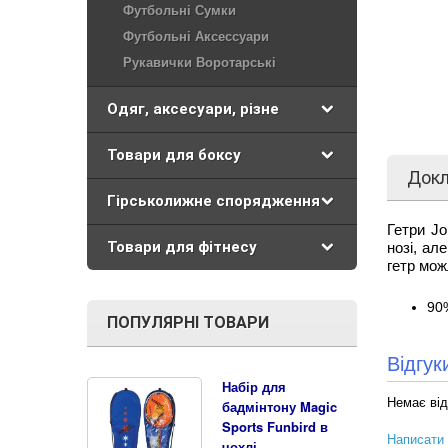
Футбольні Сумки
Футбольні Аксессуари
Рукавички Воротарські
Одяг, аксесуари, різне
Товари для боксу
Док
Гірськолижне спорядження
Гетри Jo
Товари для фітнесу
нозі, ал
гетр мож
90
ПОПУЛЯРНІ ТОВАРИ
Відгу
Набір для
Немає від
бадмінтону Magic
Sports Funbird в
Написати 
чохлі