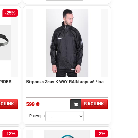
-25%
PIDER
Вітровка Zeus K-WAY RAIN чорний Чол
КОШИК
599 ₴
В КОШИК
Размеры
-12%
-2%