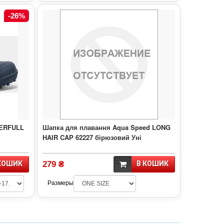
-26%
WERFULL
Шапка для плавання Aqua Speed LONG
HAIR CAP 62227 бірюзовий Уні
КОШИК
279 ₴
В КОШИК
Размеры