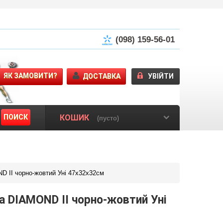
(098) 159-56-01
ЯК ЗАМОВИТИ?
ДОСТАВКА
УВІЙТИ
ПОИСК
КОШИК
(пусто)
 II чорно-жовтий Уні 47х32х32см
 DIAMOND II чорно-жовтий Уні