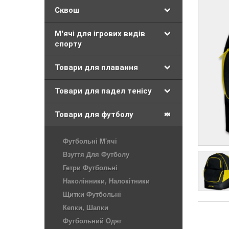
Сквош
М'ячі для ігрових видів
спорту
Товари для плавання
Товари для падел тенісу
Товари для футболу
Футбольні М'ячі
Взуття Для Футболу
Гетри Футбольні
Наколінники, Налокітники
Щитки Футбольні
Кепки, Шапки
Футбольний Одяг