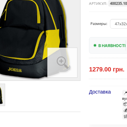
АРТИКУЛ:
400235.10
Размеры:
В НАЯВНОСТІ
1279.00 грн.
Доставка

ву


