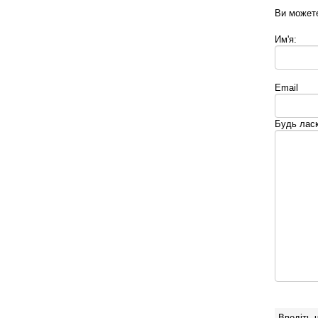
Ви можете
Им'я:
Email
Будь лас
Введіть 