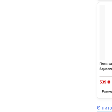
Пляшка 
Squeeze
539 ₴
Разме
Є пит