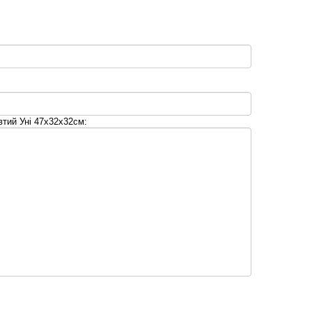
тий Уні 47х32х32см: