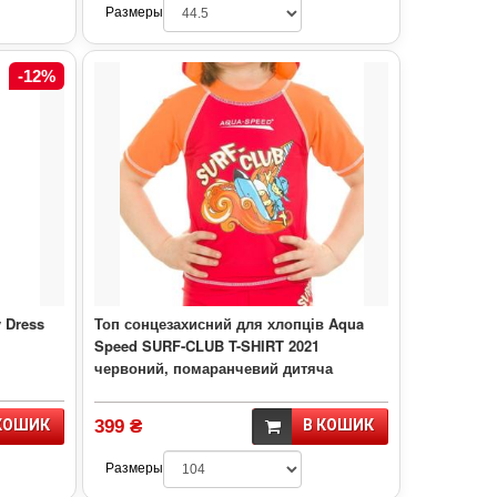
Размеры
-12%
y Dress
Топ сонцезахисний для хлопців Aqua
Speed SURF-CLUB T-SHIRT 2021
червоний, помаранчевий дитяча
КОШИК
399 ₴
В КОШИК
Размеры