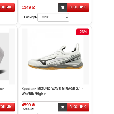
КОШИК
1149 ₴
В КОШИК
Размеры
-23%
ear
Кросівки MIZUNO WAVE MIRAGE 2.1 -
Wht/Blk /High-r
4599 ₴
КОШИК
В КОШИК
5900 ₴