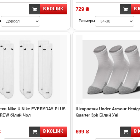
В КОШИК
729 ₴
В 
р
Размеры
тки Nike U Nike EVERYDAY PLUS
Шкарпетки Under Armour Heatg
REW білий Чол
Quarter 3pk Білий Уні
₴
В КОШИК
699 ₴
В 