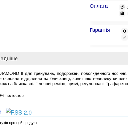
Оплата
💳
🏦
Гарантія
🔄
✅
ладніше
IAMOND II для тренувань, подорожей, повсякденного носіння. 
е основне відділення на блискавці, зовнішню невелику кишеню
акож на блискавці. Плечові ремінці прямі, регульовані. Трафаретни
0% поліестер
ки
гуків про цей продукт