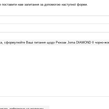
 поставити нам запитання за допомогою наступної форми.
ка, сформулюйте Ваші питання щодо Рюкзак Joma DIAMOND II чорно-жов
число, зображене на малюнку