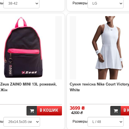
ры
Размеры
Zeus ZAINO MINI 13L рожевий,
Сукня тенісна Nike Court Victor
 Жін
White
3699 ₴
В КОШИК
В 
4200 ₴
ры
Размеры