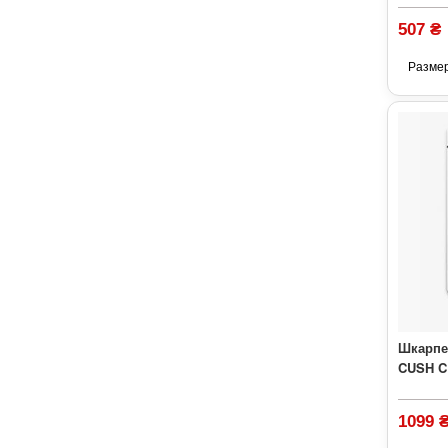
507 ₴
Разме
Шкарпе
CUSH C
1099 