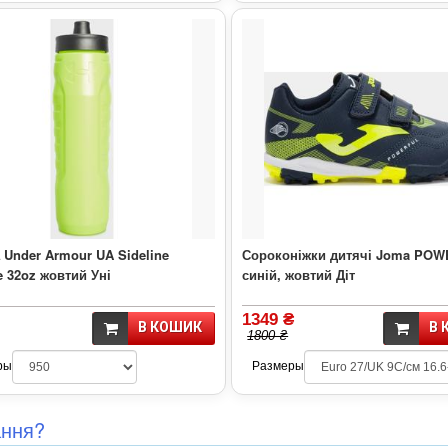
Under Armour UA Sideline
Сороконіжки дитячі Joma PO
 32oz жовтий Уні
синій, жовтий Діт
1349 ₴
В КОШИК
В 
1800 ₴
ры
Размеры
ання?