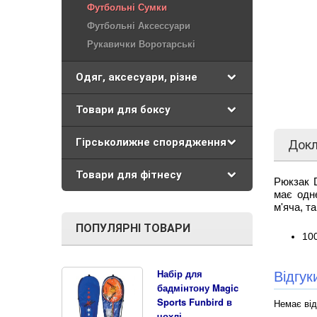
Футбольні Сумки
Футбольні Аксессуари
Рукавички Воротарські
Одяг, аксесуари, різне
Товари для боксу
Гірськолижне спорядження
Док
Товари для фітнесу
Рюкзак D
має одн
м'яча, т
ПОПУЛЯРНІ ТОВАРИ
10
Відгу
Набір для
бадмінтону Magic
Sports Funbird в
Немає від
чохлі