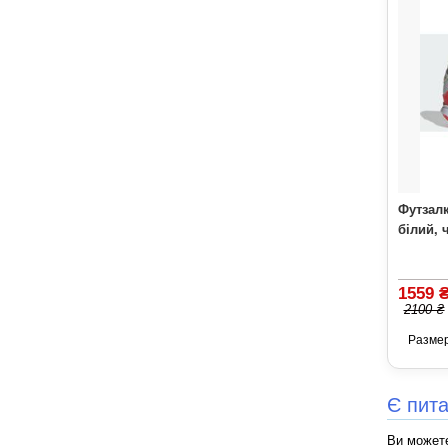
Футзалк
білий, 
1559 
2100 ₴
Разме
Є пит
Ви можете