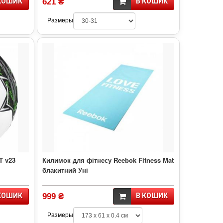
КОШИК
621 ₴
В КОШИК
Размеры
T v23
Килимок для фітнесу Reebok Fitness Mat
блакитний Уні
КОШИК
999 ₴
В КОШИК
Размеры