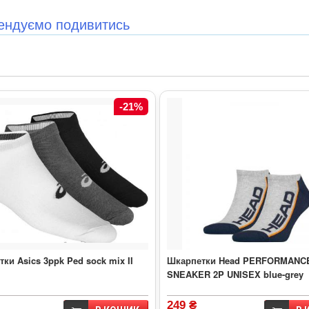
ендуємо подивитись
-21%
ки Asics 3ppk Ped sock mix II
Шкарпетки Head PERFORMANC
SNEAKER 2P UNISEX blue-grey
249 ₴