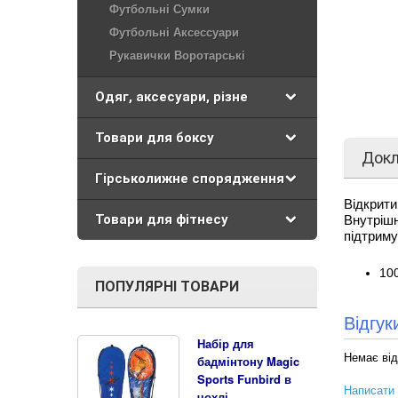
Футбольні Сумки
Футбольні Аксессуари
Рукавички Воротарські
Одяг, аксесуари, різне
Товари для боксу
Док
Гірськолижне спорядження
Відкрит
Товари для фітнесу
Внутріш
підтриму
10
ПОПУЛЯРНІ ТОВАРИ
Відгу
Набір для
Немає від
бадмінтону Magic
Sports Funbird в
Написати 
чохлі