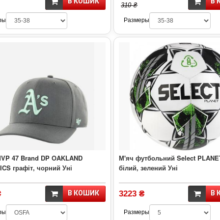
В КОШИК
В 
310 ₴
ры
Размеры
MVP 47 Brand DP OAKLAND
М'яч футбольний Select PLANE
CS графіт, чорний Уні
білий, зелений Уні
₴
В КОШИК
3223 ₴
В 
ры
Размеры