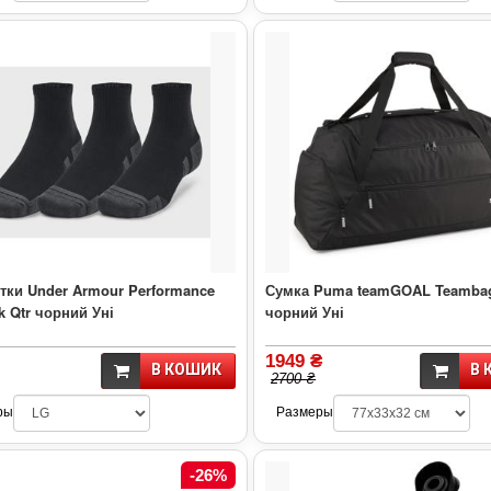
тки Under Armour Performance
Сумка Puma teamGOAL Teamba
k Qtr чорний Уні
чорний Уні
1949 ₴
В КОШИК
В 
2700 ₴
ры
Размеры
-26%