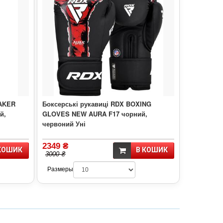
AKER
Боксерські рукавиці RDX BOXING
й,
GLOVES NEW AURA F17 чорний,
червоний Уні
2349 ₴
КОШИК
В КОШИК
3000 ₴
Размеры