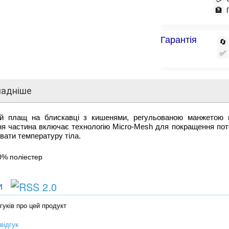
🏦
Гарантія
🔄
✅
ладніше
ий плащ на блискавці з кишенями, регульованою манжетою 
ня частина включає технологію Micro-Mesh для покращення пот
вати температуру тіла.
0% поліестер
ки
гуків про цей продукт
відгук