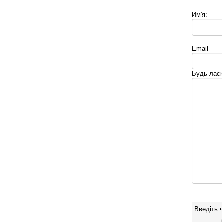
Им'я:
Email
Будь ласк
Введіть 