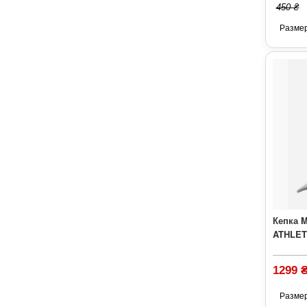
450 ₴
Разме
Кепка 
ATHLETI
1299 
Разме