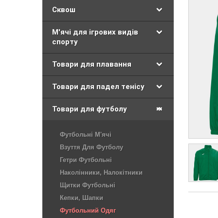
Сквош
М'ячі для ігрових видів
спорту
Товари для плавання
Товари для падел тенісу
Товари для футболу
Футбольні М'ячі
Взуття Для Футболу
Гетри Футбольні
Наколінники, Налокітники
Щитки Футбольні
Кепки, Шапки
Футбольний Одяг