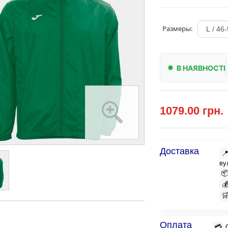
Размеры:
В НАЯВНОСТІ
1079.00 грн.
Доставка

ву



Оплата
💳