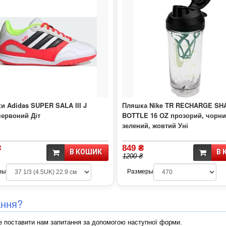
и Adidas SUPER SALA III J
Пляшка Nike TR RECHARGE SH
червоний Діт
BOTTLE 16 OZ прозорий, чорни
зелений, жовтий Уні
₴
849 ₴
В КОШИК
В 
1200 ₴
ры
Размеры
ання?
 поставити нам запитання за допомогою наступної форми.