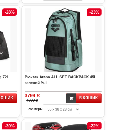
-28%
-23%
g 72L
Рюкзак Arena ALL SET BACKPACK 45L
зелений Уні
3799 ₴
КОШИК
В КОШИК
4900 ₴
Размеры
-30%
-22%