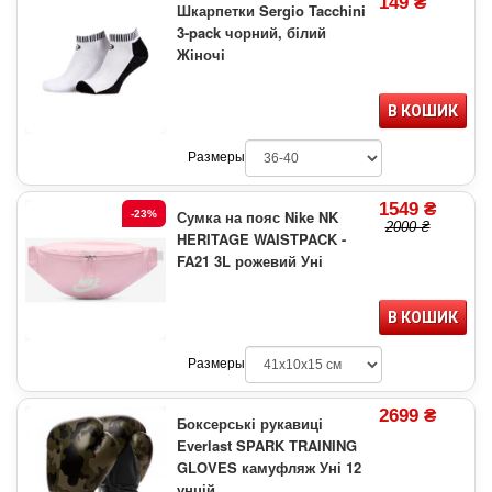
149 ₴
Шкарпетки Sergio Tacchini
3-pack чорний, білий
Жіночі
В КОШИК
Размеры
1549 ₴
Сумка на пояс Nike NK
-23%
2000 ₴
HERITAGE WAISTPACK -
FA21 3L рожевий Уні
В КОШИК
Размеры
2699 ₴
Боксерські рукавиці
Everlast SPARK TRAINING
GLOVES камуфляж Уні 12
унцій