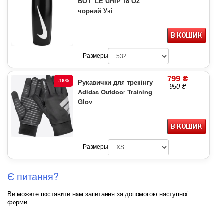
BOTTLE GRIP 18 OZ
чорний Уні
В КОШИК
Размеры
799 ₴
Рукавички для тренінгу
-16%
950 ₴
Adidas Outdoor Training
Glov
В КОШИК
Размеры
Є питання?
Ви можете поставити нам запитання за допомогою наступної
форми.