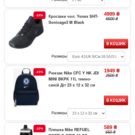
4999 ₴
Кросівки чол. Yonex SHT-
-24%
6500 ₴
Sonicage3 M Black
В КОШИК
Размеры
1949 ₴
Рюкзак Nike CFC Y NK JDI
-23%
2500 ₴
MINI BKPK 11L темно-
синій Діт 23 x 12 x 32 см
В КОШИК
Размеры
589 ₴
Пляшка Nike REFUEL
-10%
650 ₴