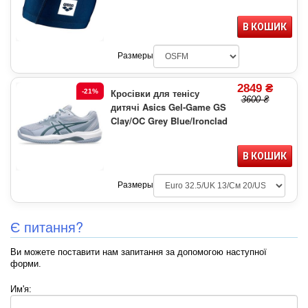
В КОШИК
Размеры
2849 ₴
Кросівки для тенісу
-21%
3600 ₴
дитячі Asics Gel-Game GS
Clay/OC Grey Blue/Ironclad
В КОШИК
Размеры
Є питання?
Ви можете поставити нам запитання за допомогою наступної
форми.
Им'я: