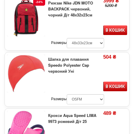
3999 ₴
Рюкзак Nike JDN MOTO
-24%
5200 ₴
BACKPACK червоний,
чорний Діт 48х32х23см
В КОШИК
Размеры
504 ₴
Шапка для плавання
Speedo Polyester Cap
червоний Уні
В КОШИК
Размеры
489 ₴
Крокси Aqua Speed LIMA
9973 рожевий Діт 25