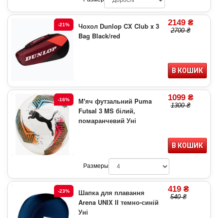
2149 ₴
Чохол Dunlop CX Club x 3
-21%
2700 ₴
Bag Black/red
В КОШИК
1099 ₴
М'яч футзальний Puma
-16%
1300 ₴
Futsal 3 MS білий,
помаранчевий Уні
В КОШИК
Размеры
419 ₴
Шапка для плавання
-23%
540 ₴
Arena UNIX II темно-синій
Уні