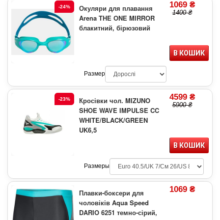
1069 ₴
Окуляри для плавання
-24%
1400 ₴
Arena THE ONE MIRROR
блакитний, бірюзовий
В КОШИК
Размер
4599 ₴
Кросівки чол. MIZUNO
-23%
5900 ₴
SHOE WAVE IMPULSE CC
WHITE/BLACK/GREEN
UK6,5
В КОШИК
Размеры
1069 ₴
Плавки-боксери для
чоловіків Aqua Speed
DARIO 6251 темно-сірий,