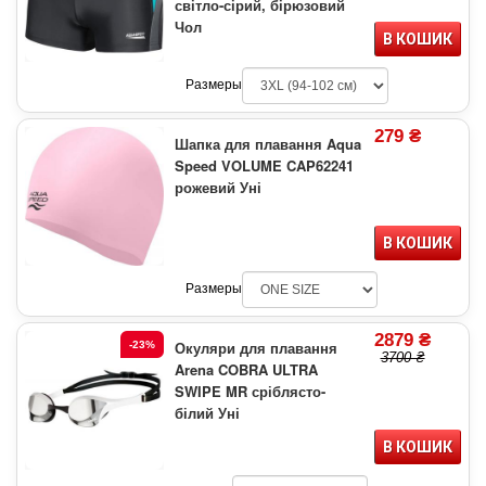
світло-сірий, бірюзовий
Чол
В КОШИК
Размеры
279 ₴
Шапка для плавання Aqua
Speed VOLUME CAP62241
рожевий Уні
В КОШИК
Размеры
2879 ₴
Окуляри для плавання
-23%
3700 ₴
Arena COBRA ULTRA
SWIPE MR сріблясто-
білий Уні
В КОШИК