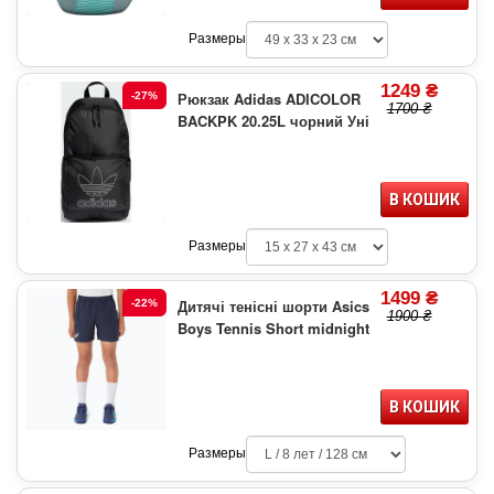
Размеры
1249 ₴
Рюкзак Adidas ADICOLOR
-27%
1700 ₴
BACKPK 20.25L чорний Уні
В КОШИК
Размеры
1499 ₴
Дитячі тенісні шорти Asics
-22%
1900 ₴
Boys Tennis Short midnight
В КОШИК
Размеры