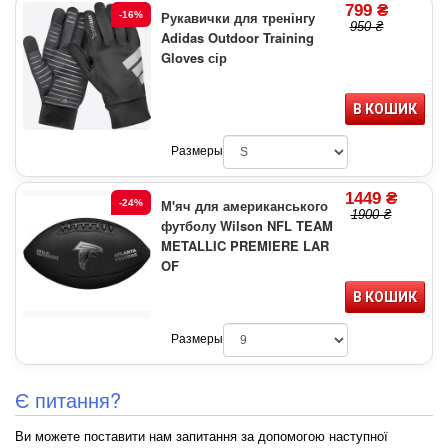
799 ₴
Рукавички для тренінгу
-16%
950 ₴
Adidas Outdoor Training
Gloves сір
В КОШИК
Размеры
1449 ₴
М'яч для американського
-24%
1900 ₴
футболу Wilson NFL TEAM
METALLIC PREMIERE LAR
OF
В КОШИК
Размеры
Є питання?
Ви можете поставити нам запитання за допомогою наступної