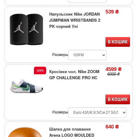
539 ₴
Напульсник Nike JORDAN
JUMPMAN WRISTBANDS 2
PK чорний Уні
В КОШИК
Размеры
4599 ₴
Кросівки чол. Nike ZOOM
-24%
6000 ₴
GP CHALLENGE PRO HC
В КОШИК
Размеры
640 ₴
Шапка для плавання
Arena LOGO MOULDED