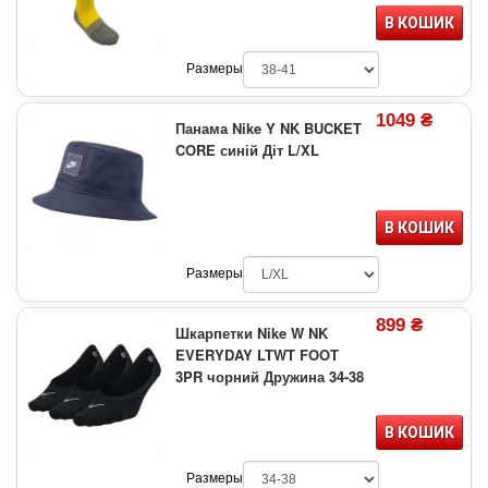
В КОШИК
Размеры
1049 ₴
Панама Nike Y NK BUCKET
CORE синій Діт L/XL
В КОШИК
Размеры
899 ₴
Шкарпетки Nike W NK
EVERYDAY LTWT FOOT
3PR чорний Дружина 34-38
В КОШИК
Размеры