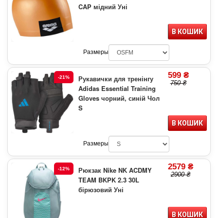
CAP мідний Уні
В КОШИК
Размеры
599 ₴
Рукавички для тренінгу
-21%
750 ₴
Adidas Essential Training
Gloves чорний, синій Чол
S
В КОШИК
Размеры
2579 ₴
Рюкзак Nike NK ACDMY
-12%
2900 ₴
TEAM BKPK 2.3 30L
бірюзовий Уні
В КОШИК