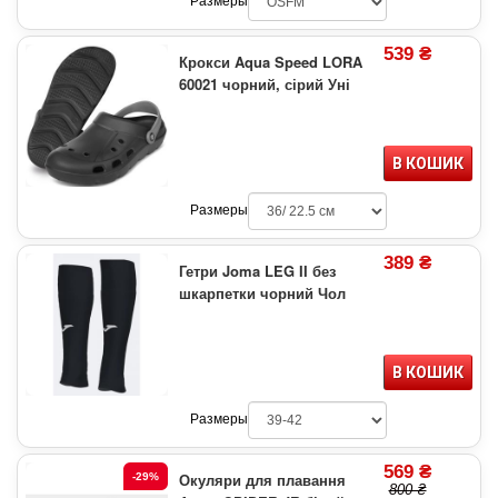
Размеры
539 ₴
Крокси Aqua Speed LORA
60021 чорний, сірий Уні
В КОШИК
Размеры
389 ₴
Гетри Joma LEG II без
шкарпетки чорний Чол
В КОШИК
Размеры
569 ₴
Окуляри для плавання
-29%
800 ₴