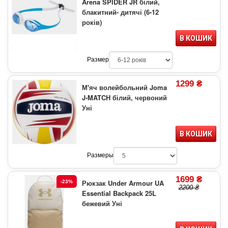
Arena SPIDER JR білий,
блакитний- дитячі (6-12
років)
В КОШИК
Размер
1299 ₴
М'яч волейбольний Joma
J-MATCH білий, червоний
Уні
В КОШИК
Размеры
1699 ₴
Рюкзак Under Armour UA
-23%
2200 ₴
Essential Backpack 25L
бежевий Уні