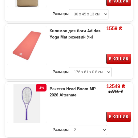
В КОШИК
Размеры
1559 ₴
Килимок для йоги Adidas
Yoga Mat рожевий Уні
В КОШИК
Размеры
12549 ₴
Ракетка Head Boom MP
-2%
12700 ₴
2026 Alternate
В КОШИК
Размеры