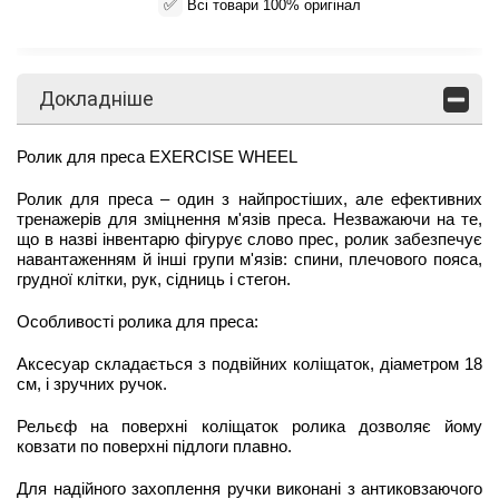
✅
Всі товари 100% оригінал
Докладніше
Ролик для преса EXERCISE WHEEL
Ролик для преса – один з найпростіших, але ефективних
тренажерів для зміцнення м'язів преса. Незважаючи на те,
що в назві інвентарю фігурує слово прес, ролик забезпечує
навантаженням й інші групи м'язів: спини, плечового пояса,
грудної клітки, рук, сідниць і стегон.
Особливості ролика для преса:
Аксесуар складається з подвійних коліщаток, діаметром 18
см, і зручних ручок.
Рельєф на поверхні коліщаток ролика дозволяє йому
ковзати по поверхні підлоги плавно.
Для надійного захоплення ручки виконані з антиковзаючого