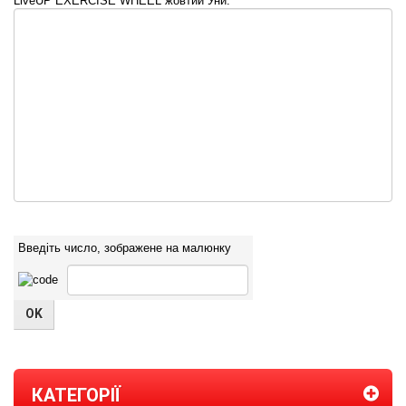
LiveUP EXERCISE WHEEL жовтий Уни:
Введіть число, зображене на малюнку
КАТЕГОРІЇ