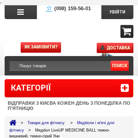
-
(098) 159-56-01
УВІЙТИ
ЯК ЗАМОВИТИ?
ДОСТАВКА
ПОИСК
КАТЕГОРІЇ
ВІДПРАВКИ З КИЄВА КОЖЕН ДЕНЬ З ПОНЕДІЛКА ПО
П'ЯТНИЦЮ
>
>
Товари для фітнесу
Медболи і м'ячі для
>
фітнесу
Медбол LiveUP MEDICINE BALL темно-
вишневий, темно-сірий Уни