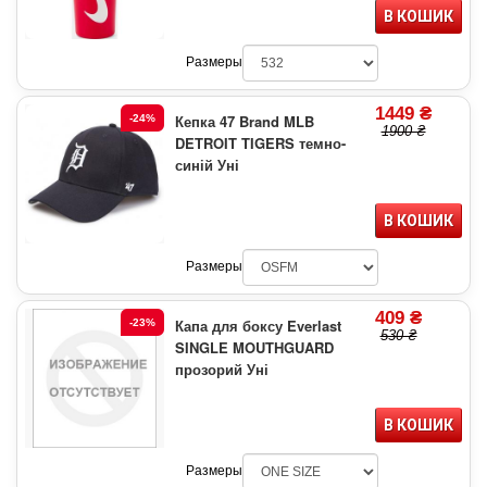
В КОШИК
Размеры
1449 ₴
Кепка 47 Brand MLB
-24%
1900 ₴
DETROIT TIGERS темно-
синій Уні
В КОШИК
Размеры
409 ₴
Капа для боксу Everlast
-23%
530 ₴
SINGLE MOUTHGUARD
прозорий Уні
В КОШИК
Размеры