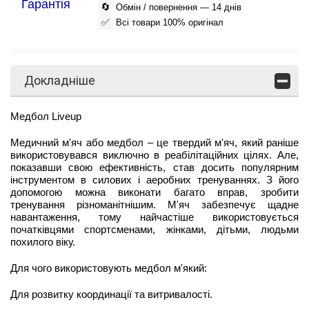
Гарантія
🔄
Обмін / повернення — 14 днів
✅
Всі товари 100% оригінал
Докладніше
Медбол Liveup
Медичний м'яч або медбол – це твердий м'яч, який раніше
використовувався виключно в реабілітаційних цілях. Але,
показавши свою ефективність, став досить популярним
інструментом в силових і аеробних тренуваннях. З його
допомогою можна виконати багато вправ, зробити
тренування різноманітнішим. М'яч забезпечує щадне
навантаження, тому найчастіше використовується
початківцями спортсменами, жінками, дітьми, людьми
похилого віку.
Для чого використовують медбол м'який:
Для розвитку координації та витривалості.