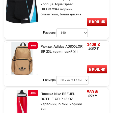
хлопців Aqua Speed
DIEGO 2347 чорний,
блакитний, білий дитяча
В КОШИК
Размеры
1409 ₴
Рюкзак Adidas ADICOLOR
-30%
2000 ₴
BP 23L коричневий Уні
В КОШИК
Размеры
589 ₴
Пляшка Nike REFUEL
-10%
650 ₴
BOTTLE GRIP 18 OZ
червоний, білий, чорний
Уні