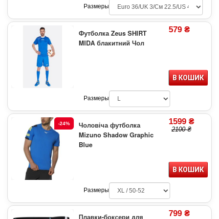
Размеры
579 ₴
Футболка Zeus SHIRT
MIDA блакитний Чол
В КОШИК
Размеры
1599 ₴
Чоловіча футболка
-24%
2100 ₴
Mizuno Shadow Graphic
Blue
В КОШИК
Размеры
799 ₴
Плавки-боксери для