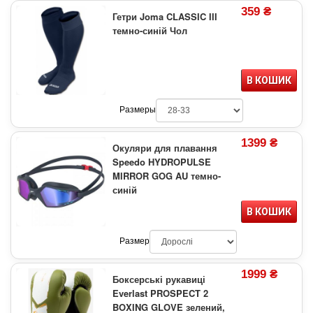
359 ₴
Гетри Joma CLASSIC III
темно-синій Чол
В КОШИК
Размеры
1399 ₴
Окуляри для плавання
Speedo HYDROPULSE
MIRROR GOG AU темно-
синій
В КОШИК
Размер
1999 ₴
Боксерські рукавиці
Everlast PROSPECT 2
BOXING GLOVE зелений,