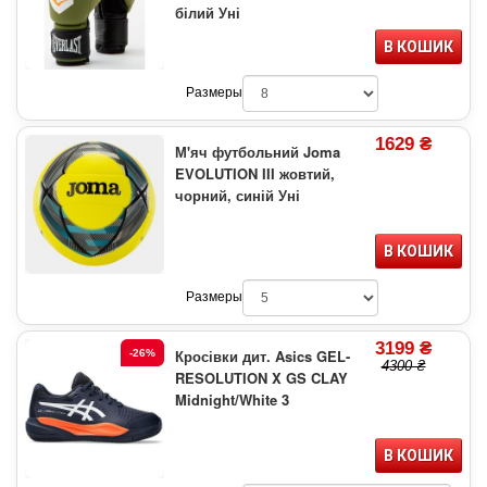
білий Уні
В КОШИК
Размеры
1629 ₴
М'яч футбольний Joma
EVOLUTION III жовтий,
чорний, синій Уні
В КОШИК
Размеры
3199 ₴
Кросівки дит. Asics GEL-
-26%
4300 ₴
RESOLUTION X GS CLAY
Midnight/White 3
В КОШИК