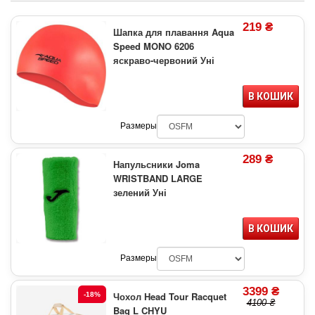
219 ₴
Шапка для плавання Aqua
Speed MONO 6206
яскраво-червоний Уні
В КОШИК
Размеры
289 ₴
Напульсники Joma
WRISTBAND LARGE
зелений Уні
В КОШИК
Размеры
3399 ₴
Чохол Head Tour Racquet
-18%
4100 ₴
Bag L CHYU