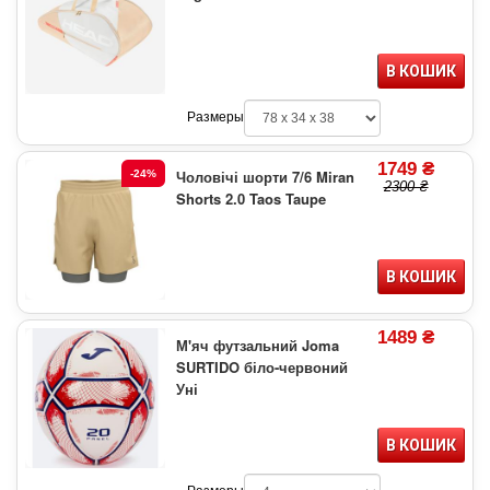
В КОШИК
Размеры
1749 ₴
Чоловічі шорти 7/6 Miran
-24%
2300 ₴
Shorts 2.0 Taos Taupe
В КОШИК
1489 ₴
М'яч футзальний Joma
SURTIDO біло-червоний
Уні
В КОШИК