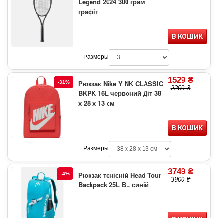
Legend 2024 300 грам
графіт
В КОШИК
Размеры
1529 ₴
Рюкзак Nike Y NK CLASSIC
-31%
2200 ₴
BKPK 16L червоний Діт 38
х 28 х 13 см
В КОШИК
Размеры
3749 ₴
Рюкзак тенісній Head Tour
-4%
3900 ₴
Backpack 25L BL синій