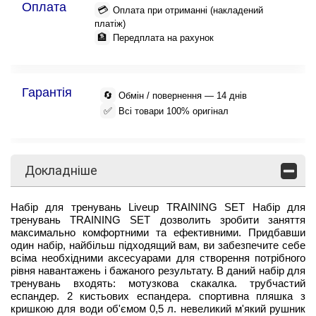
Оплата
💳
Оплата при отриманні (накладений
платіж)
🏦
Передплата на рахунок
Гарантія
🔄
Обмін / повернення — 14 днів
✅
Всі товари 100% оригінал
Докладніше
Набір для тренувань Liveup TRAINING SET Набір для
тренувань TRAINING SET дозволить зробити заняття
максимально комфортними та ефективними. Придбавши
один набір, найбільш підходящий вам, ви забезпечите себе
всіма необхідними аксесуарами для створення потрібного
рівня навантажень і бажаного результату. В даний набір для
тренувань входять: мотузкова скакалка. трубчастий
еспандер. 2 кистьових еспандера. спортивна пляшка з
кришкою для води об'ємом 0,5 л. невеликий м'який рушник