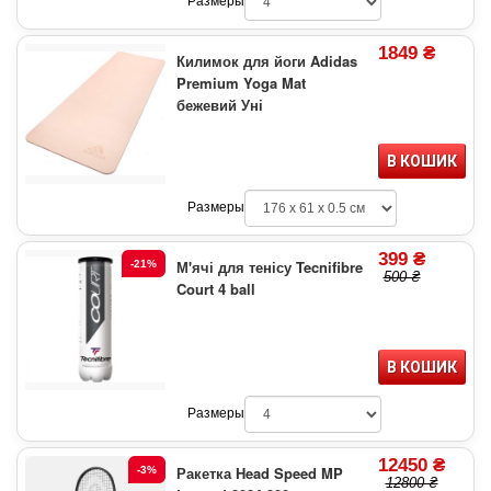
Размеры
1849 ₴
Килимок для йоги Adidas
Premium Yoga Mat
бежевий Уні
В КОШИК
Размеры
399 ₴
М'ячі для тенісу Tecnifibre
-21%
500 ₴
Court 4 ball
В КОШИК
Размеры
12450 ₴
Ракетка Head Speed MP
-3%
12800 ₴