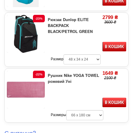
В КОШИК
2799 ₴
Рюкзак Dunlop ELITE
-23%
3600 ₴
BACKPACK
BLACK/PETROL GREEN
В КОШИК
Размер
1649 ₴
Рушник Nike YOGA TOWEL
-22%
2100 ₴
рожевий Уні
В КОШИК
Размеры
Є питання?