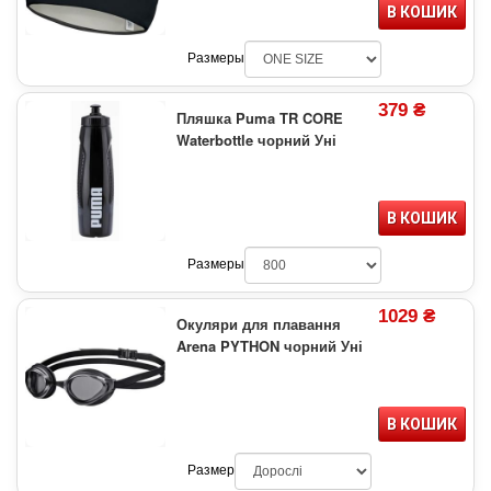
В КОШИК
Размеры
379 ₴
Пляшка Puma TR CORE
Waterbottle чорний Уні
В КОШИК
Размеры
1029 ₴
Окуляри для плавання
Arena PYTHON чорний Уні
В КОШИК
Размер