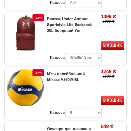
Размеры
1499 ₴
Рюкзак Under Armour
-22%
1900 ₴
Sportstyle Lite Backpack
20L бордовий Уні
В КОШИК
Размеры
1249 ₴
М'яч волейбольний
-17%
1500 ₴
Mikasa V360W-SL
В КОШИК
Размеры
849 ₴
Окуляри для плавання