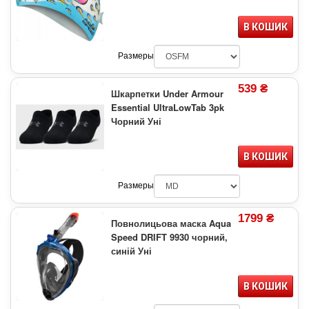
В КОШИК
Размеры
539 ₴
Шкарпетки Under Armour
Essential UltraLowTab 3pk
Чорний Уні
В КОШИК
Размеры
1799 ₴
Повнолицьова маска Aqua
Speed DRIFT 9930 чорний,
синій Уні
В КОШИК