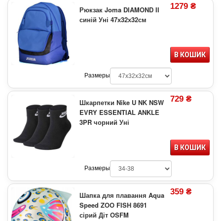
1279 ₴
Рюкзак Joma DIAMOND II
синій Уні 47х32х32см
В КОШИК
Размеры
729 ₴
Шкарпетки Nike U NK NSW
EVRY ESSENTIAL ANKLE
3PR чорний Уні
В КОШИК
Размеры
359 ₴
Шапка для плавання Aqua
Speed ZOO FISH 8691
сірий Діт OSFM