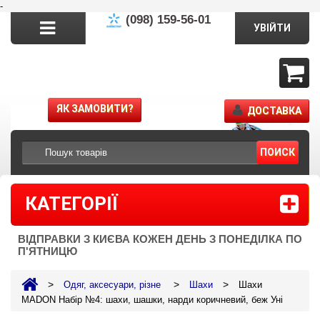
-
(098) 159-56-01
УВІЙТИ
ЯК ЗАМОВИТИ?
ДОСТАВКА
ПОИСК
КАТЕГОРІЇ
ВІДПРАВКИ З КИЄВА КОЖЕН ДЕНЬ З ПОНЕДІЛКА ПО
П'ЯТНИЦЮ
>
>
>
Одяг, аксесуари, різне
Шахи
Шахи
MADON Набір №4: шахи, шашки, нарди коричневий, беж Уні