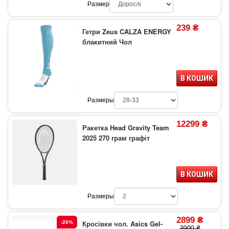
Размер
239 ₴
Гетри Zeus CALZA ENERGY
блакитний Чол
В КОШИК
Размеры
12299 ₴
Ракетка Head Gravity Team
2025 270 грам графіт
В КОШИК
Размеры
2899 ₴
Кросівки чол. Asics Gel-
-26%
3900 ₴