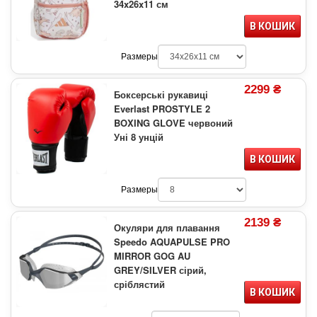
34x26x11 см
В КОШИК
Размеры
2299 ₴
Боксерські рукавиці
Everlast PROSTYLE 2
BOXING GLOVE червоний
Уні 8 унцій
В КОШИК
Размеры
2139 ₴
Окуляри для плавання
Speedo AQUAPULSE PRO
MIRROR GOG AU
GREY/SILVER сірий,
сріблястий
В КОШИК