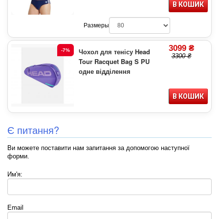
В КОШИК
Размеры
3099 ₴
Чохол для тенісу Head
-7%
3300 ₴
Tour Racquet Bag S PU
одне відділення
В КОШИК
Є питання?
Ви можете поставити нам запитання за допомогою наступної
форми.
Им'я:
Email