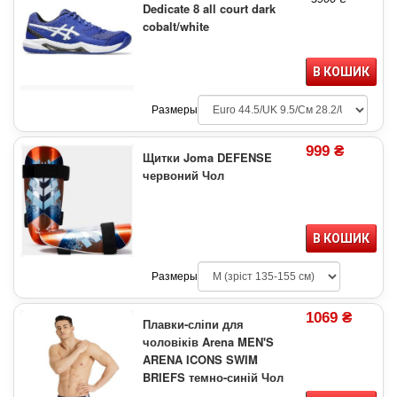
Dedicate 8 all court dark
cobalt/white
В КОШИК
Размеры
999 ₴
Щитки Joma DEFENSE
червоний Чол
В КОШИК
Размеры
1069 ₴
Плавки-сліпи для
чоловіків Arena MEN'S
ARENA ICONS SWIM
BRIEFS темно-синій Чол