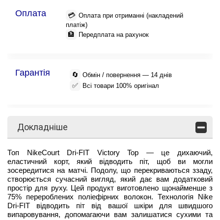
Оплата
💳
Оплата при отриманні (накладений
платіж)
🏦
Передплата на рахунок
Гарантія
🔄
Обмін / повернення — 14 днів
✅
Всі товари 100% оригінал
Докладніше
Топ NikeCourt Dri-FIT Victory Top — це дихаючий,
еластичний корт, який відводить піт, щоб ви могли
зосередитися на матчі.
Подолу, що перекриваються ззаду,
створюється сучасний вигляд, який дає вам додатковий
простір для руху.
Цей продукт виготовлено щонайменше з
75% перероблених поліефірних волокон.
Технологія Nike
Dri-FIT відводить піт від вашої шкіри для швидшого
випаровування, допомагаючи вам залишатися сухими та