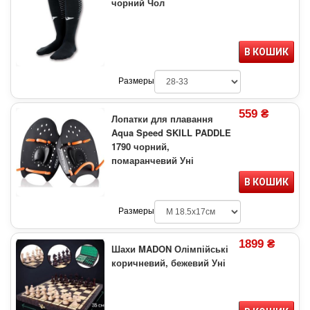
чорний Чол
В КОШИК
Размеры
559 ₴
Лопатки для плавання
Aqua Speed SKILL PADDLE
1790 чорний,
помаранчевий Уні
В КОШИК
Размеры
1899 ₴
Шахи MADON Олімпійські
коричневий, бежевий Уні