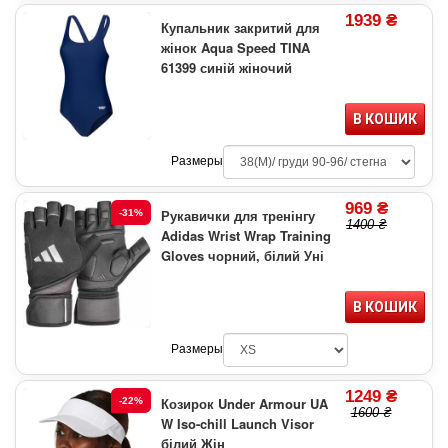
1939 ₴
Купальник закритий для
жінок Aqua Speed TINA
61399 синій жіночий
В КОШИК
Размеры
969 ₴
Рукавички для тренінгу
-31%
1400 ₴
Adidas Wrist Wrap Training
Gloves чорний, білий Уні
В КОШИК
Размеры
1249 ₴
Козирок Under Armour UA
-22%
1600 ₴
W Iso-chill Launch Visor
білий Жін