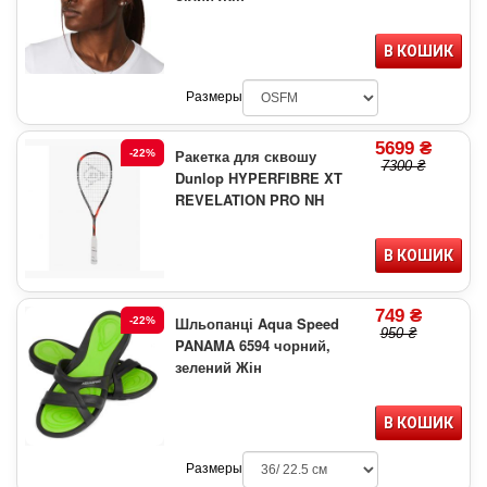
В КОШИК
Размеры
5699 ₴
Ракетка для сквошу
-22%
7300 ₴
Dunlop HYPERFIBRE XT
REVELATION PRO NH
В КОШИК
749 ₴
Шльопанці Aqua Speed
-22%
950 ₴
PANAMA 6594 чорний,
зелений Жін
В КОШИК
Размеры