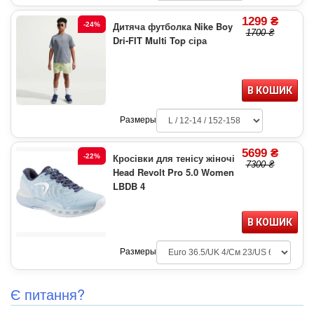
1299 ₴
Дитяча футболка Nike Boy
-24%
1700 ₴
Dri-FIT Multi Top сіра
В КОШИК
Размеры
5699 ₴
Кросівки для тенісу жіночі
-22%
7300 ₴
Head Revolt Pro 5.0 Women
LBDB 4
В КОШИК
Размеры
Є питання?