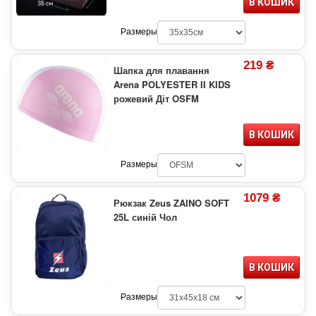
В КОШИК
Размеры
219 ₴
Шапка для плавання
Arena POLYESTER II KIDS
рожевий Діт OSFM
В КОШИК
Размеры
1079 ₴
Рюкзак Zeus ZAINO SOFT
25L синій Чол
В КОШИК
Размеры