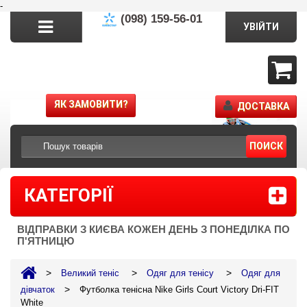
-
(098) 159-56-01
УВІЙТИ
ЯК ЗАМОВИТИ?
ДОСТАВКА
ПОИСК
КАТЕГОРІЇ
ВІДПРАВКИ З КИЄВА КОЖЕН ДЕНЬ З ПОНЕДІЛКА ПО
П'ЯТНИЦЮ
>
>
>
Великий теніс
Одяг для тенісу
Одяг для
>
дівчаток
Футболка тенісна Nike Girls Court Victory Dri-FIT
White