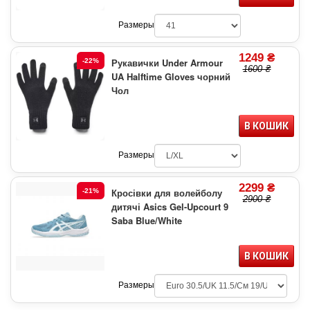
Размеры
1249 ₴
Рукавички Under Armour
-22%
1600 ₴
UA Halftime Gloves чорний
Чол
В КОШИК
Размеры
2299 ₴
Кросівки для волейболу
-21%
2900 ₴
дитячі Asics Gel-Upcourt 9
Saba Blue/White
В КОШИК
Размеры