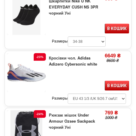
Шкарпетки Nike U NK
EVERYDAY CUSH NS 3PR
чорний Уні
В КОШИК
Размеры
6649 ₴
Кросівки чол. Adidas
-23%
8600 ₴
Adizero Cybersonic white
В КОШИК
Размеры
769 ₴
Рюкзак мішок Under
-24%
1000 ₴
Armour Ozsee Sackpack
чорний Уні