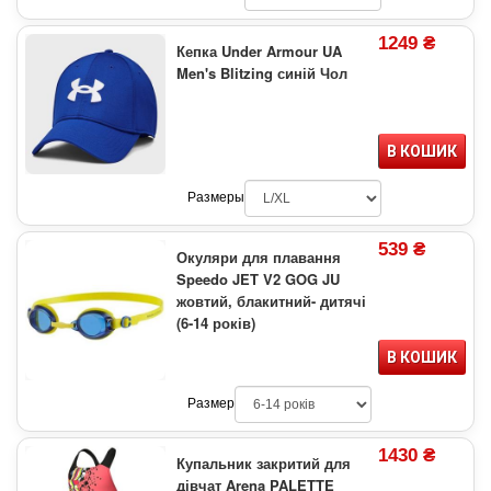
1249 ₴
Кепка Under Armour UA
Men's Blitzing синій Чол
В КОШИК
Размеры
539 ₴
Окуляри для плавання
Speedo JET V2 GOG JU
жовтий, блакитний- дитячі
(6-14 років)
В КОШИК
Размер
1430 ₴
Купальник закритий для
дівчат Arena PALETTE