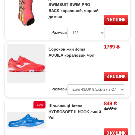
SWIMSUIT SWIM PRO
BACK кораловий, чорний
дитяча
В КОШИК
Размеры
1769 ₴
Сороконіжки Joma
AGUILA кораловий Чол
В КОШИК
Размеры
849 ₴
Шльопанці Arena
-30%
1200 ₴
HYDROSOFT II HOOK синій
Уні
В КОШИК