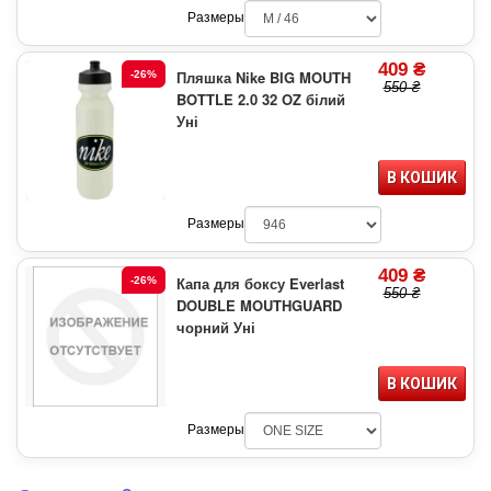
Размеры
409 ₴
Пляшка Nike BIG MOUTH
-26%
550 ₴
BOTTLE 2.0 32 OZ білий
Уні
В КОШИК
Размеры
409 ₴
Капа для боксу Everlast
-26%
550 ₴
DOUBLE MOUTHGUARD
чорний Уні
В КОШИК
Размеры