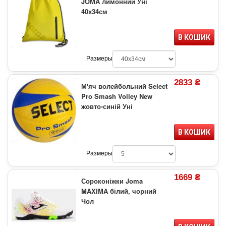
JOMA лимонний Уні
40х34см
В КОШИК
Размеры
2833 ₴
М'яч волейбольний Select
Pro Smash Volley New
жовто-синій Уні
В КОШИК
Размеры
1669 ₴
Сороконіжки Joma
MAXIMA білий, чорний
Чол