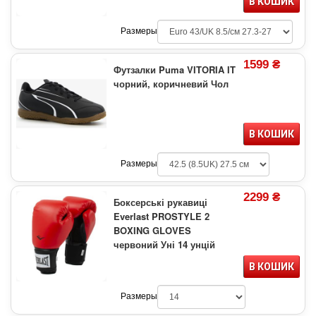
В КОШИК
Размеры
1599 ₴
Футзалки Puma VITORIA IT
чорний, коричневий Чол
В КОШИК
Размеры
2299 ₴
Боксерські рукавиці
Everlast PROSTYLE 2
BOXING GLOVES
червоний Уні 14 унцій
В КОШИК
Размеры