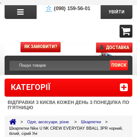
-
(098) 159-56-01
УВІЙТИ
ЯК ЗАМОВИТИ?
ДОСТАВКА
ПОИСК
КАТЕГОРІЇ
ВІДПРАВКИ З КИЄВА КОЖЕН ДЕНЬ З ПОНЕДІЛКА ПО
П'ЯТНИЦЮ
>
>
>
Одяг, аксесуари, різне
Шкарпетки
Шкарпетки Nike U NK CREW EVERYDAY BBALL 3PR чорний,
білий, сірий Уні