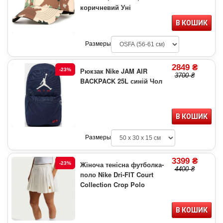
коричневий Уні
В КОШИК
Размеры
2849 ₴
Рюкзак Nike JAM AIR
-23%
3700 ₴
BACKPACK 25L синій Чол
В КОШИК
Размеры
3399 ₴
Жіноча тенісна футболка-
-23%
4400 ₴
поло Nike Dri-FIT Court
Collection Crop Polo
В КОШИК