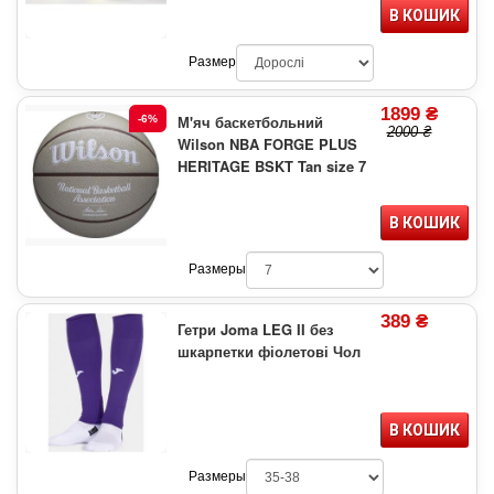
В КОШИК
Размер
1899 ₴
М'яч баскетбольний
-6%
2000 ₴
Wilson NBA FORGE PLUS
HERITAGE BSKT Tan size 7
В КОШИК
Размеры
389 ₴
Гетри Joma LEG II без
шкарпетки фіолетові Чол
В КОШИК
Размеры