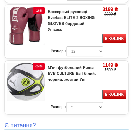
3199 ₴
Боксерські рукавиці
-16%
3800 ₴
Everlast ELITE 2 BOXING
GLOVES бордовий
Унісекс
В КОШИК
Размеры
1149 ₴
М'яч футбольний Puma
-24%
1500 ₴
BVB CULTURE Ball білий,
чорний, жовтий Уні
В КОШИК
Размеры
Є питання?