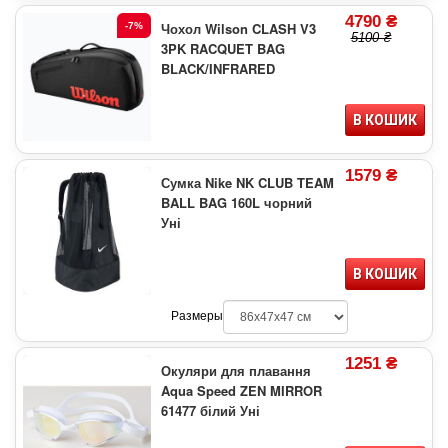
4790 ₴
Чохол Wilson CLASH V3
-7%
5100 ₴
3PK RACQUET BAG
BLACK/INFRARED
В КОШИК
1579 ₴
Сумка Nike NK CLUB TEAM
BALL BAG 160L чорний
Уні
В КОШИК
Размеры
1251 ₴
Окуляри для плавання
Aqua Speed ZEN MIRROR
61477 білий Уні