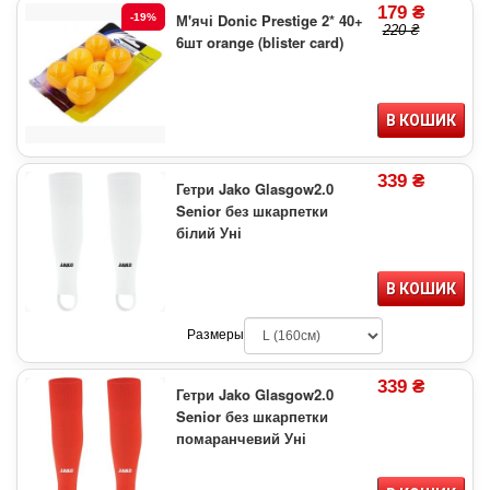
179 ₴
М'ячі Donic Prestige 2* 40+
-19%
220 ₴
6шт orange (blister card)
В КОШИК
339 ₴
Гетри Jako Glasgow2.0
Senior без шкарпетки
білий Уні
В КОШИК
Размеры
339 ₴
Гетри Jako Glasgow2.0
Senior без шкарпетки
помаранчевий Уні