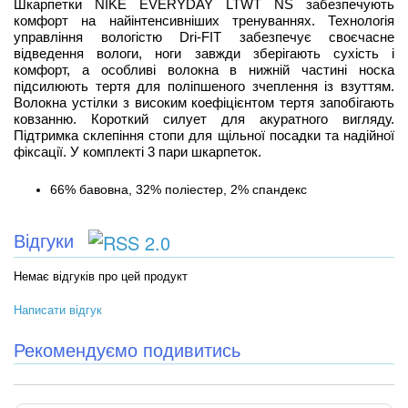
Шкарпетки NIKE EVERYDAY LTWT NS забезпечують
комфорт на найінтенсивніших тренуваннях. Технологія
управління вологістю Dri-FIT забезпечує своєчасне
відведення вологи, ноги завжди зберігають сухість і
комфорт, а особливі волокна в нижній частині носка
підсилюють тертя для поліпшеного зчеплення із взуттям.
Волокна устілки з високим коефіцієнтом тертя запобігають
ковзанню. Короткий силует для акуратного вигляду.
Підтримка склепіння стопи для щільної посадки та надійної
фіксації. У комплекті 3 пари шкарпеток.
66% бавовна, 32% полiестер, 2% спандекс
Відгуки
Немає відгуків про цей продукт
Написати відгук
Рекомендуємо подивитись