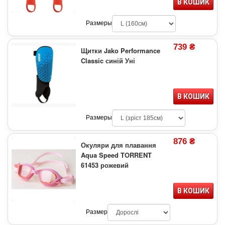
В КОШИК
Размеры
739 ₴
Щитки Jako Performance
Classic синій Уні
В КОШИК
Размеры
876 ₴
Окуляри для плавання
Aqua Speed TORRENT
61453 рожевий
В КОШИК
Размер