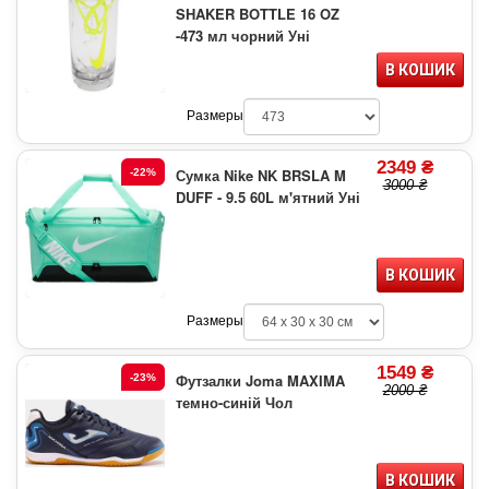
SHAKER BOTTLE 16 OZ
-473 мл чорний Уні
В КОШИК
Размеры
2349 ₴
Сумка Nike NK BRSLA M
-22%
3000 ₴
DUFF - 9.5 60L м'ятний Уні
В КОШИК
Размеры
1549 ₴
Футзалки Joma MAXIMA
-23%
2000 ₴
темно-синій Чол
В КОШИК