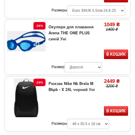
Размеры
1049 ₴
Окуляри для плавання
-26%
1400 ₴
Arena THE ONE PLUS
синій Уні
В КОШИК
Размер
2449 ₴
Рюкзак Nike Nk Brsla M
-24%
3200 ₴
Bkpk - X 24L чорний Уні
В КОШИК
Размеры