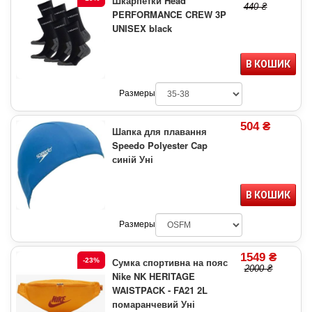
Шкарпетки Head
440 ₴
PERFORMANCE CREW 3P
UNISEX black
В КОШИК
Размеры
504 ₴
Шапка для плавання
Speedo Polyester Cap
синій Уні
В КОШИК
Размеры
1549 ₴
Сумка спортивна на пояс
-23%
2000 ₴
Nike NK HERITAGE
WAISTPACK - FA21 2L
помаранчевий Уні