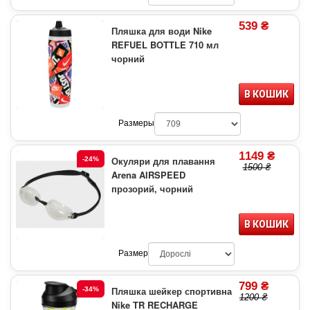
539 ₴
Пляшка для води Nike
REFUEL BOTTLE 710 мл
чорний
В КОШИК
Размеры
1149 ₴
Окуляри для плавання
-24%
1500 ₴
Arena AIRSPEED
прозорий, чорний
В КОШИК
Размер
799 ₴
Пляшка шейкер спортивна
-34%
1200 ₴
Nike TR RECHARGE