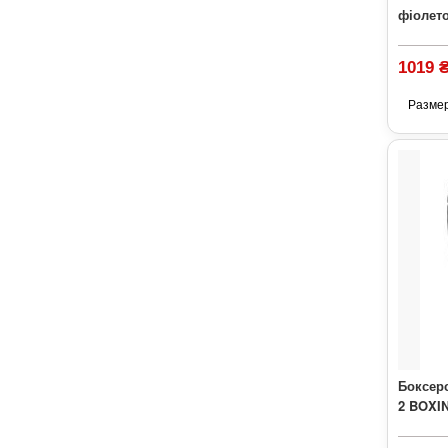
фіолето
1019 
Разме
Боксерс
2 BOXI