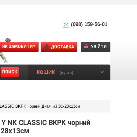
(098) 159-56-01
ЯК ЗАМОВИТИ?
ДОСТАВКА
УВІЙТИ
ПОИСК
КОШИК
(пусто)
CLASSIC BKPK чорний Дитячий 38х28х13см
 Y NK CLASSIC BKPK чорний
х28х13см