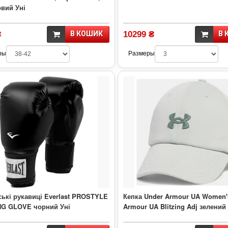
вий Уні
₴
В КОШИК
10299 ₴
В 
ры
Размеры
ькі рукавиці Everlast PROSTYLE
Кепка Under Armour UA Women'
NG GLOVE чорний Уні
Armour UA Blitzing Adj зелений