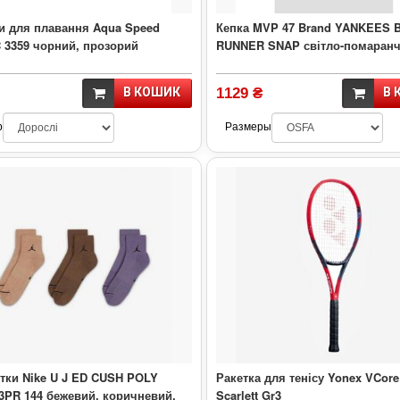
и для плавання Aqua Speed
Кепка MVP 47 Brand YANKEES 
 3359 чорний, прозорий
RUNNER SNAP світло-помаранч
В КОШИК
1129 ₴
В 
р
Размеры
тки Nike U J ED CUSH POLY
Ракетка для тенісу Yonex VCore 
3PR 144 бежевий, коричневий,
Scarlett Gr3