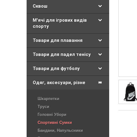
Сквош
М'ячі для ігрових видів
спорту
Товари для плавання
Товари для падел тенісу
Товари для футболу
Одяг, аксесуари, різне
Шкарпетки
Труси
Головні Убори
Спортивні Сумки
Бандани, Напульсники