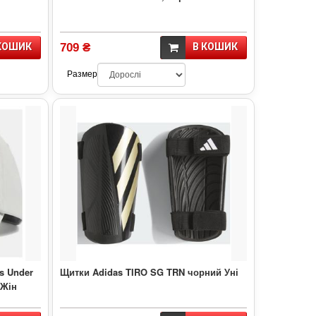
КОШИК
709 ₴
В КОШИК
Размер
s Under
Щитки Adidas TIRO SG TRN чорний Уні
 Жін