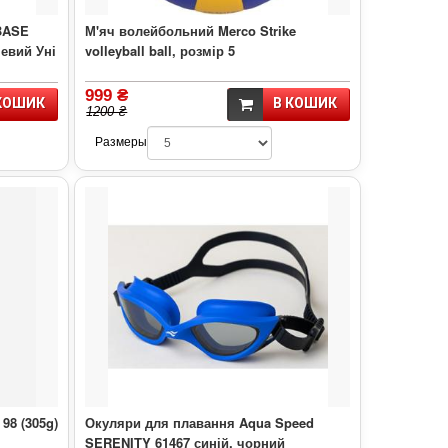
BASE
М'яч волейбольний Merco Strike
евий Уні
volleyball ball, розмір 5
999 ₴
КОШИК
В КОШИК
1200 ₴
Размеры
98 (305g)
Окуляри для плавання Aqua Speed
SERENITY 61467 синій, чорний