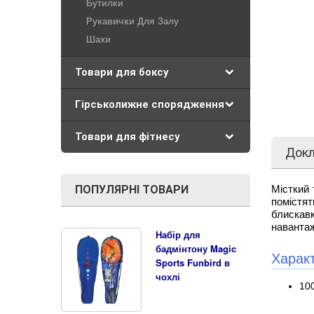
Бутилки
Рукавички Для Залу
Шахи
Товари для боксу
Гірськолижне спорядження
Товари для фітнесу
Док
ПОПУЛЯРНІ ТОВАРИ
Місткий
помістят
блискавк
навантаж
Набір для
бадмінтону Magic
Харак
Sports Funbird в
чохлі
10