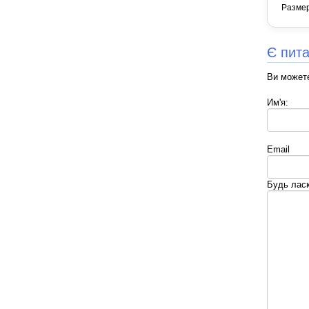
Разме
Є пит
Ви можете
Им'я:
Email
Будь лас