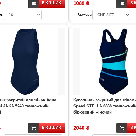
₴
В КОШИК
1089 ₴
В 
ры
Размеры
ик закритий для жінок Aqua
Купальник закритий для жінок
BLANKA 5240 темно-синій
Speed STELLA 6888 темно-синій
й
бірюзовий жіночий
₴
В КОШИК
2040 ₴
В 