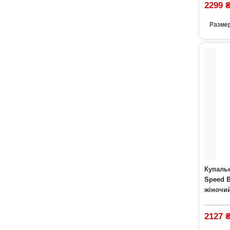
2299 
Разме
Купальн
Speed 
жіночи
2127 