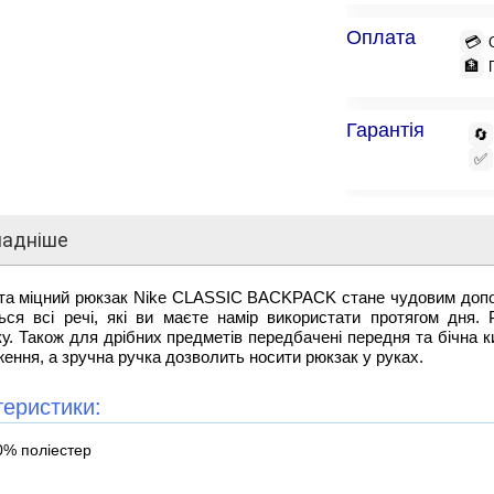
Оплата
💳
🏦
Гарантія
🔄
✅
ладніше
 та міцний рюкзак Nike CLASSIC BACKPACK стане чудовим допов
ься всі речі, які ви маєте намір використати протягом дня. 
у. Також для дрібних предметів передбачені передня та бічна ки
ення, а зручна ручка дозволить носити рюкзак у руках.
теристики:
0% поліестер