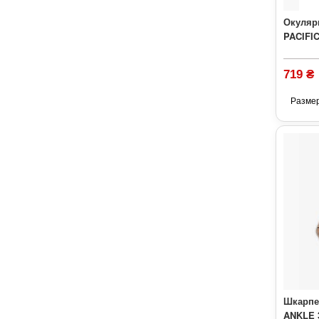
Окуляр
PACIFIC
719 ₴
Разме
Шкарпе
ANKLE 